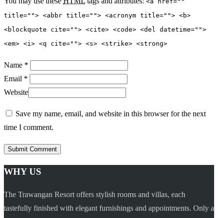
You may use these
HTML
tags and attributes:
<a href=""
title=""> <abbr title=""> <acronym title=""> <b>
<blockquote cite=""> <cite> <code> <del datetime="">
<em> <i> <q cite=""> <s> <strike> <strong>
Name *
Email *
Website
Save my name, email, and website in this browser for the next
time I comment.
WHY US
The Trawangan Resort offers stylish rooms and villas, each
tastefully finished with elegant furnishings and appointments. Only a