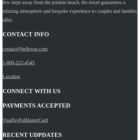
few steps away from the pristine beach, the resort guarantees a
relaxing atmosphere and bespoke experience to couples and families
alike.
CONTACT INFO
contact@bellevue.com
1-800-222-4545
Location
CONNECT WITH US
PAYMENTS ACCEPTED
Visa
PayPal
MasterCard
RECENT UDPDATES