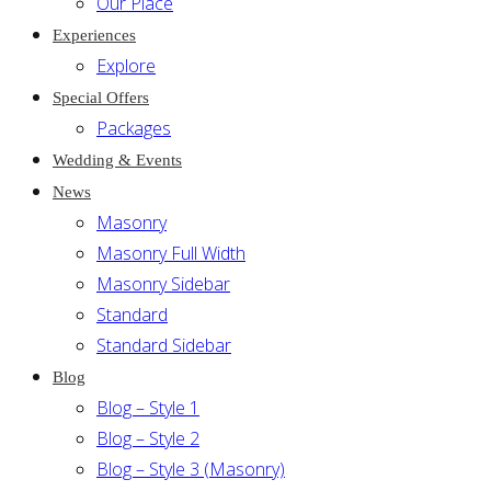
Our Place
Experiences
Explore
Special Offers
Packages
Wedding & Events
News
Masonry
Masonry Full Width
Masonry Sidebar
Standard
Standard Sidebar
Blog
Blog – Style 1
Blog – Style 2
Blog – Style 3 (Masonry)