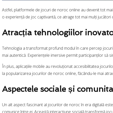
Astfel, platformele de jocuri de noroc online au devenit tot mai
o experiență de joc captivantă, ce atrage tot mai mulți jucător
Atracția tehnologiilor inovat
Tehnologia a transformat profund modul în care percep jocurile
mai autentică. Experiențele imersive permit participanților să si
În plus, aplicațiile mobile au revoluționat accesibilitatea jocu
la popularizarea jocurilor de noroc online, făcându-le mai atra
Aspectele sociale și comunita
Un alt aspect fascinant al jocurilor de noroc în era digitală est
comunice între ei. Această interacțiune socială transformă jocur