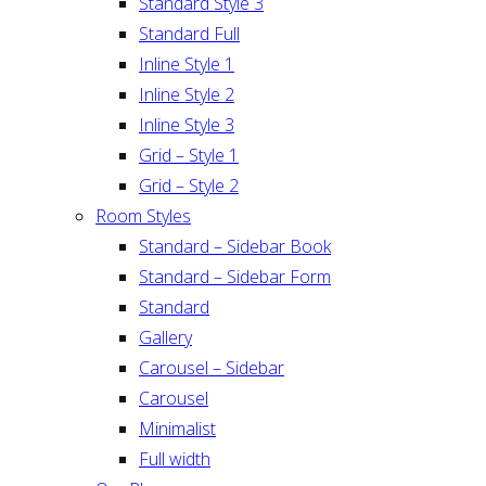
Standard Style 3
Standard Full
Inline Style 1
Inline Style 2
Inline Style 3
Grid – Style 1
Grid – Style 2
Room Styles
Standard – Sidebar Book
Standard – Sidebar Form
Standard
Gallery
Carousel – Sidebar
Carousel
Minimalist
Full width