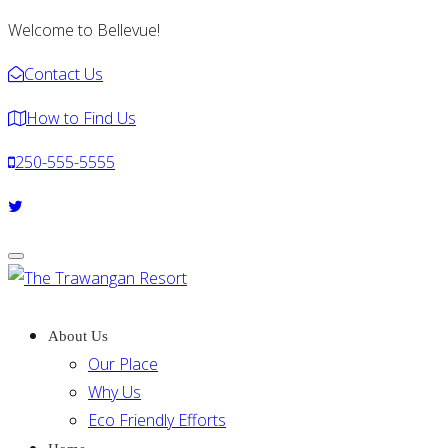
Welcome to Bellevue!
Contact Us
How to Find Us
250-555-5555
Toggle
navigation
About Us
Our Place
Why Us
Eco Friendly Efforts