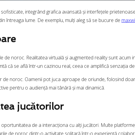
 sofisticate, integrând grafica avansată și interfețele prietenoas
i din întreaga lume. De exemplu, mulți aleg să se bucure de
maxwi
oare
 de noroc. Realitatea virtuală și augmented reality sunt acum in
mtă că se află într-un cazinou real, ceea ce amplifică senzația de 
rilor de noroc. Oamenii pot juca aproape de oriunde, folosind doar
ctive pentru o audiență mai tânără și mai dinamică.
tea jucătorilor
e oportunitatea de a interacționa cu alți jucători. Multe platforme
ile de noroc dintr-o activitate solitară într-o experiență colabor