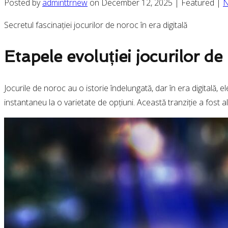
Posted by
adminttrnew
on
December 12, 2025
| Featured
|
N
Secretul fascinației jocurilor de noroc în era digitală
Etapele evoluției jocurilor de
Jocurile de noroc au o istorie îndelungată, dar în era digitală, ele
instantaneu la o varietate de opțiuni. Această tranziție a fost 