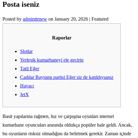
Posta iseniz
Posted by
adminttrnew
on
January 20, 2026
| Featured
Raporlar
Slotlar
Yerleşik kumarhaneyi ele geçirin
Tatil Eğer
Cadılar Bayramı partisi Eğer siz de katıldıysanız
Havacı
JetX
Basit yapılarına rağmen, hız ve çarpışma oyunları internet
kumarhane oyuncuları arasında oldukça popüler hale geldi. Ancak,
bu oyunların risksiz olmadığını da belirtmek gerekir. Zaman içinde