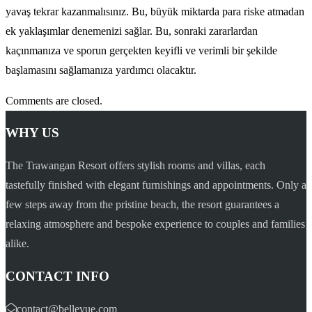
yavaş tekrar kazanmalısınız. Bu, büyük miktarda para riske atmadan
ek yaklaşımlar denemenizi sağlar. Bu, sonraki zararlardan
kaçınmanıza ve sporun gerçekten keyifli ve verimli bir şekilde
başlamasını sağlamanıza yardımcı olacaktır.
Comments are closed.
WHY US
The Trawangan Resort offers stylish rooms and villas, each
tastefully finished with elegant furnishings and appointments. Only a
few steps away from the pristine beach, the resort guarantees a
relaxing atmosphere and bespoke experience to couples and families
alike.
CONTACT INFO
contact@bellevue.com