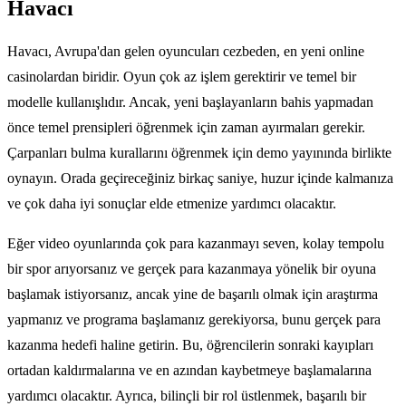
Havacı
Havacı, Avrupa'dan gelen oyuncuları cezbeden, en yeni online
casinolardan biridir. Oyun çok az işlem gerektirir ve temel bir
modelle kullanışlıdır. Ancak, yeni başlayanların bahis yapmadan
önce temel prensipleri öğrenmek için zaman ayırmaları gerekir.
Çarpanları bulma kurallarını öğrenmek için demo yayınında birlikte
oynayın. Orada geçireceğiniz birkaç saniye, huzur içinde kalmanıza
ve çok daha iyi sonuçlar elde etmenize yardımcı olacaktır.
Eğer video oyunlarında çok para kazanmayı seven, kolay tempolu
bir spor arıyorsanız ve gerçek para kazanmaya yönelik bir oyuna
başlamak istiyorsanız, ancak yine de başarılı olmak için araştırma
yapmanız ve programa başlamanız gerekiyorsa, bunu gerçek para
kazanma hedefi haline getirin. Bu, öğrencilerin sonraki kayıpları
ortadan kaldırmalarına ve en azından kaybetmeye başlamalarına
yardımcı olacaktır. Ayrıca, bilinçli bir rol üstlenmek, başarılı bir