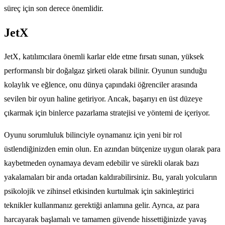
süreç için son derece önemlidir.
JetX
JetX, katılımcılara önemli karlar elde etme fırsatı sunan, yüksek
performanslı bir doğalgaz şirketi olarak bilinir. Oyunun sunduğu
kolaylık ve eğlence, onu dünya çapındaki öğrenciler arasında
sevilen bir oyun haline getiriyor. Ancak, başarıyı en üst düzeye
çıkarmak için binlerce pazarlama stratejisi ve yöntemi de içeriyor.
Oyunu sorumluluk bilinciyle oynamanız için yeni bir rol
üstlendiğinizden emin olun. En azından bütçenize uygun olarak para
kaybetmeden oynamaya devam edebilir ve sürekli olarak bazı
yakalamaları bir anda ortadan kaldırabilirsiniz. Bu, yaralı yolcuların
psikolojik ve zihinsel etkisinden kurtulmak için sakinleştirici
teknikler kullanmanız gerektiği anlamına gelir. Ayrıca, az para
harcayarak başlamalı ve tamamen güvende hissettiğinizde yavaş