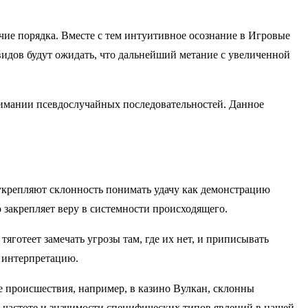
чие порядка. Вместе с тем интуитивное осознание в Игровые
видов будут ожидать, что дальнейший метание с увеличенной
онимании псевдослучайных последовательностей. Данное
укрепляют склонность понимать удачу как демонстрацию
закрепляет веру в системности происходящего.
яготеет замечать угрозы там, где их нет, и приписывать
 интерпретацию.
 происшествия, например, в казино Вулкан, склонны
о частоте и значимости специфических типов явлений в нашей