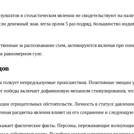
ультатов в стохастическом явлении не свидетельствуют на нали
сли денежный знак легла орлом 5 раз подряд, большинство инди
тственные за распознавание схем, активируются включая при п
 в равномерном гуле.
дов
ум толкует непредсказуемые происшествия. Позитивные эмоции 
т победы включает дофаминовую механизм стимулирования, что 
ии отрицательных обстоятельств. Личность в статусе давления т
нная расцветка явления влияет на его сохранение и следующую
скажает фактические факты. Персоны, переживающие волнующие
 на в действительности. Подобное создает нарушенное видение 