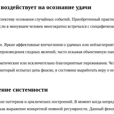
оздействует на осознание удачи
спективу осознания случайных событий. Приобретенный практик
если в минувшем человек многократно встречался с специфичес
е. Яркие аффективные впечатления о удачных или неблагоприят
спроизведения сходных явлений, часто искажая объективную пан
атические или исключительно благоприятные переживания. Чело
который испытал цепь фиаско, в состоянии выработать веру о ин
ение системности
е паттернов и циклических построений. В момент когда непредс
 как выражение конкретной неявной регулярности. Данный фено