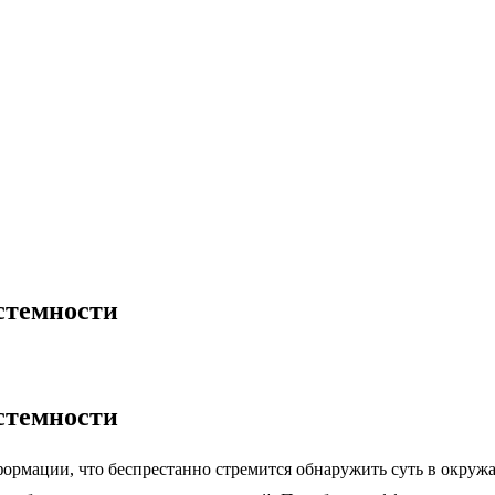
истемности
истемности
ормации, что беспрестанно стремится обнаружить суть в окруж