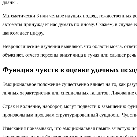
длань”.
Математически 3 или четыре идущих подряд тождественных рез
автоматы принуждает нас думать по-иному. Скажем, в случае е
шансом даст цифру.
Неврологические изучения выявляют, что области мозга, отве
объясняет, отчего персоны видят лица в тучах или слышат речь
Функция чувств в оценке удачных исхо
Эмоциональное положение существенно влияет на то, как раз
личных характеристик или специальных талантов. Ликование о
Страх и волнение, наоборот, могут подвести к завышению функц
произвольным провалам структурированный сущность. Чувстве
Изыскания показывают, что эмоциональная память зачастую и
фиксировать их как более значимые и серьезные, чем они были