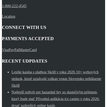
1-800-222-4545
Location
CONNECT WITH US
PAYMENTS ACCEPTED
Visa
PayPal
MasterCard
RECENT UDPDATES
Lepšie kasína s platbou Skrill v roku 2026 10+ webových
stránok, ktoré uznávajú vulkan vegas Slovensko prihlásenie
Skrill
Najlepší softvér pre hazardné hry so skutočným príjmom,
ktorý bude mať Pôvodná aplikácia ice casino v roku 2026:
desať najlepších online kasín