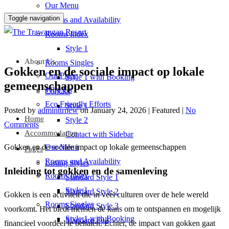
Our Menu
Toggle navigation
Rooms and Availability
Rooms Index
Style 1
About Us
Rooms Singles
Gokken en de sociale impact op lokale
Our Place
Style 1 with Booking
gemeenschappen
Why Us
Contact
Eco Friendly Efforts
Style 1
Posted by
adminttrnew
on
January 24, 2026
| Featured
|
No
Home
Style 2
Comments
Accommodation
Contact with Sidebar
Gokken en de sociale impact op lokale gemeenschappen
Our Menu
Pages
Rooms and Availability
Listing Styles
Inleiding tot gokken en de samenleving
Rooms Index
Standard Style 1
Style 1
Standard Style 2
Gokken is een activiteit die in veel culturen over de hele wereld
Rooms Singles
Standard Style 3
voorkomt. Het biedt mensen de kans om te ontspannen en mogelijk
Style 1 with Booking
Standard Full
financieel voordeel te behalen. Echter, de impact van gokken gaat