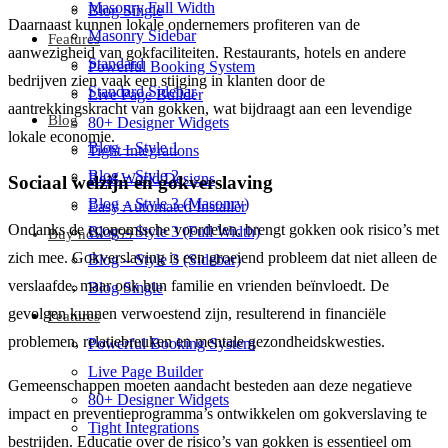
Masonry Full Width
Blog Single
Daarnaast kunnen lokale ondernemers profiteren van de
Masonry Sidebar
Features
aanwezigheid van gokfaciliteiten. Restaurants, hotels en andere
Standard
Powerful Booking System
bedrijven zien vaak een stijging in klanten door de
Standard Sidebar
Live Page Builder
aantrekkingskracht van gokken, wat bijdraagt aan een levendige
Blog
80+ Designer Widgets
lokale economie.
Blog – Style 1
Tight Integrations
Blog – Style 2
Real World Designs
Sociaal welzijn en gokverslaving
Blog – Style 3 (Masonry)
Easy Automated Installer
Ondanks de economische voordelen, brengt gokken ook risico’s met
Blog – Style 3 (Full Width)
Buy now $59
zich mee. Gokverslaving is een groeiend probleem dat niet alleen de
Blog – Style 3 (Sidebar)
verslaafde, maar ook hun familie en vrienden beïnvloedt. De
Blog Single
gevolgen kunnen verwoestend zijn, resulterend in financiële
Features
problemen, relatiebreuken en mentale gezondheidskwesties.
Powerful Booking System
Live Page Builder
Gemeenschappen moeten aandacht besteden aan deze negatieve
80+ Designer Widgets
impact en preventieprogramma’s ontwikkelen om gokverslaving te
Tight Integrations
bestrijden. Educatie over de risico’s van gokken is essentieel om