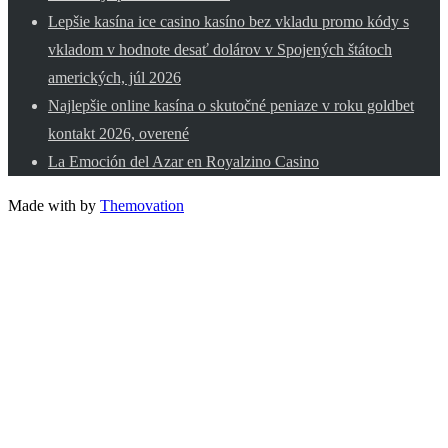
Lepšie kasína ice casino kasíno bez vkladu promo kódy s
vkladom v hodnote desať dolárov v Spojených štátoch
amerických, júl 2026
Najlepšie online kasína o skutočné peniaze v roku goldbet
kontakt 2026, overené
La Emoción del Azar en Royalzino Casino
Made with
by
Themovation