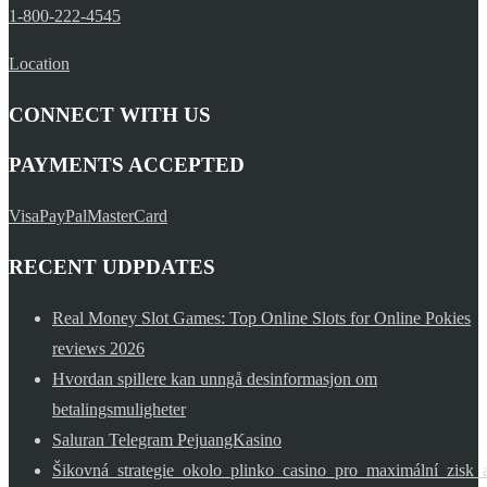
1-800-222-4545
Location
CONNECT WITH US
PAYMENTS ACCEPTED
Visa
PayPal
MasterCard
RECENT UDPDATES
Real Money Slot Games: Top Online Slots for Online Pokies
reviews 2026
Hvordan spillere kan unngå desinformasjon om
betalingsmuligheter
Saluran Telegram PejuangKasino
Šikovná_strategie_okolo_plinko_casino_pro_maximální_zisk