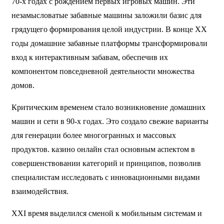
70-х годах с рождением первых игровых машин. Эти
незамысловатые забавные машины заложили базис для
грядущего формирования целой индустрии. В конце XX
годы домашние забавные платформы трансформировали
вход к интерактивным забавам, обеспечив их
компонентом повседневной деятельности множества
домов.
Критическим временем стало возникновение домашних
машин и сети в 90-х годах. Это создало свежие варианты
для генерации более многогранных и массовых
продуктов. казино онлайн стал основным аспектом в
совершенствовании категорий и принципов, позволив
специалистам исследовать с инновационными видами
взаимодействия.
XXI время выделился сменой к мобильным системам и