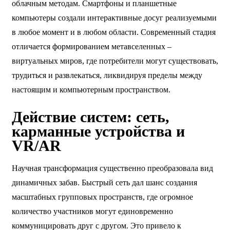
облачным методам. Смартфоны и планшетные
компьютеры создали интерактивные досуг реализуемыми
в любое момент и в любом области. Современный стадия
отличается формированием метавселенных –
виртуальных миров, где потребители могут существовать,
трудиться и развлекаться, ликвидируя пределы между
настоящим и компьютерным пространством.
Действие систем: сеть,
карманные устройства и
VR/AR
Научная трансформация существенно преобразовала вид
динамичных забав. Быстрый сеть дал шанс создания
масштабных групповых пространств, где огромное
количество участников могут единовременно
коммуницировать друг с другом. Это привело к