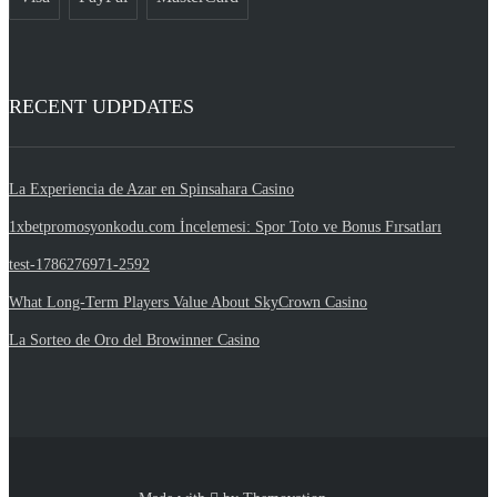
RECENT UDPDATES
La Experiencia de Azar en Spinsahara Casino
1xbetpromosyonkodu.com İncelemesi: Spor Toto ve Bonus Fırsatları
test-1786276971-2592
What Long-Term Players Value About SkyCrown Casino
La Sorteo de Oro del Browinner Casino