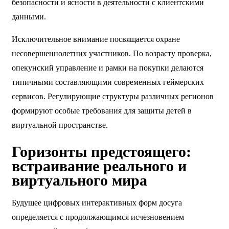
безопасности и ясности в деятельности с клиентскими
данными.
Исключительное внимание посвящается охране
несовершеннолетних участников. По возрасту проверка,
опекунский управление и рамки на покупки делаются
типичными составляющими современных геймерских
сервисов. Регулирующие структуры различных регионов
формируют особые требования для защиты детей в
виртуальной пространстве.
Горизонты предстоящего:
встраивание реального и
виртуального мира
Будущее цифровых интерактивных форм досуга
определяется с продолжающимся исчезновением