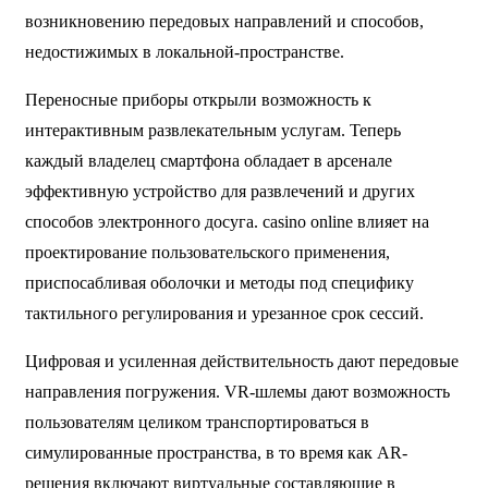
возникновению передовых направлений и способов,
недостижимых в локальной-пространстве.
Переносные приборы открыли возможность к
интерактивным развлекательным услугам. Теперь
каждый владелец смартфона обладает в арсенале
эффективную устройство для развлечений и других
способов электронного досуга. casino online влияет на
проектирование пользовательского применения,
приспосабливая оболочки и методы под специфику
тактильного регулирования и урезанное срок сессий.
Цифровая и усиленная действительность дают передовые
направления погружения. VR-шлемы дают возможность
пользователям целиком транспортироваться в
симулированные пространства, в то время как AR-
решения включают виртуальные составляющие в