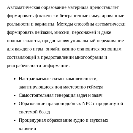
Автоматическая образование материала предоставляет
формировать фактически безграничные симулированные
реальности и варианты. Методы способны автоматически
формировать пейзажи, миссии, персонажей и даже
полные сюжеты, предоставляя уникальный переживание
для каждого игры. онлайн казино становится основным
составляющей в предоставлении многообразия и
реиграбельности информации.
Настраиваемые схемы комплексности,
адаптирующиеся под мастерство геймера
Самостоятельная генерация задач и задач
Образование правдоподобных NPC с продвинутой
системой бесед
Процедурная образование аудио и звуковых
влияний