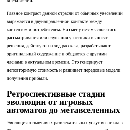
впечатлений.
Главное контраст данной отрасли от обычных увеселений
выражается в двунаправленной контакте между
контентом и потребителем. На смену незамысловатого
рассматривания или слушания участники выносят
решения, действуют на ход рассказа, разрабатывают
оригинальный содержание и общаются с другими
членами в актуальном времени. Это генерирует
неповторимую стоимость и развивает передовые модели
получения прибыли.
Ретроспективные стадии
эволюции от игровых
автоматов до метавселенных
Эволюция отзывчивых развлекательных услуг возникла в