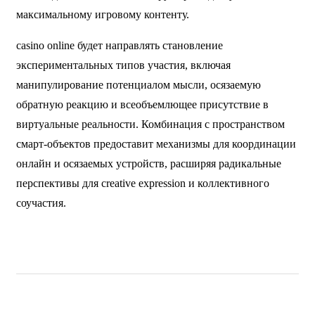
максимальному игровому контенту.
casino online будет направлять становление
экспериментальных типов участия, включая
манипулирование потенциалом мысли, осязаемую
обратную реакцию и всеобъемлющее присутствие в
виртуальные реальности. Комбинация с пространством
смарт-объектов предоставит механизмы для координации
онлайн и осязаемых устройств, расширяя радикальные
перспективы для creative expression и коллективного
соучастия.