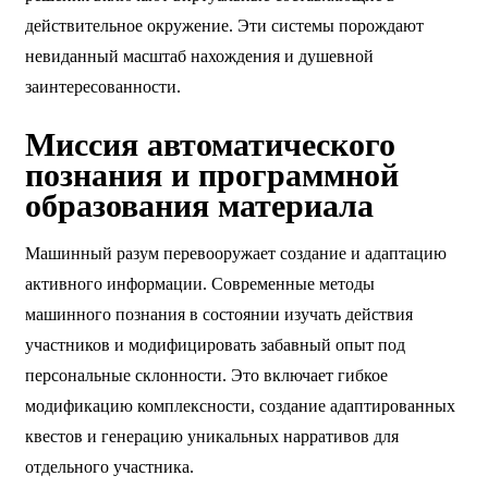
действительное окружение. Эти системы порождают
невиданный масштаб нахождения и душевной
заинтересованности.
Миссия автоматического
познания и программной
образования материала
Машинный разум перевооружает создание и адаптацию
активного информации. Современные методы
машинного познания в состоянии изучать действия
участников и модифицировать забавный опыт под
персональные склонности. Это включает гибкое
модификацию комплексности, создание адаптированных
квестов и генерацию уникальных нарративов для
отдельного участника.