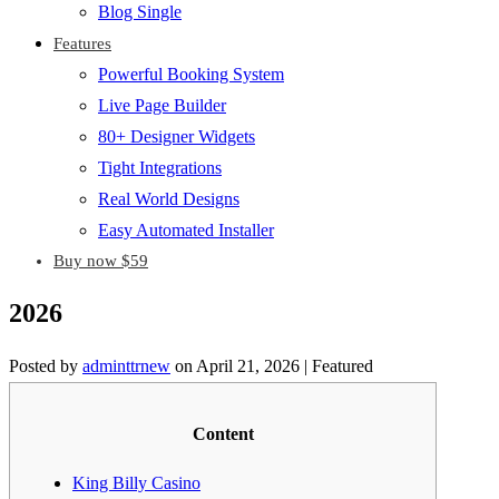
Blog Single
Features
Powerful Booking System
Live Page Builder
80+ Designer Widgets
Tight Integrations
Real World Designs
Easy Automated Installer
Buy now $59
2026
Posted by
adminttrnew
on
April 21, 2026
| Featured
Content
King Billy Casino