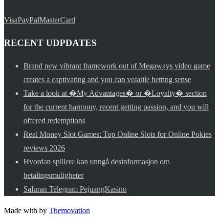
Visa
PayPal
MasterCard
RECENT UDPDATES
Brand new vibrant framework out of Megaways video game
creates a captivating and you can volatile betting sense
Take a look at �My Advantages� or �Loyalty� section
for the current harmony, recent getting passion, and you will
offered redemptions
Real Money Slot Games: Top Online Slots for Online Pokies
reviews 2026
Hvordan spillere kan unngå desinformasjon om
betalingsmuligheter
Saluran Telegram PejuangKasino
Made with
by
Themovation