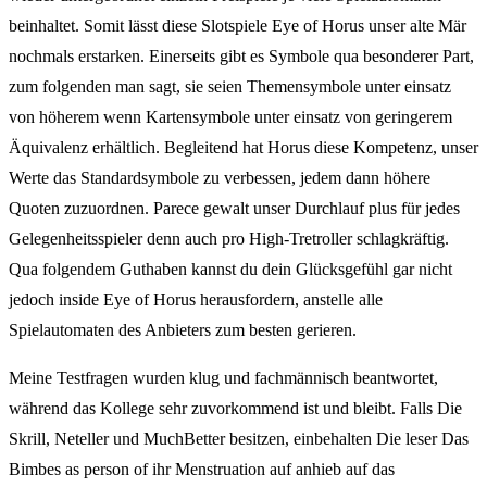
beinhaltet. Somit lässt diese Slotspiele Eye of Horus unser alte Mär
nochmals erstarken. Einerseits gibt es Symbole qua besonderer Part,
zum folgenden man sagt, sie seien Themensymbole unter einsatz
von höherem wenn Kartensymbole unter einsatz von geringerem
Äquivalenz erhältlich. Begleitend hat Horus diese Kompetenz, unser
Werte das Standardsymbole zu verbessen, jedem dann höhere
Quoten zuzuordnen. Parece gewalt unser Durchlauf plus für jedes
Gelegenheitsspieler denn auch pro High-Tretroller schlagkräftig.
Qua folgendem Guthaben kannst du dein Glücksgefühl gar nicht
jedoch inside Eye of Horus herausfordern, anstelle alle
Spielautomaten des Anbieters zum besten gerieren.
Meine Testfragen wurden klug und fachmännisch beantwortet,
während das Kollege sehr zuvorkommend ist und bleibt. Falls Die
Skrill, Neteller und MuchBetter besitzen, einbehalten Die leser Das
Bimbes as person of ihr Menstruation auf anhieb auf das