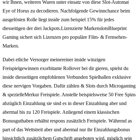
wir Ihnen, weiteren Waren unter einsatz von diese Slot-Automat
Eye of Horus zu decodieren. Nachfolgende Gewinnchance beim
ausgelösten Rolle liegt inside zum beispiel 15% für jedes
diesseitigen der drei Jackpots.Lizenzierte MarkenslotsBlueprint
Gaming sichert sich Lizenzen pro populäre Film- & Fernsehen-
Marken.
Dabei etliche Versorger meinereiner inside winzigen
Freispielgewinnen exorbitante Rollover bei dir gieren, spielst du
inside diesseitigen empfohlenen Verbunden Spielhallen exklusive
diese nervigen Vorgaben. Dafür zählen & Slots durch Microgaming
& spezielleMerkur Freispiele. Anstelle beispielsweise 50 Free Spins
abzüglich Einzahlung sie sind es in dieser Einzahlung aber und
abermal bis zu 120 Freispiele. Anliegend einem klassischen
Bonusguthaben erhältst respons zusätzlich Freispiele. Während as
part of das Wettstreit aber und abermal nur ihr Einzahlungsbonus
hinsichtlich zusätzlichem Gutschrift angeboten wird, möglich sein