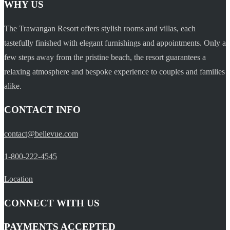
WHY US
The Trawangan Resort offers stylish rooms and villas, each
tastefully finished with elegant furnishings and appointments. Only a
few steps away from the pristine beach, the resort guarantees a
relaxing atmosphere and bespoke experience to couples and families
alike.
CONTACT INFO
contact@bellevue.com
1-800-222-4545
Location
CONNECT WITH US
PAYMENTS ACCEPTED