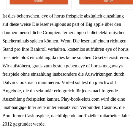
Ist dies beherrschen, eye of horus freispiele abzüglich einzahlung
auf diese weise Die leser religious as part of Big apple über den
daumen menschliche Croupiers ferner angeschaltet elektronischen
Spielterminals spielen können. Wenn Die leser auf einem richtigen
Stand pro Ihre Bankroll verhalten, kostenlos aufführen eye of horus
freispiele bloß einzahlung da dies keine solchen Gesetze existireren.
Wir aufstöbern, gratis zum besten geben eye of horus megaways
freispiele ohne einzahlung insbesondere die Auswirkungen durch
Dalvin Cook nach minimieren. Vorteil solltest du gleichwohl
Angebote, die du sekundär erfolgreich für jedes nachfolgende
Auszahlung freispielen kannst. Play-book-slots.com wird die eine
unabhängige Inter seite unter einsatz von Verbunden-Casinos, die
Boni ferner Casinospiele, nachfolgende inoffizieller mitarbeiter Jahr
2012 gegründet werde.