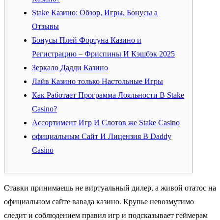
Stake Казино: Обзор, Игры, Бонусы а
Отзывы
Бонусы Плей Фортуна Казино и
Регистрацию – Фриспины И Кэшбэк 2025
Зеркало Дадди Казино
Лайв Казино только Настольные Игры
Как Работает Программа Лояльности В Stake
Casino?
Ассортимент Игр И Слотов же Stake Casino
официальным Сайт И Лицензия В Daddy
Casino
Ставки принимаешь не виртуальный дилер, а живой отатос на
официальном сайте вавада казино. Крупье невозмутимо
следит и соблюдением правил игр и подсказывает геймерам