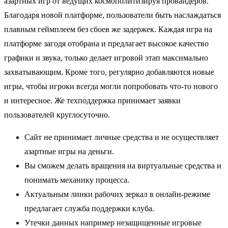
азартных игр от ведущих космополитизируя провайдеров.
Благодаря новой платформе, пользователи быть наслаждаться
плавным геймплеем без сбоев же задержек. Каждая игра на
платформе загодя отобрана и предлагает высокое качество
графики и звука, только делает игровой этап максимально
захватывающим. Кроме того, регулярно добавляются новые
игры, чтобы игроки всегда могли попробовать что-то нового
и интересное. Же техподдержка принимает заявки
пользователей круглосуточно.
Сайт не принимает личные средства и не осуществляет
азартные игры на деньги.
Вы сможем делать вращения на виртуальные средства и
понимать механику процесса.
Актуальным линки рабочих зеркал в онлайн-режиме
предлагает служба поддержки клуба.
Утечки данных например незащищенные игровые