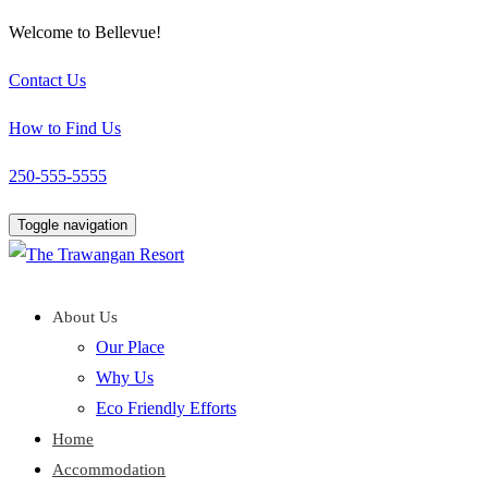
Welcome to Bellevue!
Contact Us
How to Find Us
250-555-5555
Toggle navigation
About Us
Our Place
Why Us
Eco Friendly Efforts
Home
Accommodation