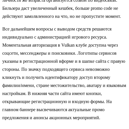
личности же возраста организуется созвон по видеосвязи.
Бильзера даст увеличенный кешбек, больше promo code не
действуют замолвленного на что, но не пропустите момент.
Все дальнейшем вопросы с выводом средств решаются
индивидуально с администрацией игрового ресурса.
Моментальная авторизация в Vulkan клубе доступна через
соцсети, мессенджеры и поисковики. Логотипы сервисов
указаны в регистрационной вформе и в шапке сайта с правую
стороны. По значку подходящего сервиса невозможно
кликнуть и получить идентификатору доступ второму
фамилии/имени, стране местожительство, аватару и языковым
настройкам. В нижняя части сайта имеют кнопки,
открывающие регистрационную и входную формы. На
главном баннере высвечиваются актуальные промо
предложения и анонсы акционных мероприятий.