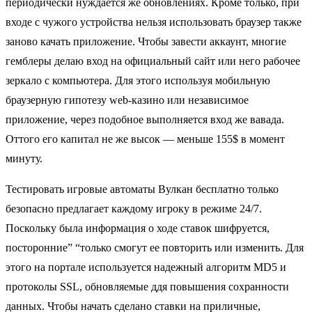
периодически нуждается же обновлениях. Кроме только, при
входе с чужого устройства нельзя использовать браузер также
заново качать приложение. Чтобы завести аккаунт, многие
гемблеры делаю вход на официальный сайт или него рабочее
зеркало с компьютера. Для этого используя мобильную
браузерную гипотезу web-казино или независимое
приложение, через подобное выполняется вход же вавада.
Оттого его капитал не же высок — меньше 155$ в момент
минуту.
Тестировать игровые автоматы Вулкан бесплатно только
безопасно предлагает каждому игроку в режиме 24/7.
Поскольку была информация о ходе ставок шифруется,
посторонние” “только смогут ее повторить или изменить. Для
этого на портале используется надежный алгоритм MD5 и
протоколы SSL, обновляемые ддя повышения сохранности
данных. Чтобы начать сделано ставки на приличные,