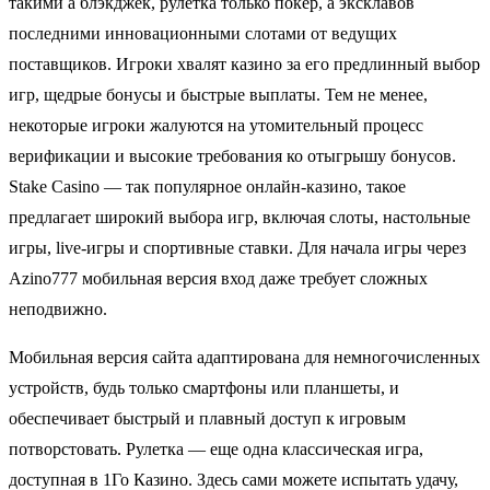
такими а блэкджек, рулетка только покер, а эксклавов
последними инновационными слотами от ведущих
поставщиков. Игроки хвалят казино за его предлинный выбор
игр, щедрые бонусы и быстрые выплаты. Тем не менее,
некоторые игроки жалуются на утомительный процесс
верификации и высокие требования ко отыгрышу бонусов.
Stake Casino — так популярное онлайн-казино, такое
предлагает широкий выбора игр, включая слоты, настольные
игры, live-игры и спортивные ставки. Для начала игры через
Azino777 мобильная версия вход даже требует сложных
неподвижно.
Мобильная версия сайта адаптирована для немногочисленных
устройств, будь только смартфоны или планшеты, и
обеспечивает быстрый и плавный доступ к игровым
потворстовать. Рулетка — еще одна классическая игра,
доступная в 1Го Казино. Здесь сами можете испытать удачу,