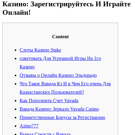
Казино: Зарегистрируйтесь И Играйте
Онлайн!
Content
Слоты Казино Stake
советовать Для Успешной Игры На 1го
Казино
Отзывы о Онлайн Казино Эльдорадо
Что Такое Вавада Кз И в Чем Его очень Для
Казахстанских Пользователей?
Как Пополнить Счет Vavada
Вавада Казино: Зеркало Vavada Casino
Приветственные Бонусы за Регистрацию
Azino777
Вывод Средств с Вавада