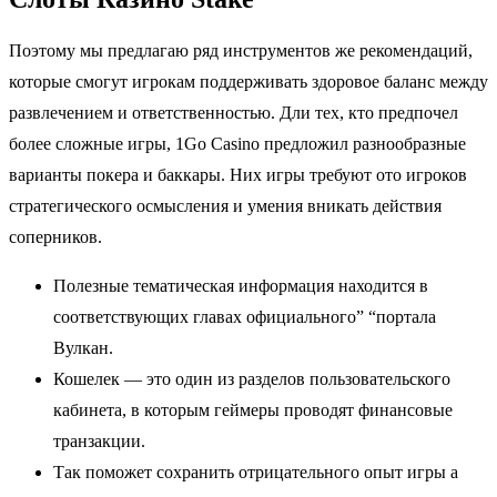
Поэтому мы предлагаю ряд инструментов же рекомендаций,
которые смогут игрокам поддерживать здоровое баланс между
развлечением и ответственностью. Дли тех, кто предпочел
более сложные игры, 1Go Casino предложил разнообразные
варианты покера и баккары. Них игры требуют ото игроков
стратегического осмысления и умения вникать действия
соперников.
Полезные тематическая информация находится в
соответствующих главах официального” “портала
Вулкан.
Кошелек — это один из разделов пользовательского
кабинета, в которым геймеры проводят финансовые
транзакции.
Так поможет сохранить отрицательного опыт игры а