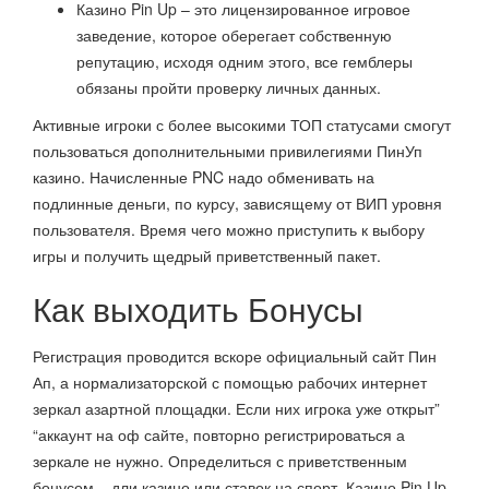
Казино Pin Up – это лицензированное игровое
заведение, которое оберегает собственную
репутацию, исходя одним этого, все гемблеры
обязаны пройти проверку личных данных.
Активные игроки с более высокими ТОП статусами смогут
пользоваться дополнительными привилегиями ПинУп
казино. Начисленные PNC надо обменивать на
подлинные деньги, по курсу, зависящему от ВИП уровня
пользователя. Время чего можно приступить к выбору
игры и получить щедрый приветственный пакет.
Как выходить Бонусы
Регистрация проводится вскоре официальный сайт Пин
Ап, а нормализаторской с помощью рабочих интернет
зеркал азартной площадки. Если них игрока уже открыт”
“аккаунт на оф сайте, повторно регистрироваться а
зеркале не нужно. Определиться с приветственным
бонусом – дли казино или ставок на спорт. Казино Pin Up