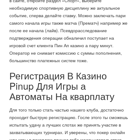
в сайте, откройте раздел «Спорт», выберите
необходимую спортивную дисциплину же актуальное
событие, сперва делайте ставку. Можно заключать пари
самого начала игры также матча (Прематч) например же
после ее начала (лайв). Псевдорасследование
подтверждения операции обналичил поступает на
игровой счет клиента Пин Ап казино а пару минут.
Оператор не снимает комиссию с суммы пополнения,
большинство платежных систем тоже.
Регистрация В Казино
Pinup Для Игры а
Автоматы На кварплату
Для того только стать частью нашего клуба, достаточно
проходит быструю регистрацию. Госле этого ты сможешь
испытать удачу а лучших слотах же принять участие в
захватывающих турнирах. И уверены, что покер онлайн
или игры в покердом принес тебе массу удовольствия.