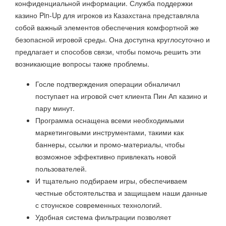
конфиденциальной информации. Служба поддержки
казино Pin-Up для игроков из Казахстана представляла
собой важный элементов обеспечения комфортной же
безопасной игровой среды. Она доступна круглосуточно и
предлагает и способов связи, чтобы помочь решить эти
возникающие вопросы также проблемы.
Госле подтверждения операции обналичил
поступает на игровой счет клиента Пин Ап казино и
пару минут.
Программа оснащена всеми необходимыми
маркетинговыми инструментами, такими как
баннеры, ссылки и промо-материалы, чтобы
возможное эффективно привлекать новой
пользователей.
И тщательно подбираем игры, обеспечиваем
честные обстоятельства и защищаем наши данные
с стоунское современных технологий.
Удобная система фильтрации позволяет