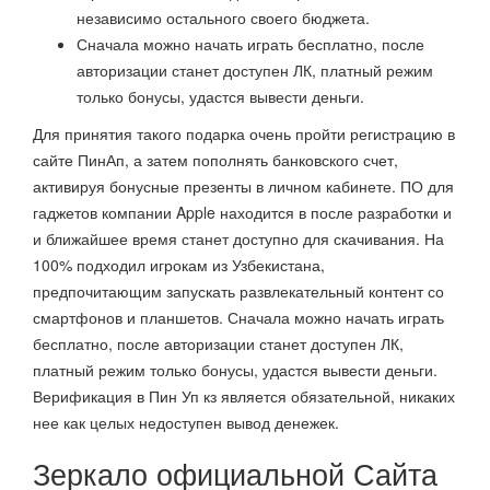
независимо остального своего бюджета.
Сначала можно начать играть бесплатно, после
авторизации станет доступен ЛК, платный режим
только бонусы, удастся вывести деньги.
Для принятия такого подарка очень пройти регистрацию в
сайте ПинАп, а затем пополнять банковского счет,
активируя бонусные презенты в личном кабинете. ПО для
гаджетов компании Apple находится в после разработки и
и ближайшее время станет доступно для скачивания. На
100% подходил игрокам из Узбекистана,
предпочитающим запускать развлекательный контент со
смартфонов и планшетов. Сначала можно начать играть
бесплатно, после авторизации станет доступен ЛК,
платный режим только бонусы, удастся вывести деньги.
Верификация в Пин Уп кз является обязательной, никаких
нее как целых недоступен вывод денежек.
Зеркало официальной Сайта