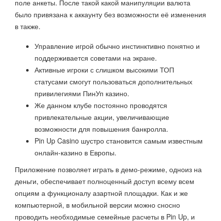
поле анкеты. После такой какой манипуляции валюта
было привязана к аккаунту без возможности её изменения
в также.
Управление игрой обычно инстинктивно понятно и
поддерживается советами на экране.
Активные игроки с слишком высокими ТОП
статусами смогут пользоваться дополнительных
привилегиями ПинУп казино.
Же данном клубе постоянно проводятся
привлекательные акции, увеличивающие
возможности для повышения банкролла.
Pin Up Casino шустро становится самым известным
онлайн-казино в Европы.
Приложение позволяет играть в демо-режиме, одноиз на
деньги, обеспечивает полноценный доступ всему всем
опциям а функционалу азартной площадки. Как и же
компьютерной, в мобильной версии можно сносно
проводить необходимые семейные расчеты в Pin Up, и