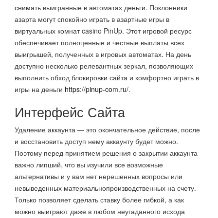
снимать выигранные в автоматах деньги. Поклонники
азарта могут спокойно играть в азартные игры в
виртуальных комнат casino PinUp. Этот игровой ресурс
обеспечивает полноценные и честные выплаты всех
выигрышей, полученных в игровых автоматах. На день
доступно несколько релевантных зеркал, позволяющих
выполнить обход блокировки сайта и комфортно играть в
игры на деньги
https://pinup-com.ru/
.
Интерфейс Сайта
Удаление аккаунта — это окончательное действие, после
и восстановить доступ нему аккаунту будет можно.
Поэтому перед принятием решения о закрытии аккаунта
важно липший, что вы изучили все возможные
альтернативы и у вам нет нерешенных вопросы или
невыведенных материальнопроизводственных на счету.
Только позволяет сделать ставку более гибкой, а как
можно выиграют даже в любом неугаданного исхода