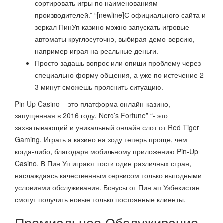
сортировать игры по наименованиям
производителей.” “[newline]С официального сайта и
зеркал ПинУп казино можно запускать игровые
автоматы круглосуточно, выбирая демо-версию,
например играя на реальные деньги.
Просто задашь вопрос или опиши проблему через
специально форму общения, а уже по истечение 2–
3 минут сможешь прояснить ситуацию.
Pin Up Casino – это платформа онлайн-казино,
запущенная в 2016 году. Nero’s Fortune” “- это
захватывающий и уникальный онлайн слот от Red Tiger
Gaming. Играть а казино на ходу теперь проще, чем
когда-либо, благодаря мобильному приложению Pin-Up
Casino. В Пин Уп играют гости один различных стран,
наслаждаясь качественным сервисом только выгодными
условиями обслуживания. Бонусы от Пин ап Узбекистан
смогут получить новые только постоянные клиенты.
Премиальное Обслуживание