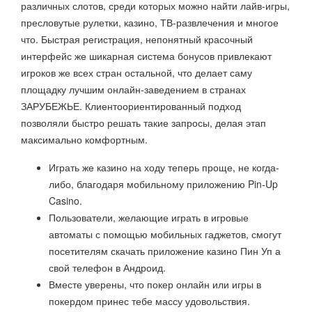
различных слотов, среди которых можно найти лайв-игры,
пресловутые рулетки, казино, ТВ-развлечения и многое
что. Быстрая регистрация, непонятный красочный
интерфейс же шикарная система бонусов привлекают
игроков же всех стран остальной, что делает саму
площадку лучшим онлайн-заведением в странах
ЗАРУБЕЖЬЕ. Клиентоориентированный подход
позволяли быстро решать такие запросы, делая этап
максимально комфортным.
Играть же казино на ходу теперь проще, не когда-
либо, благодаря мобильному приложению Pin-Up
Casino.
Пользователи, желающие играть в игровые
автоматы с помощью мобильных гаджетов, смогут
посетителям скачать приложение казино Пин Уп а
свой телефон в Андроид.
Вместе уверены, что покер онлайн или игры в
покердом принес тебе массу удовольствия.