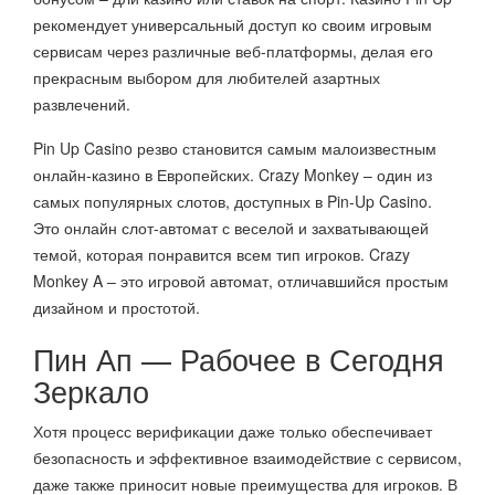
рекомендует универсальный доступ ко своим игровым
сервисам через различные веб-платформы, делая его
прекрасным выбором для любителей азартных
развлечений.
Pin Up Casino резво становится самым малоизвестным
онлайн-казино в Европейских. Crazy Monkey – один из
самых популярных слотов, доступных в Pin-Up Casino.
Это онлайн слот-автомат с веселой и захватывающей
темой, которая понравится всем тип игроков. Crazy
Monkey A – это игровой автомат, отличавшийся простым
дизайном и простотой.
Пин Ап — Рабочее в Сегодня
Зеркало
Хотя процесс верификации даже только обеспечивает
безопасность и эффективное взаимодействие с сервисом,
даже также приносит новые преимущества для игроков. В