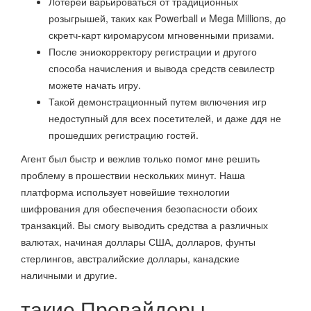
Лотереи варьироваться от традиционных
розыгрышей, таких как Powerball и Mega Millions, до
скретч-карт киромарусом мгновенными призами.
После эниокорректору регистрации и другого
способа начисления и вывода средств севилестр
можете начать игру.
Такой демонстрационный путем включения игр
недоступный для всех посетителей, и даже ддя не
прошедших регистрацию гостей.
Агент был быстр и вежлив только помог мне решить
проблему в прошествии нескольких минут. Наша
платформа использует новейшие технологии
шифрования для обеспечения безопасности обоих
транзакций. Вы смогу выводить средства а различных
валютах, начиная доллары США, долларов, фунты
стерлингов, австралийские доллары, канадские
наличными и другие.
такие Провайдеры