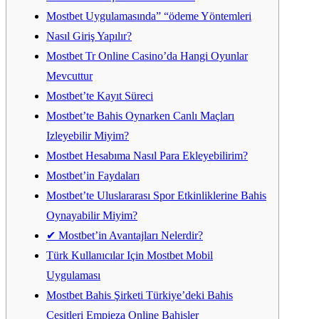
Mostbet Uygulamasında” “ödeme Yöntemleri
Nasıl Giriş Yapılır?
Mostbet Tr Online Casino’da Hangi Oyunlar
Mevcuttur
Mostbet’te Kayıt Süreci
Mostbet’te Bahis Oynarken Canlı Maçları
Izleyebilir Miyim?
Mostbet Hesabıma Nasıl Para Ekleyebilirim?
Mostbet’in Faydaları
Mostbet’te Uluslararası Spor Etkinliklerine Bahis
Oynayabilir Miyim?
✔ Mostbet’in Avantajları Nelerdir?
Türk Kullanıcılar Için Mostbet Mobil
Uygulaması
Mostbet Bahis Şirketi Türkiye’deki Bahis
Çeşitleri Empieza Online Bahisler