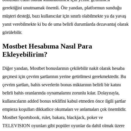
gerektiğini unutmamak önemli. Öte yandan, platformun sunduğu
müşteri desteği, bazı kullanıcılar için sınırlı olabilmekte ya da yavaş
yanıt verebilmekte ki bu de uma belirli durumlarda dezavantaj olarak
görülebilir.
Mostbet Hesabıma Nasıl Para
Ekleyebilirim?
Diğer yandan, Mostbet bonuslarının çekilebilir nakit olarak hesaba
geçmesi için çevrim şartlarının yerine getirilmesi gerekmektedir. Bu
çevrim şartları, bahis severlerin bonus miktarının belirli bir katını
belirli bahis oranlarında oynamalarını zorunlu kılar. Dolayısıyla,
kullanıcıların added bonus teklifini kabul etmeden önce ilgili şartlar
empieza koşulları dikkatlice okumaları ve anlamaları çok önemlidir.
Mostbet Sportsbook, rulet, bakara, blackjack, poker ve
TELEVISION oyunları gibi popüler oyunlar da dahil olmak üzere