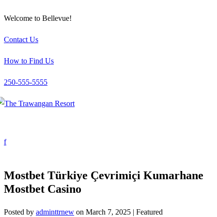
Welcome to Bellevue!
Contact Us
How to Find Us
250-555-5555
Tog
nav
Mostbet Türkiye Çevrimiçi Kumarhane
Mostbet Casino
Posted by
adminttrnew
on
March 7, 2025
| Featured