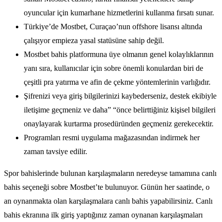
oyuncular için kumarhane hizmetlerini kullanma fırsatı sunar.
Türkiye’de Mostbet, Curaçao’nun offshore lisansı altında
çalışıyor empieza yasal statüsüne sahip değil.
Mostbet bahis platformuna üye olmanın genel kolaylıklarının
yanı sıra, kullanıcılar için sobre önemli konulardan biri de
çeşitli pra yatırma ve afin de çekme yöntemlerinin varlığıdır.
Şifrenizi veya giriş bilgilerinizi kaybederseniz, destek ekibiyle
iletişime geçmeniz ve daha” “önce belirttiğiniz kişisel bilgileri
onaylayarak kurtarma prosedüründen geçmeniz gerekecektir.
Programları resmi uygulama mağazasından indirmek her
zaman tavsiye edilir.
Spor bahislerinde bulunan karşılaşmaların neredeyse tamamına canlı
bahis seçeneği sobre Mostbet’te bulunuyor. Günün her saatinde, o
an oynanmakta olan karşılaşmalara canlı bahis yapabilirsiniz. Canlı
bahis ekranına ilk giriş yaptığınız zaman oynanan karşılaşmaları