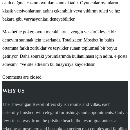
canlı dağıtıcı casino oyunları sunmaktadır. Oyuncular oyunların
klasik versiyonlarının tadını çıkarabilir veya yıldırım ruleti ve hız
bakara gibi varyasyonları deneyebilirler.
Mostbet’te poker, oyun meraklılarına zengin ve sürükleyici bir
deneyim sunmak için tasarlandı. Totalizator, Mostbet’in bahis
ortamına farklı zorluklar ve teşvikler sunan toplumsal bir boyut
getiriyor. Daha sonraki yorumlarımda kullanılması için adım, e-posta
adresim” “ve site adresim bu tarayıcıya kaydedilsin.
Comments are closed.
WHY US
The Trawangan Resort offers stylish rooms and villas, each
tastefully finished with elegant furnishings and appointments. Only a
few steps away from the pristine beach, the resort guarantees a
relaxing atmosphere and bespoke experience to couples and families