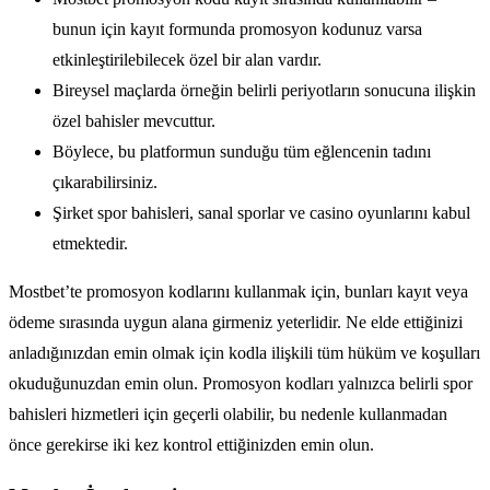
bunun için kayıt formunda promosyon kodunuz varsa
etkinleştirilebilecek özel bir alan vardır.
Bireysel maçlarda örneğin belirli periyotların sonucuna ilişkin
özel bahisler mevcuttur.
Böylece, bu platformun sunduğu tüm eğlencenin tadını
çıkarabilirsiniz.
Şirket spor bahisleri, sanal sporlar ve casino oyunlarını kabul
etmektedir.
Mostbet’te promosyon kodlarını kullanmak için, bunları kayıt veya
ödeme sırasında uygun alana girmeniz yeterlidir. Ne elde ettiğinizi
anladığınızdan emin olmak için kodla ilişkili tüm hüküm ve koşulları
okuduğunuzdan emin olun. Promosyon kodları yalnızca belirli spor
bahisleri hizmetleri için geçerli olabilir, bu nedenle kullanmadan
önce gerekirse iki kez kontrol ettiğinizden emin olun.