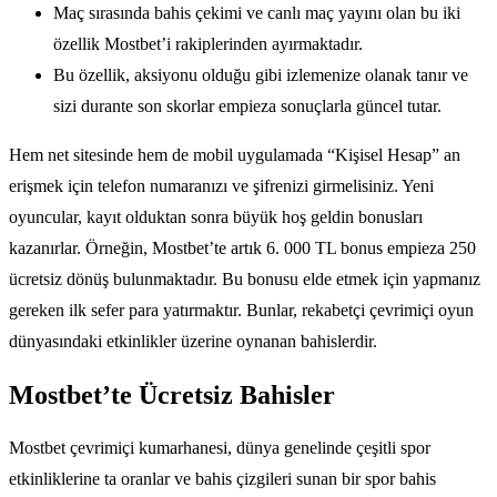
Maç sırasında bahis çekimi ve canlı maç yayını olan bu iki
özellik Mostbet’i rakiplerinden ayırmaktadır.
Bu özellik, aksiyonu olduğu gibi izlemenize olanak tanır ve
sizi durante son skorlar empieza sonuçlarla güncel tutar.
Hem net sitesinde hem de mobil uygulamada “Kişisel Hesap” an
erişmek için telefon numaranızı ve şifrenizi girmelisiniz. Yeni
oyuncular, kayıt olduktan sonra büyük hoş geldin bonusları
kazanırlar. Örneğin, Mostbet’te artık 6. 000 TL bonus empieza 250
ücretsiz dönüş bulunmaktadır. Bu bonusu elde etmek için yapmanız
gereken ilk sefer para yatırmaktır. Bunlar, rekabetçi çevrimiçi oyun
dünyasındaki etkinlikler üzerine oynanan bahislerdir.
Mostbet’te Ücretsiz Bahisler
Mostbet çevrimiçi kumarhanesi, dünya genelinde çeşitli spor
etkinliklerine ta oranlar ve bahis çizgileri sunan bir spor bahis