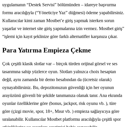
uygulamanın “Destek Servisi” bölümünden – idareye başvurma
formu aracılığıyla (“Yöneticiye Yaz” düğmesi) ödeme yapabilirsiniz.
Kullanıcılar kimi zaman Mostbet’e giriş yapmak isterken sorun
yaşarlar ve internet site giriş yapmalarına izin vermez. Mostbet giriş”
“işlemi için kayıt şeklinize göre farklı alternatifler karşınıza çıkar.
Para Yatırma Empieza Çekme
Çok çeşitli klasik slotlar var – birçok türden orijinal görsel ve ses
tasarımına sahip yüzlerce oyun. Slotları yalnızca choix hesaptan
değil, aynı zamanda bir demo hesabından da (ücretsiz olarak)
oynayabilirsiniz. Bu, depozitonuzun güvenliği için her oyunun
arayüzünü güvenli bir şekilde tanımanıza olanak tanır. Ana ekranda
oyunlar özelliklerine göre (bonus, jackpot, risk oyunu vb. ), türe
göre (çizgi movie, spor, 18+, Mısır vb. ) empieza sağlayıcıya göre
sıralanabilir. Kullanıcılar Mostbet platformu aracılığıyla çeşitli spor