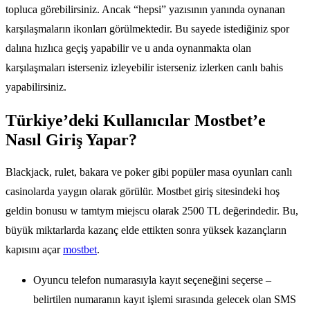
topluca görebilirsiniz. Ancak “hepsi” yazısının yanında oynanan
karşılaşmaların ikonları görülmektedir. Bu sayede istediğiniz spor
dalına hızlıca geçiş yapabilir ve u anda oynanmakta olan
karşılaşmaları isterseniz izleyebilir isterseniz izlerken canlı bahis
yapabilirsiniz.
Türkiye’deki Kullanıcılar Mostbet’e
Nasıl Giriş Yapar?
Blackjack, rulet, bakara ve poker gibi popüler masa oyunları canlı
casinolarda yaygın olarak görülür. Mostbet giriş sitesindeki hoş
geldin bonusu w tamtym miejscu olarak 2500 TL değerindedir. Bu,
büyük miktarlarda kazanç elde ettikten sonra yüksek kazançların
kapısını açar
mostbet
.
Oyuncu telefon numarasıyla kayıt seçeneğini seçerse –
belirtilen numaranın kayıt işlemi sırasında gelecek olan SMS