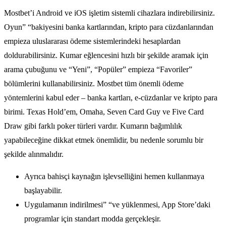
Mostbet’i Android ve iOS işletim sistemli cihazlara indirebilirsiniz.
Oyun” “bakiyesini banka kartlarından, kripto para cüzdanlarından
empieza uluslararası ödeme sistemlerindeki hesaplardan
doldurabilirsiniz. Kumar eğlencesini hızlı bir şekilde aramak için
arama çubuğunu ve “Yeni”, “Popüler” empieza “Favoriler”
bölümlerini kullanabilirsiniz. Mostbet tüm önemli ödeme
yöntemlerini kabul eder – banka kartları, e-cüzdanlar ve kripto para
birimi. Texas Hold’em, Omaha, Seven Card Guy ve Five Card
Draw gibi farklı poker türleri vardır. Kumarın bağımlılık
yapabileceğine dikkat etmek önemlidir, bu nedenle sorumlu bir
şekilde alınmalıdır.
Ayrıca bahisçi kaynağın işlevselliğini hemen kullanmaya
başlayabilir.
Uygulamanın indirilmesi” “ve yüklenmesi, App Store’daki
programlar için standart modda gerçekleşir.