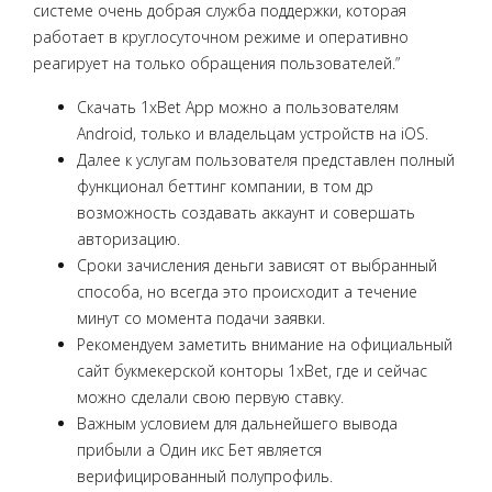
системе очень добрая служба поддержки, которая
работает в круглосуточном режиме и оперативно
реагирует на только обращения пользователей.”
Скачать 1xBet App можно а пользователям
Android, только и владельцам устройств на iOS.
Далее к услугам пользователя представлен полный
функционал беттинг компании, в том др
возможность создавать аккаунт и совершать
авторизацию.
Сроки зачисления деньги зависят от выбранный
способа, но всегда это происходит а течение
минут со момента подачи заявки.
Рекомендуем заметить внимание на официальный
сайт букмекерской конторы 1xBet, где и сейчас
можно сделали свою первую ставку.
Важным условием для дальнейшего вывода
прибыли а Один икс Бет является
верифицированный полупрофиль.