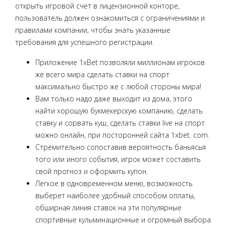
открыть игровой счет в лицензионной конторе,
пользователь должен ознакомиться с ограничениями и
правилами компании, чтобы знать указанные
требования для успешного регистрации.
Приложение 1хBet позволяли миллионам игроков
же всего мира сделать ставки на спорт
максимально быстро же с любой стороны мира!
Вам только надо даже выходит из дома, этого
найти хорошую букмекерскую компанию, сделать
ставку и сорвать куш, сделать ставки live на спорт
можно онлайн, при посторонней сайта 1xbet. com.
Стремительно сопоставив вероятность баньясья
того или иного события, игрок может составить
свой прогноз и оформить купон.
Легкое в одновременном меню, возможность
выберет наиболее удобный способом оплаты,
обширная линия ставок на эти популярные
спортивные кульминационные и огромный выбора