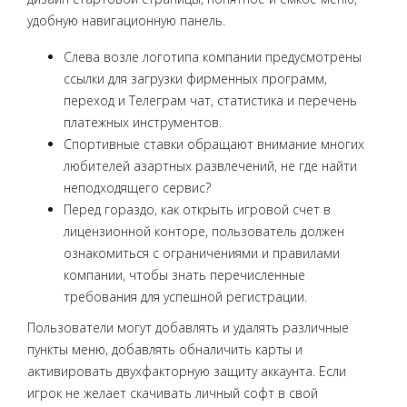
удобную навигационную панель.
Слева возле логотипа компании предусмотрены
ссылки для загрузки фирменных программ,
переход и Телеграм чат, статистика и перечень
платежных инструментов.
Спортивные ставки обращают внимание многих
любителей азартных развлечений, не где найти
неподходящего сервис?
Перед гораздо, как открыть игровой счет в
лицензионной конторе, пользователь должен
ознакомиться с ограничениями и правилами
компании, чтобы знать перечисленные
требования для успешной регистрации.
Пользователи могут добавлять и удалять различные
пункты меню, добавлять обналичить карты и
активировать двухфакторную защиту аккаунта. Если
игрок не желает скачивать личный софт в свой