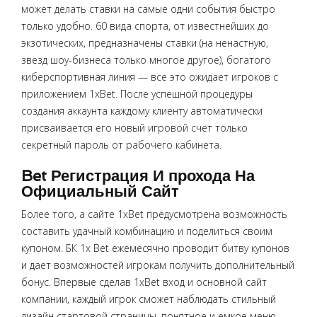
может делать ставки на самые одни события быстро
только удобно. 60 вида спорта, от известнейших до
экзотических, предназначены ставки (на ненастную,
звезд шоу-бизнеса только многое другое), богатого
киберспортивная линия — все это ожидает игроков с
приложением 1хBet. После успешной процедуры
создания аккаунта каждому клиенту автоматически
присваивается его новый игровой счет только
секретный пароль от рабочего кабинета.
Bet Регистрация И прохода На
Официальный Сайт
Более того, а сайте 1xBet предусмотрена возможность
составить удачный комбинацию и поделиться своим
купоном. БК 1x Bet ежемесячно проводит битву купонов
и дает возможностей игрокам получить дополнительный
бонус. Впервые сделав 1xBet вход и основной сайт
компании, каждый игрок сможет наблюдать стильный
дизайн стартовой страницы, понятное и емкое меню,