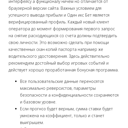
интерфейсу а функционалу ничем но отличается от
браузерной версии сайта. Важных условием для
успешного вывода прибыли и Один икс Бет является
верифицированный профиль. Каждый новый клиент
оператора до момент формирования первого запрос
на снятие расходующихся со счета должны подтвердить
свою личности. Это возможно сделать при помощи
качественных скан-копий паспорта например же
водительского удостоверения. Здесь действительно
рекомендуем достойный выбор игровых событий и
действует хорошо проработанная бонусная программа.
Все пользовательские данные переносятся
максимально реверсистов, параметры
безопасности а конфиденциальности сохраняются
и базовом уровне.
Если прогноз будет верным, сумма ставки будет
умножена на коэффициент, только и станет
выигрышем.