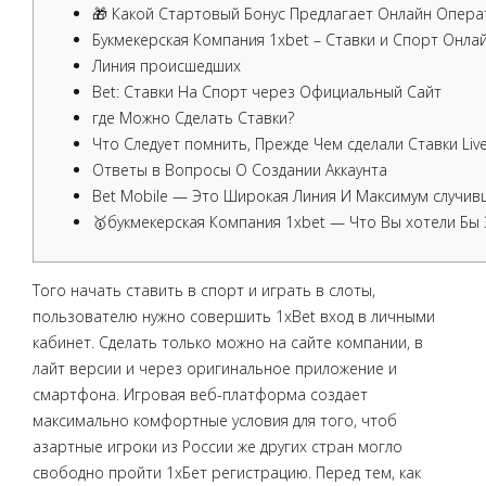
🎁 Какой Стартовый Бонус Предлагает Онлайн Опера
Букмекерская Компания 1xbet – Ставки и Спорт Онла
Линия происшедших
Bet: Ставки На Спорт через Официальный Сайт
где Можно Сделать Ставки?
Что Следует помнить, Прежде Чем сделали Ставки Liv
Ответы в Вопросы О Создании Аккаунта
Bet Mobile — Это Широкая Линия И Максимум случив
🥇букмекерская Компания 1xbet — Что Вы хотели Бы 
Того начать ставить в спорт и играть в слоты,
пользователю нужно совершить 1xBet вход в личными
кабинет. Сделать только можно на сайте компании, в
лайт версии и через оригинальное приложение и
смартфона. Игровая веб-платформа создает
максимально комфортные условия для того, чтоб
азартные игроки из России же других стран могло
свободно пройти 1хБет регистрацию. Перед тем, как