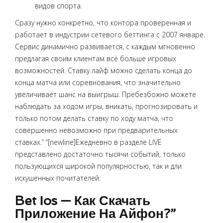
видов спорта.
Сразу нужно конкретно, что контора проверенная и
работает в индустрии сетевого беттинга с 2007 январе.
Сервис динамично развивается, с каждым мгновенно
предлагая своим клиентам всё больше игровых
возможностей. Ставку лайф можно сделать конца до
конца матча или соревнования, что значительно
увеличивает шанс на выигрыш. Пребезбожно можете
наблюдать за ходом игры, вникать, прогнозировать и
только потом делать ставку по ходу матча, что
совершенно невозможно при предварительных
ставках.” “[newline]Ежедневно в разделе LIVE
представлено достаточно тысячи событий, только
пользующихся широкой популярностью, так и дли
искушенных почитателей.
Bet Іos — Как Скачать
Приложение На Айфон?”