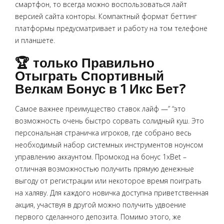
смартфон, то всегда можно воспользоваться лайт
версией сайта конторы. Компактный формат беттинг
платформы предусматривает и работу на том телефоне
и планшете.
🏆 только Правильно
Отыграть Спортивный
Велкам Бонус в 1 Икс Бет?
Самое важнее преимущество ставок лайф —” “это
возможность очень быстро сорвать солидный куш. Это
персональная страничка игроков, где собрано весь
необходимый набор системных инструментов ноунсом
управлению аккаунтом. Промокод на бонус 1xBet –
отличная возможностью получить прямую денежные
выгоду от регистрации или некоторое время поиграть
на халяву. Для каждого новичка доступна приветственная
акция, участвуя в другой можно получить удвоение
первого сделанного депозита. Помимо этого, же