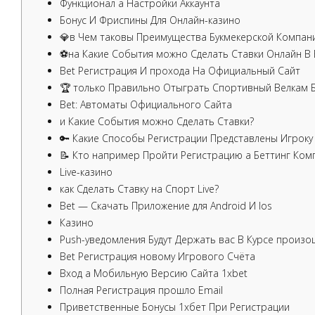
Функционал а Настройки Аккаунта
Бонус И Фриспины Для Онлайн-казино
💎в Чем таковы Преимущества Букмекерской Компани
⚽на Какие События можно Сделать Ставки Онлайн В 
Bet Регистрация И прохода На Официальный Сайт
🏆 только Правильно Отыграть Спортивный Велкам Бо
Bet: Автоматы Официального Сайта
и Какие События можно Сделать Ставки?
🔑 Какие Способы Регистрации Представлены Игроку 
📝 Кто например Пройти Регистрацию а Беттинг Комп
Live-казино
как Сделать Ставку на Спорт Live?
Bet — Скачать Приложение для Android И Іos
Казино
Push-уведомления Будут Держать вас В Курсе произ
Bet Регистрация новому Игрового Счёта
Вход а Мобильную Версию Сайта 1xbet
Полная Регистрация прошло Email
Приветственные Бонусы 1хбет При Регистрации