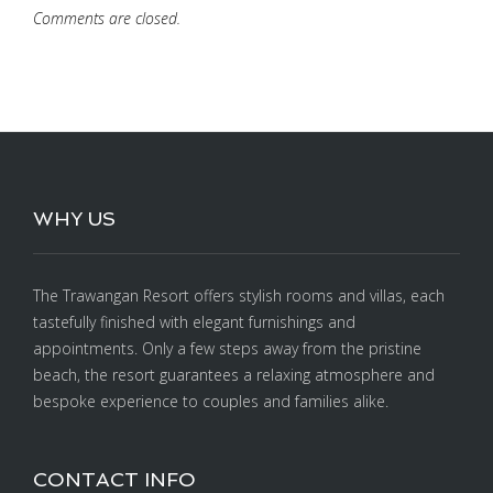
Comments are closed.
WHY US
The Trawangan Resort offers stylish rooms and villas, each
tastefully finished with elegant furnishings and
appointments. Only a few steps away from the pristine
beach, the resort guarantees a relaxing atmosphere and
bespoke experience to couples and families alike.
CONTACT INFO