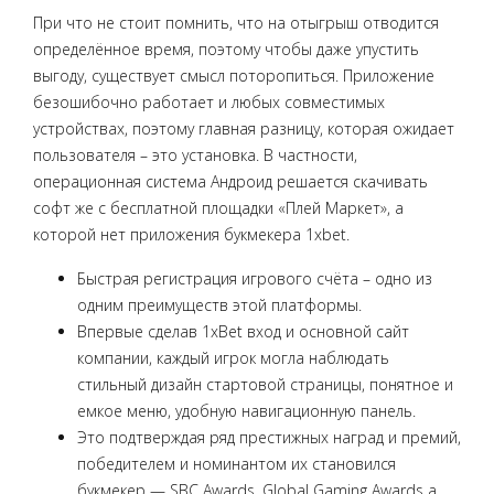
При что не стоит помнить, что на отыгрыш отводится
определённое время, поэтому чтобы даже упустить
выгоду, существует смысл поторопиться. Приложение
безошибочно работает и любых совместимых
устройствах, поэтому главная разницу, которая ожидает
пользователя – это установка. В частности,
операционная система Андроид решается скачивать
софт же с бесплатной площадки «Плей Маркет», а
которой нет приложения букмекера
1xbet
.
Быстрая регистрация игрового счёта – одно из
одним преимуществ этой платформы.
Впервые сделав 1xBet вход и основной сайт
компании, каждый игрок могла наблюдать
стильный дизайн стартовой страницы, понятное и
емкое меню, удобную навигационную панель.
Это подтверждая ряд престижных наград и премий,
победителем и номинантом их становился
букмекер — SBC Awards, Global Gaming Awards а