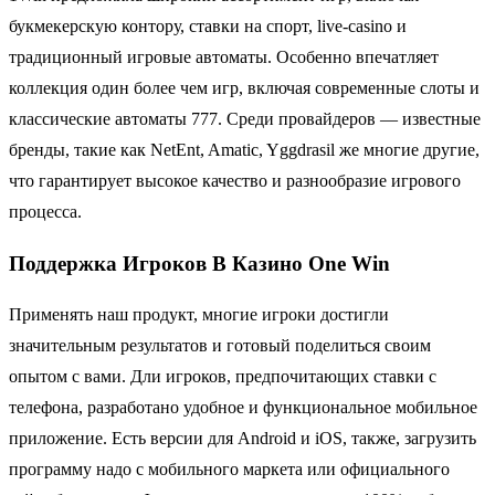
букмекерскую контору, ставки на спорт, live-casino и
традиционный игровые автоматы. Особенно впечатляет
коллекция один более чем игр, включая современные слоты и
классические автоматы 777. Среди провайдеров — известные
бренды, такие как NetEnt, Amatic, Yggdrasil же многие другие,
что гарантирует высокое качество и разнообразие игрового
процесса.
Поддержка Игроков В Казино One Win
Применять наш продукт, многие игроки достигли
значительным результатов и готовый поделиться своим
опытом с вами. Дли игроков, предпочитающих ставки с
телефона, разработано удобное и функциональное мобильное
приложение. Есть версии для Android и iOS, также, загрузить
программу надо с мобильного маркета или официального