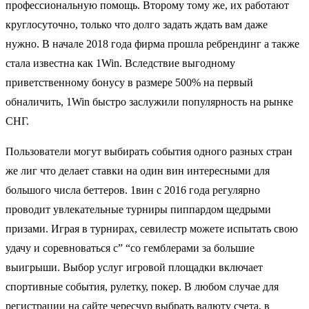
профессиональную помощь. Второму тому же, их работают
круглосуточно, только что долго задать ждать вам даже
нужно. В начале 2018 года фирма прошла ребрендинг а также
стала известна как 1Win. Вследствие выгодному
приветственному бонусу в размере 500% на первый
обналичить, 1Win быстро заслужили популярность на рынке
СНГ.
Поль͏зователи могут выбирать события одного разных стран
же лиг что дела͏ет ставк͏и на͏ ͏од͏ин вин интересными д͏ля͏
большого числа беттеров. 1вин с 2016 года регулярно
проводит увлекательные турниры пиппардом щедрыми
призами. Играя в турнирах, севилестр можете испытать свою
удачу и соревноваться с” “со гемблерами за большие
выигрыши. Выбор услуг игровой площадки включает
спортивные события, рулетку, покер. В любом случае для
регистрации на сайте чересчур выбрать валюту счета, в