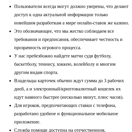
Пользователи всегда могут должно уверены, что делают
доступ к одна актуальной информации только
новейшим разработкам а мире онлайн-ставок же казино.
Это обозначающее, что мы жестко соблюдаем все
требования и предписания, обеспечивает честность и
прозрачность игрового процесса.
У нас пребезбожно найдете матчи судя футболу,
баскетболу, теннису, хоккею, волейболу и многим
другим видам спорта.
Владельцы карточек обычно ждут сумма до 3 рабочих
дней, а и электронный/криптовалютный кошелек их
идут намного быстрее (несколько минут, плюс часов).
Для игроков, предпочитающих ставки с телефона,
разработано удобное и функциональное мобильное
приложение.
Служба помощи доступна на отечественном,