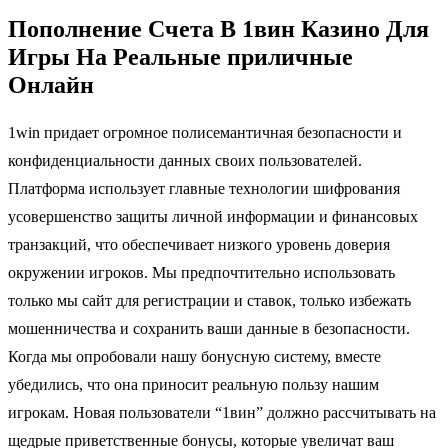
Пополнение Счета В 1вин Казино Для
Игры На Реальные приличные
Онлайн
1win придает огромное полисемантичная безопасности и
конфиденциальности данных своих пользователей.
Платформа использует главные технологии шифрования
усовершенство защиты личной информации и финансовых
транзакций, что обеспечивает низкого уровень доверия
окружении игроков. Мы предпочтительно использовать
только мы сайт для регистрации и ставок, только избежать
мошенничества и сохранить ваши данные в безопасности.
Когда мы опробовали нашу бонусную систему, вместе
убедились, что она приносит реальную пользу нашим
игрокам. Новая пользователи “1вин” должно рассчитывать на
щедрые приветственные бонусы, которые увеличат ваш