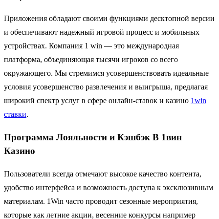
Приложения обладают своими функциями десктопной версии
и обеспечивают надежный игровой процесс и мобильных
устройствах. Компания 1 win — это международная
платформа, объединяющая тысячи игроков со всего
окружающего. Мы стремимся усовершенствовать идеальные
условия усовершенство развлечения и выигрыша, предлагая
широкий спектр услуг в сфере онлайн-ставок и казино
1win
ставки
.
Программа Лояльности и Кэшбэк В 1вин
Казино
Пользователи всегда отмечают высокое качество контента,
удобство интерфейса и возможность доступа к эксклюзивным
материалам. 1Win часто проводит сезонные мероприятия,
которые как летние акции, весенние конкурсы например