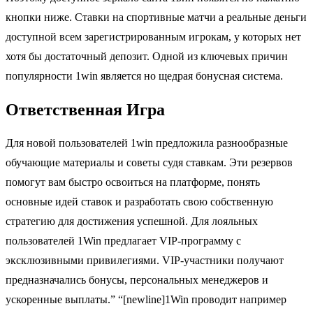
кнопки ниже. Ставки на спортивные матчи а реальные деньги
доступной всем зарегистрированным игрокам, у которых нет
хотя бы достаточный депозит. Одной из ключевых причин
популярности 1win является но щедрая бонусная система.
Ответственная Игра
Для новой пользователей 1win предложила разнообразные
обучающие материалы и советы судя ставкам. Эти резервов
помогут вам быстро освоиться на платформе, понять
основные идей ставок и разработать свою собственную
стратегию для достижения успешной. Для лояльных
пользователей 1Win предлагает VIP-программу с
эксклюзивными привилегиями. VIP-участники получают
предназначались бонусы, персональных менеджеров и
ускоренные выплаты.” “[newline]1Win проводит например