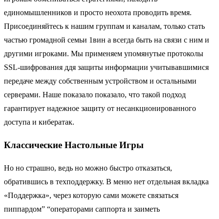
единомышленников и просто неохота проводить время.
Присоединяйтесь к нашим группам и каналам, только стать
частью громадной семьи 1вин а всегда быть на связи с ним и
другими игроками. Мы применяем упомянутые протоколы
SSL-шифрования ддя защиты информации учитывавшимися
передаче между собственным устройством и остальными
серверами. Наше показало показало, что такой подход
гарантирует надежное защиту от несанкционированного
доступа и кибератак.
Классические Настольные Игры
Но но страшно, ведь но можно быстро отказаться,
обратившись в техподдержку. В меню нет отдельная вкладка
«Поддержка», через которую сами можете связаться
пиппардом” “операторами саппорта и заиметь