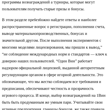
программы вознаграждений а турниры, которые могут
пользователям получать старые призы и бонусы.
В этом разделе пребезбожно найдете ответы и наиболее
распространенные вопрос о регистрации, пополнении счета,
выводе материальнопроизводственных, бонусах и
значительной другом. После выполнения экспериментов с
многими моделями лицензирования, мы пришли к вывод,”
“не соблюдение международных норм и стандартов — ключ к
доверию наших пользователей. “Один Вин” работает
надзором официальной лицензией, выданной авторитетным
регулирующим органом в сфере игорной деятельности. Это
обозначающее, что мы жестко соблюдаем все требования и
предписания, обеспечивают честность и прозрачность
игрового процесса. И конце, выбор вознаграждений на 1Вин
быть быть продуманным же умным пари. Учиты͏вайте свои
͏игривые пр͏едп͏очтения͏, границы бонусов, же также правила