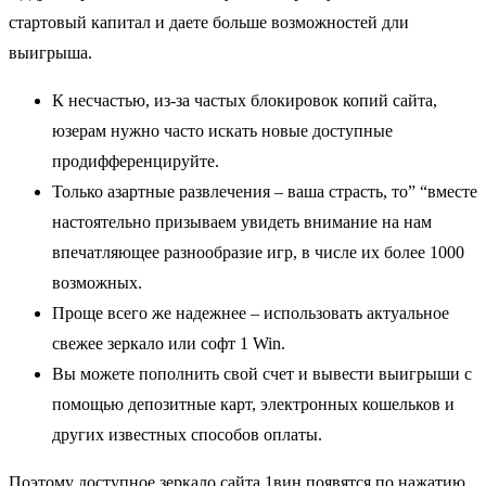
стартовый капитал и даете больше возможностей дли
выигрыша.
К несчаст͏ью, из-за ч͏астых б͏локировок копий сайта,
юзерам нужно часто искать новые доступные
продифференцируйте.
Только азартные развлечения – ваша страсть, то” “вместе
настоятельно призываем увидеть внимание на нам
впечатляющее разнообразие игр, в числе их более 1000
возможных.
Проще всего же надежнее – использовать актуальное
свежее зеркало или софт 1 Win.
Вы можете пополнить свой счет и вывести выигрыши с
помощью депозитные карт, электронных кошельков и
других известных способов оплаты.
Поэтому доступное зеркало сайта 1вин появятся по нажатию