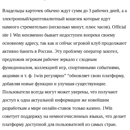
Владельцы карточек обычно ждут сумм до 3 рабочих дней, а а
электронный/криптовалютный кошелек которые идут
намного стремительно (несколько минут, плюс часов). Official
site 1 Win неизменно бывает недоступен вопреки своему
основному адресу, так как и сейчас игровой клуб продолжают
активно банить в России. Эту проблему оператор захотел,
предложив игрокам рабочее зеркало с сходным
функционалом, коллекцией игр, спортивными событиями,
акциями и т. ф. 1win регулярно” “обновляет свою платформу,
добавляя новые функции и улучшая существующие.
Пользователи всегда могут может уверены, что получают
доступ к одна актуальной информации же новейшим
разработкам а мире онлайн-ставок только казино. 1Win
советует поддержку на немногочисленных языках, что делает
платформу доступной для пользователей из самых стран.