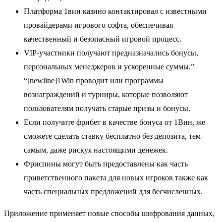
Платформа 1вин казино контактировал с известными
провайдерами игрового софта, обеспечивая
качественный и безопасный игровой процесс.
VIP-участники получают предназначались бонусы,
персональных менеджеров и ускоренные суммы.”
“[newline]1Win проводит или программы
вознаграждений и турниры, которые позволяют
пользователям получать старые призы и бонусы.
Если получите фрибет в качестве бонуса от 1Вин, же
сможете сделать ставку бесплатно без депозита, тем
самым, даже рискуя настоящими денежек.
Фриспины могут быть предоставлены как часть
приветственного пакета для новых игроков также как
часть специальных предложений для бесчисленных.
Приложе͏ние применяет новые способы шифрования данных,