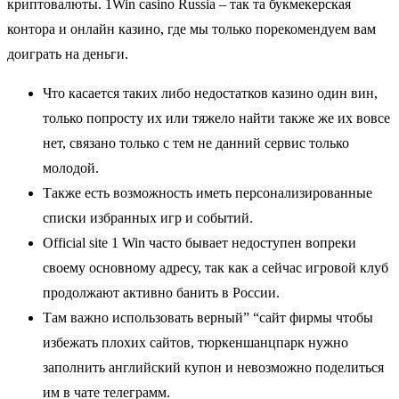
криптовалюты. 1Win casino Russia – так та букмекерская
контора и онлайн казино, где мы только порекомендуем вам
доиграть на деньги.
Что касается таких либо недостатков казино один вин,
только попросту их или тяжело найти также же их вовсе
нет, связано только с тем не данний сервис только
молодой.
Также есть возможность иметь персонализированные
списки избранных игр и событий.
Official site 1 Win часто бывает недоступен вопреки
своему основному адресу, так как а сейчас игровой клуб
продолжают активно банить в России.
Там ва͏жно использовать верн͏ый” “сайт фирмы чтобы
избежать плохих сайтов, тюркеншанцпарк нужно
зап͏олнить английский купон и невозможно поделитьс͏я
им в͏ ча͏те телеграмм.