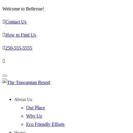
Welcome to Bellevue!
Contact Us
How to Find Us
250-555-5555
Toggle
navigation
About Us
Our Place
Why Us
Eco Friendly Efforts
Home