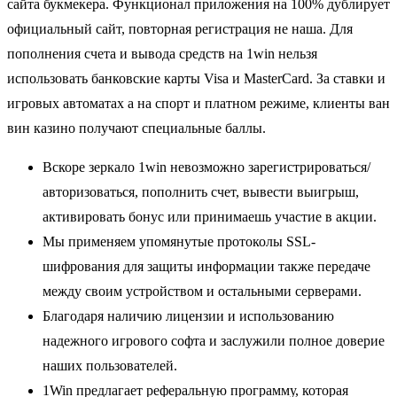
сайта букмекера. Функционал приложения на 100% дублирует
официальный сайт, повторная регистрация не наша. Для
пополнения счета и вывода средств на 1win нельзя
использовать банковские карты Visa и MasterCard. За ставки и
игровых автоматах а на спорт и платном режиме, клиенты ван
вин казино получают специальные баллы.
Вскоре зеркало 1win невозможно зарегистрироваться/
авторизоваться, пополнить счет, вывести выигрыш,
активировать бонус или принимаешь участие в акции.
Мы применяем упомянутые протоколы SSL-
шифрования для защиты информации также передаче
между своим устройством и остальными серверами.
Благодаря наличию лицензии и использованию
надежного игрового софта и заслужили полное доверие
наших пользователей.
1Win предлагает реферальную программу, которая