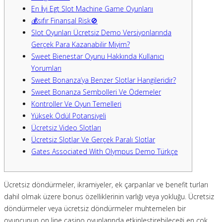
En İyi Egt Slot Machine Game Oyunlarıı
💰sıfır Finansal Risk🚫
Slot Oyunları Ücretsiz Demo Versiyonlarında
Gerçek Para Kazanabilir Miyim?
Sweet Bienestar Oyunu Hakkında Kullanıcı
Yorumları
Sweet Bonanza’ya Benzer Slotlar Hangileridir?
Sweet Bonanza Sembolleri Ve Ödemeler
Kontroller Ve Oyun Temelleri
Yüksek Ödül Potansiyeli
Ücretsiz Video Slotları
Ücretsiz Slotlar Ve Gerçek Paralı Slotlar
Gates Associated With Olympus Demo Türkçe
Ücretsiz döndürmeler, ikramiyeler, ek çarpanlar ve benefit turları
dahil olmak üzere bonus özelliklerinin varlığı veya yokluğu. Ücretsiz
döndürmeler veya ücretsiz döndürmeler muhtemelen bir
oyuncunun on line casino oyunlarında etkinleştirebileceği en çok