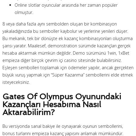
Online slotlar oyuncular arasında her zaman popüler
olmuştur.
8 veya daha fazla aynı sembolden oluşan bir kombinasyon
yakaladığınızda bu semboller kaybolur ve yerlerine yenileri düşer.
Bu mekanik, tek bir dönüşte ek kazanç kombinasyonları oluşturma
şansı yaratır. Maalesef, demonstration sürümde kazançları gerçek
hesaba aktarmak mümkün değildir. Demo sürümünü 1win, 1xBet
empieza diğer birçok çevrim içi casino sitesinde bulabilirsiniz.
Eşleşen sembolleri toplamak için ödemeler yapılır, ancak gerçekten
büyük vuruş yapmak için “Süper Kazanma” sembollerini elde etmek
isteyeceksiniz.
Gates Of Olympus Oyunundaki
Kazançları Hesabıma Nasıl
Aktarabilirim?
Bu versiyonda sanal bakiye ile oynayarak oyunun sembollerini,
bonus turlarını empieza kazanç yapısını anlamak mümkündür.