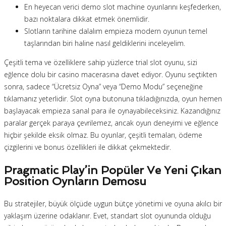
En heyecan verici demo slot machine oyunlarını keşfederken,
bazı noktalara dikkat etmek önemlidir.
Slotların tarihine dalalım empieza modern oyunun temel
taşlarından biri haline nasıl geldiklerini inceleyelim.
Çeşitli tema ve özelliklere sahip yüzlerce trial slot oyunu, sizi
eğlence dolu bir casino macerasına davet ediyor. Oyunu seçtikten
sonra, sadece “Ücretsiz Oyna” veya “Demo Modu” seçeneğine
tıklamanız yeterlidir. Slot oyna butonuna tıkladığınızda, oyun hemen
başlayacak empieza sanal para ile oynayabileceksiniz. Kazandığınız
paralar gerçek paraya çevrilemez, ancak oyun deneyimi ve eğlence
hiçbir şekilde eksik olmaz. Bu oyunlar, çeşitli temaları, ödeme
çizgilerini ve bonus özellikleri ile dikkat çekmektedir.
Pragmatic Play’in Popüler Ve Yeni Çıkan
Position Oynların Demosu
Bu stratejiler, büyük ölçüde uygun bütçe yönetimi ve oyuna akılcı bir
yaklaşım üzerine odaklanır. Evet, standart slot oyununda olduğu