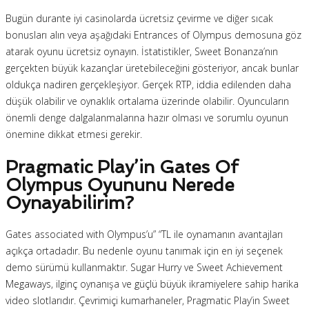
Bugün durante iyi casinolarda ücretsiz çevirme ve diğer sıcak
bonusları alın veya aşağıdaki Entrances of Olympus demosuna göz
atarak oyunu ücretsiz oynayın. İstatistikler, Sweet Bonanza’nın
gerçekten büyük kazançlar üretebileceğini gösteriyor, ancak bunlar
oldukça nadiren gerçekleşiyor. Gerçek RTP, iddia edilenden daha
düşük olabilir ve oynaklık ortalama üzerinde olabilir. Oyuncuların
önemli denge dalgalanmalarına hazır olması ve sorumlu oyunun
önemine dikkat etmesi gerekir.
Pragmatic Play’in Gates Of
Olympus Oyununu Nerede
Oynayabilirim?
Gates associated with Olympus’u” “TL ile oynamanın avantajları
açıkça ortadadır. Bu nedenle oyunu tanımak için en iyi seçenek
demo sürümü kullanmaktır. Sugar Hurry ve Sweet Achievement
Megaways, ilginç oynanışa ve güçlü büyük ikramiyelere sahip harika
video slotlarıdır. Çevrimiçi kumarhaneler, Pragmatic Play’in Sweet