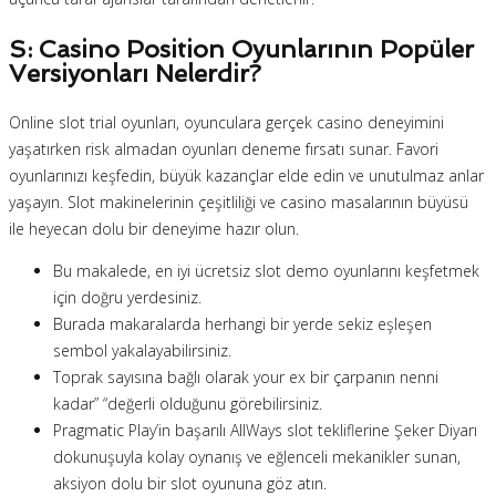
S: Casino Position Oyunlarının Popüler
Versiyonları Nelerdir?
Online slot trial oyunları, oyunculara gerçek casino deneyimini
yaşatırken risk almadan oyunları deneme fırsatı sunar. Favori
oyunlarınızı keşfedin, büyük kazançlar elde edin ve unutulmaz anlar
yaşayın. Slot makinelerinin çeşitliliği ve casino masalarının büyüsü
ile heyecan dolu bir deneyime hazır olun.
Bu makalede, en iyi ücretsiz slot demo oyunlarını keşfetmek
için doğru yerdesiniz.
Burada makaralarda herhangi bir yerde sekiz eşleşen
sembol yakalayabilirsiniz.
Toprak sayısına bağlı olarak your ex bir çarpanın nenni
kadar” “değerli olduğunu görebilirsiniz.
Pragmatic Play’in başarılı AllWays slot tekliflerine Şeker Diyarı
dokunuşuyla kolay oynanış ve eğlenceli mekanikler sunan,
aksiyon dolu bir slot oyununa göz atın.