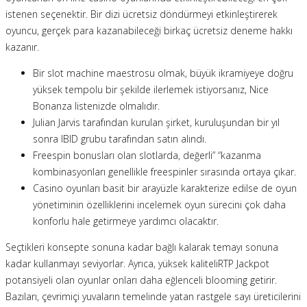
istenen seçenektir. Bir dizi ücretsiz döndürmeyi etkinleştirerek
oyuncu, gerçek para kazanabileceği birkaç ücretsiz deneme hakkı
kazanır.
Bir slot machine maestrosu olmak, büyük ikramiyeye doğru
yüksek tempolu bir şekilde ilerlemek istiyorsanız, Nice
Bonanza listenizde olmalıdır.
Julian Jarvis tarafından kurulan şirket, kuruluşundan bir yıl
sonra IBID grubu tarafından satın alındı.
Freespin bonusları olan slotlarda, değerli” “kazanma
kombinasyonları genellikle freespinler sırasında ortaya çıkar.
Casino oyunları basit bir arayüzle karakterize edilse de oyun
yönetiminin özelliklerini incelemek oyun sürecini çok daha
konforlu hale getirmeye yardımcı olacaktır.
Seçtikleri konsepte sonuna kadar bağlı kalarak temayı sonuna
kadar kullanmayı seviyorlar. Ayrıca, yüksek kaliteliRTP Jackpot
potansiyeli olan oyunlar onları daha eğlenceli blooming getirir.
Bazıları, çevrimiçi yuvaların temelinde yatan rastgele sayı üreticilerini