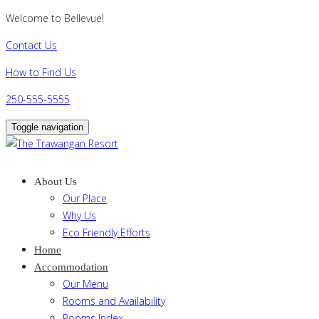
Welcome to Bellevue!
Contact Us
How to Find Us
250-555-5555
Toggle navigation
About Us
Our Place
Why Us
Eco Friendly Efforts
Home
Accommodation
Our Menu
Rooms and Availability
Rooms Index