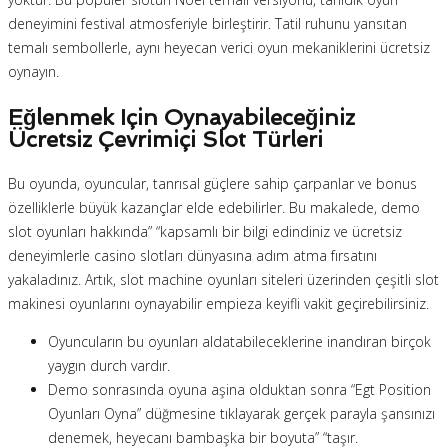
deneyimini festival atmosferiyle birleştirir. Tatil ruhunu yansıtan
temalı sembollerle, aynı heyecan verici oyun mekaniklerini ücretsiz
oynayın.
Eğlenmek Için Oynayabileceğiniz
Ücretsiz Çevrimiçi Slot Türleri
Bu oyunda, oyuncular, tanrısal güçlere sahip çarpanlar ve bonus
özelliklerle büyük kazançlar elde edebilirler. Bu makalede, demo
slot oyunları hakkında” “kapsamlı bir bilgi edindiniz ve ücretsiz
deneyimlerle casino slotları dünyasına adım atma fırsatını
yakaladınız. Artık, slot machine oyunları siteleri üzerinden çeşitli slot
makinesi oyunlarını oynayabilir empieza keyifli vakit geçirebilirsiniz.
Oyuncuların bu oyunları aldatabileceklerine inandıran birçok
yaygın durch vardır.
Demo sonrasında oyuna aşina olduktan sonra “Egt Position
Oyunları Oyna” düğmesine tıklayarak gerçek parayla şansınızı
denemek, heyecanı bambaşka bir boyuta” “taşır.