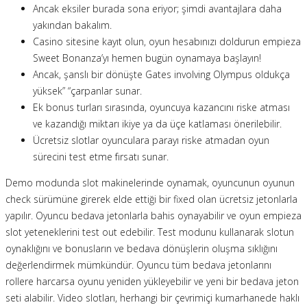
Ancak eksiler burada sona eriyor; şimdi avantajlara daha
yakından bakalım.
Casino sitesine kayıt olun, oyun hesabınızı doldurun empieza
Sweet Bonanza’yı hemen bugün oynamaya başlayın!
Ancak, şanslı bir dönüşte Gates involving Olympus oldukça
yüksek” “çarpanlar sunar.
Ek bonus turları sırasında, oyuncuya kazancını riske atması
ve kazandığı miktarı ikiye ya da üçe katlaması önerilebilir.
Ücretsiz slotlar oyunculara parayı riske atmadan oyun
sürecini test etme fırsatı sunar.
Demo modunda slot makinelerinde oynamak, oyuncunun oyunun
check sürümüne girerek elde ettiği bir fixed olan ücretsiz jetonlarla
yapılır. Oyuncu bedava jetonlarla bahis oynayabilir ve oyun empieza
slot yeteneklerini test out edebilir. Test modunu kullanarak slotun
oynaklığını ve bonusların ve bedava dönüşlerin oluşma sıklığını
değerlendirmek mümkündür. Oyuncu tüm bedava jetonlarını
rollere harcarsa oyunu yeniden yükleyebilir ve yeni bir bedava jeton
seti alabilir. Video slotları, herhangi bir çevrimiçi kumarhanede haklı