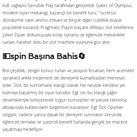
kült sağlayıcı Sensible Play tarafından geliştirildi. Gates of Olympus,
modern oyun mekaniği, kazançlı bir benefit turu,” “ücretsiz
döndürme satın animo imkanı ve birçok diğer özellikle büyük
popülerlik kazandı. Pragmatic Play’in başarılı AllWays slot tekliflerine
Şeker Diyarı dokunuşuyla kolay oynanış ve eğlenceli mekanikler
sunan, hareket dolu bir slot machine oyununa göz atın.
💵spin Başına Bahis🔄
Bol çeşitlilik, zengin bonus turları ve jackpot fırsatları, hem acemileri
sprained ankle treatment de deneyimli kumarbazları memnun
eder. Slot, bir kumarhane klasiği olarak her nesilde kendine yer
bulmayı başarmış bir oyun türüdür. Egt ise, bu klasiği çağın
dinamikleriyle birleştirerek özgün konseptler ve yüksek teknoloji
altyapısıyla kullanıcıların beğenisini kazanıyor. Egt Slot Oyunları
sloganı, sadece şansa dayalı bir deneyim sunmanın ötesinde,
eğlenceli temalar ve sürprizli benefit turlarıyla gerçek bir macera
yaşatmayı hedefliyor.