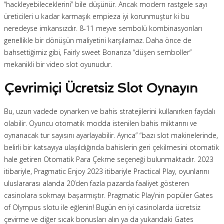
“hackleyebileceklerini” bile düşünür. Ancak modern rastgele sayı
üreticileri u kadar karmaşık empieza iyi korunmuştur ki bu
neredeyse imkansızdır. 8-11 meyve sembolü kombinasyonları
genellikle bir dönüşün maliyetini karşılamaz. Daha önce de
bahsettiğimiz gibi, Fairly sweet Bonanza “düşen semboller”
mekanikli bir video slot oyunudur.
Çevrimiçi Ücretsiz Slot Oynayın
Bu, uzun vadede oynarken ve bahis stratejilerini kullanırken faydalı
olabilir. Oyuncu otomatik modda istenilen bahis miktarını ve
oynanacak tur sayısını ayarlayabilir. Ayrıca” “bazı slot makinelerinde,
belirli bir katsayıya ulaşıldığında bahislerin geri çekilmesini otomatik
hale getiren Otomatik Para Çekme seçeneği bulunmaktadır. 2023
itibariyle, Pragmatic Enjoy 2023 itibariyle Practical Play, oyunlarını
uluslararası alanda 20’den fazla pazarda faaliyet gösteren
casinolara sokmayı başarmıştır. Pragmatic Play’nin popüler Gates
of Olympus slotu ile eğlenin! Bugün en iyi casinolarda ücretsiz
çevirme ve diğer sıcak bonusları alın ya da yukarıdaki Gates