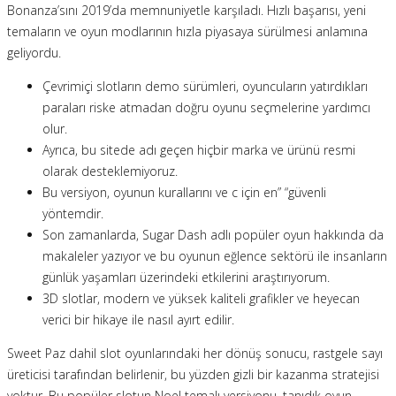
Bonanza’sını 2019’da memnuniyetle karşıladı. Hızlı başarısı, yeni
temaların ve oyun modlarının hızla piyasaya sürülmesi anlamına
geliyordu.
Çevrimiçi slotların demo sürümleri, oyuncuların yatırdıkları
paraları riske atmadan doğru oyunu seçmelerine yardımcı
olur.
Ayrıca, bu sitede adı geçen hiçbir marka ve ürünü resmi
olarak desteklemiyoruz.
Bu versiyon, oyunun kurallarını ve c için en” “güvenli
yöntemdir.
Son zamanlarda, Sugar Dash adlı popüler oyun hakkında da
makaleler yazıyor ve bu oyunun eğlence sektörü ile insanların
günlük yaşamları üzerindeki etkilerini araştırıyorum.
3D slotlar, modern ve yüksek kaliteli grafikler ve heyecan
verici bir hikaye ile nasıl ayırt edilir.
Sweet Paz dahil slot oyunlarındaki her dönüş sonucu, rastgele sayı
üreticisi tarafından belirlenir, bu yüzden gizli bir kazanma stratejisi
yoktur. Bu popüler slotun Noel temalı versiyonu, tanıdık oyun