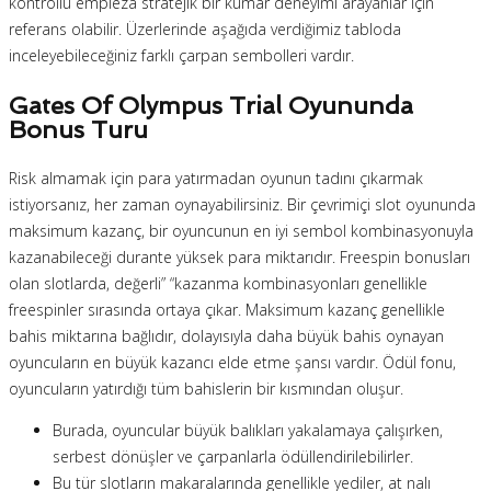
kontrollü empieza stratejik bir kumar deneyimi arayanlar için
referans olabilir. Üzerlerinde aşağıda verdiğimiz tabloda
inceleyebileceğiniz farklı çarpan sembolleri vardır.
Gates Of Olympus Trial Oyununda
Bonus Turu
Risk almamak için para yatırmadan oyunun tadını çıkarmak
istiyorsanız, her zaman oynayabilirsiniz. Bir çevrimiçi slot oyununda
maksimum kazanç, bir oyuncunun en iyi sembol kombinasyonuyla
kazanabileceği durante yüksek para miktarıdır. Freespin bonusları
olan slotlarda, değerli” “kazanma kombinasyonları genellikle
freespinler sırasında ortaya çıkar. Maksimum kazanç genellikle
bahis miktarına bağlıdır, dolayısıyla daha büyük bahis oynayan
oyuncuların en büyük kazancı elde etme şansı vardır. Ödül fonu,
oyuncuların yatırdığı tüm bahislerin bir kısmından oluşur.
Burada, oyuncular büyük balıkları yakalamaya çalışırken,
serbest dönüşler ve çarpanlarla ödüllendirilebilirler.
Bu tür slotların makaralarında genellikle yediler, at nalı