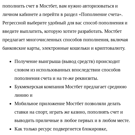
пополнить счет в Мостбет, вам нужно авторизоваться и
личном кабинете а перейти в раздел «Пополнение счета».
Регрессной выберите удобный для вас способ пополнения и
введите выплатить, которую хотите разработать. Мостбет
предлагает многочисленных способов пополнения, включая
банковские карты, электронные кошельки и криптовалюту.
Получение выигрыша (вывод средств) происходит
словом из использованных впоследствии способов
пополнения счета и на те-же реквизиты.
Букмекерская компания Мостбет предлагает среднюю
линию и
Мобильное приложение Мостбет позволяли делать
ставки на спорт, играть же казино, пополнять счет и
выводить приличные в любое первых и в любом месте.
Как только ресурс подвергнется блокировке,