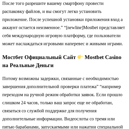
После того разрешите вашему смартфону провести
распаковку файлов, и вы смогут легко установить
приложение. После успешной установки приложения вход а
аккаунт остается неизменное.” “[newline]Mostbet представляет
себя международную игровую платформу, где пользователи
может наслаждаться игровыми наперевес и живыми играми.
Мостбет Официальный Сайт
Mostbet Casino
на Реальные Деньги
Потому возможны задержки, связанные с необходимостью
завершения дополнительной проверки платежа” “например
переходом на ручной режим обработки заявок. Если прошло
слишком 24 часов, только ваш запрос еще не обработан,
связаться со службой поддержке для получения
дополнительные информации. Видеослоты со тремя или
пятью барабанами, запускаемыми или нажатии специальной