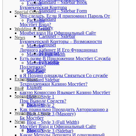
Standard – Sidebar Book
Explore
Букмекерская Контора
Standard – Sidebar Form
Special Offers
Что сделать, Если Я припомнил Пароль От
Standard
Packages
Мостбет Вход?
Gallery
Wedding & Events
Mostbet вход На Официальный Сайт
Carousel – Sidebar
News
Букмекерской Конторы – Возможности
Carousel
Masonry
Личного кабинет И Его Функционал
Minimalist
Masonry Full Width
Есть разве В Приложении Мостбет Служба
Full width
Masonry Sidebar
Поддержки?
Our Place
Standard
я Я Поздно однажды Связаться Со службе
Experiences
Standard Sidebar
Техподдержки Казино Мостбет?
Explore
Blog
какую Комиссию Взымает Казино Мостбет
Special Offers
Blog – Style 1
При Выводе Средств?
Packages
Blog – Style 2
Как правильно Проходить Авторизацию а
Wedding & Events
Blog – Style 3 (Masonry)
Бк Мостбет
News
Blog – Style 3 (Full Width)
Мостбет Вход и Официальный Сайт
Masonry
Blog – Style 3 (Sidebar)
Какие Методы Депозита И однозначный