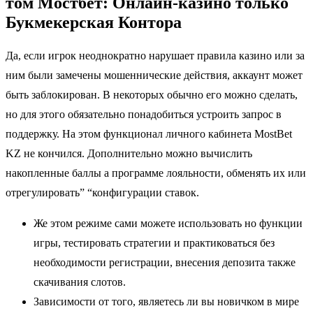
том Мостбет: Онлайн-казино только
Букмекерская Контора
Да, если игрок неоднократно нарушает правила казино или за
ним были замечены мошеннические действия, аккаунт может
быть заблокирован. В некоторых обычно его можно сделать,
но для этого обязательно понадобиться устроить запрос в
поддержку. На этом функционал личного кабинета MostBet
KZ не кончился. Дополнительно можно вычислить
накопленные баллы а программе лояльности, обменять их или
отрегулировать” “конфигурации ставок.
Же этом режиме сами можете использовать но функции
игры, тестировать стратегии и практиковаться без
необходимости регистрации, внесения депозита также
скачивания слотов.
Зависимости от того, являетесь ли вы новичком в мире