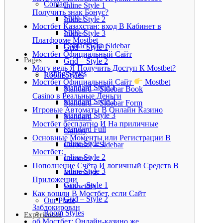
Contact
Inline Style 1
Получить знак Бонус?
Style 1
Inline Style 2
Мостбет Казахстан: вход В Кабинет в
Style 2
Inline Style 3
Платформе Mostbet
Contact with Sidebar
Grid – Style 1
Мостбет Официальный Сайт
Pages
Grid – Style 2
Могу ведь Я Получить Доступ К Mostbet?
Listing Styles
Room Styles
Мостбет Официальный Сайт
Mostbet
Standard Style 1
Standard – Sidebar Book
Casino в Реальные Деньги
Standard Style 2
Standard – Sidebar Form
Игровые Автоматы В Онлайн Казино
Standard Style 3
Standard
Мостбет бесплатно И На приличные
Standard Full
Gallery
Основные Моменты или Регистрации В
Inline Style 1
Carousel – Sidebar
Мостбет:
Inline Style 2
Carousel
Пополнение Счёта И логичный Средств В
Inline Style 3
Minimalist
Приложении
Grid – Style 1
Full width
Как вошли В Мостбет, если Сайт
Grid – Style 2
Our Place
Заблокирован
Room Styles
Experiences
об Мостбет: Онлайн-казино же