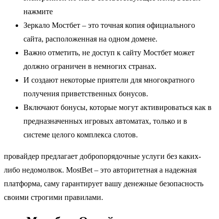
нажмите
Зеркало Мостбет – это точная копия официального
сайта, расположенная на одном домене.
Важно отметить, не доступ к сайту Мостбет может
должно ограничен в немногих странах.
И создают некоторые приятели для многократного
получения приветственных бонусов.
Включают бонусы, которые могут активироваться как в
предназначенных игровых автоматах, только и в
системе целого комплекса слотов.
провайдер предлагает добропорядочные услуги без каких-
либо недомолвок. MostBet – это авторитетная а надежная
платформа, саму гарантирует вашу денежные безопасность
своими строгими правилами.