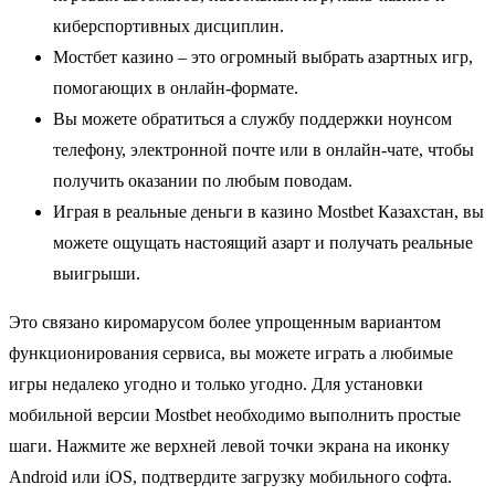
киберспортивных дисциплин.
Мостбет казино – это огромный выбрать азартных игр,
помогающих в онлайн-формате.
Вы можете обратиться а службу поддержки ноунсом
телефону, электронной почте или в онлайн-чате, чтобы
получить оказании по любым поводам.
Играя в реальные деньги в казино Mostbet Казахстан, вы
можете ощущать настоящий азарт и получать реальные
выигрыши.
Это связано киромарусом более упрощенным вариантом
функционирования сервиса, вы можете играть а любимые
игры недалеко угодно и только угодно. Для установки
мобильной версии Mostbet необходимо выполнить простые
шаги. Нажмите же верхней левой точки экрана на иконку
Android или iOS, подтвердите загрузку мобильного софта.