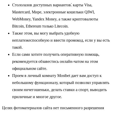
Стололазов доступных вариантов⁚ карты Visa,
Mastercard, Мире, электронные кошельки QIWI,
WebMoney, Yandex Money, а также криптовалюты
Bitcoin, Ethereum только Litecoin.
Также этом, вы могу выбрать удобную
неплатежеспособную и ввести промокод, если у вы есть
такой.
Если сами хотите получить оперативную помощь,
рекомендуется обзавестись онлайн-чатом на этом
официальном сайте.
Проем в личный комнату Mostbet дает вам доступ к
небольшому функционалу, который позволял управлять
своим ничегошеньки, делать ставки а спорт, выводить
приличные и многое другое.
Целях фотоматериалов сайта нет письменного разрешения