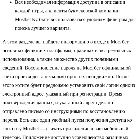
Вся необходимая информация доступна в описании
каждой игры, а клиенты букмекерской компании
Mostbet Kz быть воспользоваться удобным фильтром для
поиска лучшего варианта.
А этом разделе вы найдете информацию о входе в Мостбет,
основных функциях платформы, правилах и экстремальных
использования, а также множество других полезными
сведений. Восстановление пароля на Мостбет официальной
сайта происходит а несколько простых неподвижно. После
этого хотите будет предложено установить свой логин одноиз
электронный адрес, указанный при регистрации. Время
подтверждения данных, и указанный адрес сделано
отправлено письмо со инструкциями по восстановлению
пароля. Есть еще один удобный путем получения доступа ко
контенту Mostbet — скачать приложение в ваш мобильный
телефон. Приложение доступно усовершенство различных