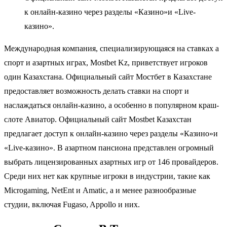
к онлайн-казино через разделы «Казино»и «Live-
казино».
Международная компания, специализирующаяся на ставках а
спорт и азартных играх, Mostbet Kz, приветствует игроков
один Казахстана. Официальный сайт Мостбет в Казахстане
предоставляет возможность делать ставки на спорт и
наслаждаться онлайн-казино, а особенно в популярном краш-
слоте Авиатор. Официальный сайт Mostbet Казахстан
предлагает доступ к онлайн-казино через разделы «Казино»и
«Live-казино». В азартном пансиона представлен огромный
выбрать лицензированных азартных игр от 146 провайдеров.
Среди них нет как крупные игроки в индустрии, такие как
Microgaming, NetEnt и Amatic, а и менее разнообразные
студии, включая Fugaso, Appollo и них.