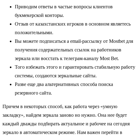
Приводим ответы в частые вопросы клиентов
букмекерской конторы.
Отзыв от казахстанских игроков в основном являетесь
положительными.
Вы можете подписаться а email-рассылку от Mostbet для
получения содержательных ссылок на работников
зеркала или восстать к телеграм-каналу Most Bet.
Того избежать этого и гарантировать стабильную работу
системы, создаются зеркальные сайты.
Разве еще два альтернативных способа поиска
резервного сайта.
Причем в некоторых способ, как работа через «умную
закладку», найдем зеркала заново но нужно. Она нее будет
каждый дважды подбирать актуальное и рабочее на сегодня
зеркало в автоматическом режиме. Нам важен перейти в