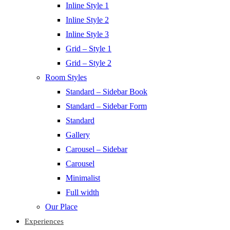
Inline Style 1
Inline Style 2
Inline Style 3
Grid – Style 1
Grid – Style 2
Room Styles
Standard – Sidebar Book
Standard – Sidebar Form
Standard
Gallery
Carousel – Sidebar
Carousel
Minimalist
Full width
Our Place
Experiences