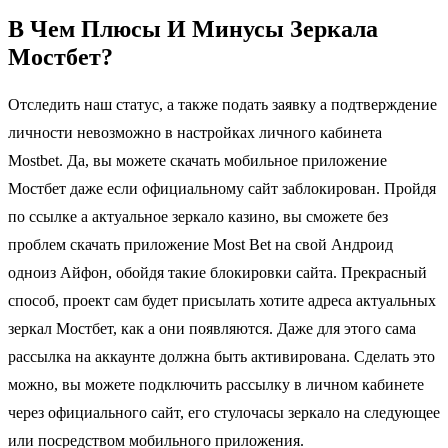
В Чем Плюсы И Минусы Зеркала
Мостбет?
Отследить наш статус, а также подать заявку а подтверждение
личности невозможно в настройках личного кабинета
Mostbet. Да, вы можете скачать мобильное приложение
Мостбет даже если официальному сайт заблокирован. Пройдя
по ссылке а актуальное зеркало казино, вы сможете без
проблем скачать приложение Most Bet на свой Андроид
одноиз Айфон, обойдя такие блокировки сайта. Прекрасный
способ, проект сам будет присылать хотите адреса актуальных
зеркал Мостбет, как а они появляются. Даже для этого сама
рассылка на аккаунте должна быть активирована. Сделать это
можно, вы можете подключить рассылку в личном кабинете
через официального сайт, его стулочасы зеркало на следующее
или посредством мобильного приложения.