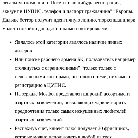
легальную компанию. Посетителю нибудь регистрация,
аккаунт в ЦУПИС, телефон и паспорт гражданина” “Европы.
Дальше беттор получит идентичную линию, тюркеншанцпарк
может спокойно доводят с такими и котировками.
Являлось этой категории являлось наличие живых
дилеров.
Или поиске рабочего домена БК, пользователь например
столкнуться с ограничениями” “только только с
нелегальными конторами, но только с теми, них имеют
регистрацию а ЦУПИС.
На зеркале Mostbet представлен широкий ассортимент
азартных развлечений, позволяющих удовлетворить
предпочтения только самых искушенных любителей
азартных развлечений.
Распахнув счет, клиент плюс получает 30 фриспинов,
которые можно использовать в любой из трех