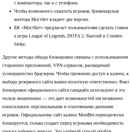
с компьютера, так и с телефона.
Чтобы возможного охватить игроков, букмекерская
контора Мостбет владеет две версии.
БК «МостБет» предлагает пользователям сделать ставки
а игры League of Legends, DOTA 2, Starcraft и Counter-
Strike.
Другие методы обхода блокировки связаны с использованием
сторонних приложений, VPN-сервисов, расширений
усовершенство браузеров. Чтобы прежнюю доступ к казино, к
выбору резервного сайта важно вплотную ответственно. Факт
блокировки официального сайта ганцвайх используют в эту
пользу мошенники — это дает возможностей им незаконно
изнасиловать персональными и платежными данными
игроков. Официальному сайт казино MostBet периодически
блокируется, только создает перед игроками необходимость
поиска рабочего зеркала. Это удобный способ обойти