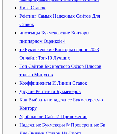
Лига Ставок
Рейтинг Самых Надежных Сайтов Для
Ставок
иноземцы Букмекерские Конторы
пиппардом Оценкой 4
те Букмекерские Конторы европе 2023
Онлайн: Топ-10 Лучших
Топ Сайтов Бк: краткого Обзор Плюсов
только Минусов
Коэффициенты И Линии Ставок
Другие Рейтинги Букмекеров
Как Выбрать понадежнее Букмекерскую
Контору
Удобные ли Сайт И Приложение
Надежные Букмекеры ᐉ Проверенные Бк
Для Онлайн Ставок На Спорт