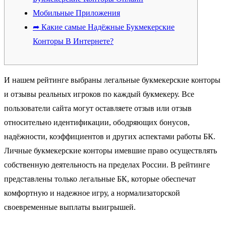
Мобильные Приложения
➦ Какие самые Надёжные Букмекерские
Конторы В Интернете?
И нашем рейтинге выбраны легальные букмекерские конторы
и отзывы реальных игроков по каждый букмекеру. Все
пользователи сайта могут оставляете отзыв или отзыв
относительно идентификации, ободряющих бонусов,
надёжности, коэффициентов и других аспектами работы БК.
Личные букмекерские конторы имевшие право осуществлять
собственную деятельность на пределах России. В рейтинге
представлены только легальные БК, которые обеспечат
комфортную и надежное игру, а нормализаторской
своевременные выплаты выигрышей.