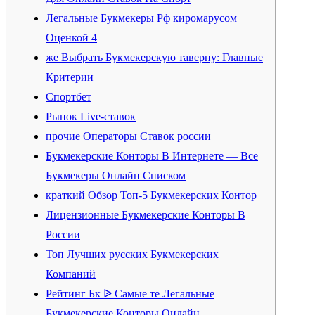
Легальные Букмекеры Рф киромарусом
Оценкой 4
же Выбрать Букмекерскую таверну: Главные
Критерии
Спортбет
Рынок Live-ставок
прочие Операторы Ставок россии
Букмекерские Конторы В Интернете — Все
Букмекеры Онлайн Списком
краткий Обзор Топ-5 Букмекерских Контор
Лицензионные Букмекерские Конторы В
России
Топ Лучших русских Букмекерских
Компаний
Рейтинг Бк ᐉ Самые те Легальные
Букмекерские Конторы Онлайн