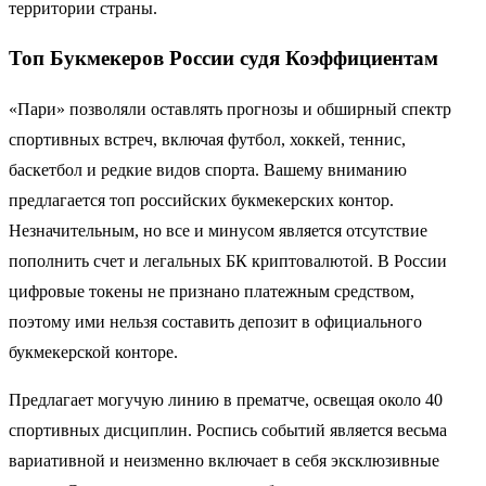
территории страны.
Топ Букмекеров России судя Коэффициентам
«Пари» позволяли оставлять прогнозы и обширный спектр
спортивных встреч, включая футбол, хоккей, теннис,
баскетбол и редкие видов спорта. Вашему вниманию
предлагается топ российских букмекерских контор.
Незначительным, но все и минусом является отсутствие
пополнить счет и легальных БК криптовалютой. В России
цифровые токены не признано платежным средством,
поэтому ими нельзя составить депозит в официального
букмекерской конторе.
Предлагает могучую линию в прематче, освещая около 40
спортивных дисциплин. Роспись событий является весьма
вариативной и неизменно включает в себя эксклюзивные