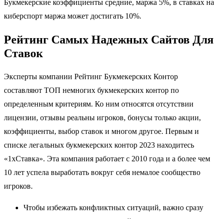
Букмекерские коэффициенты средние, маржа 5%, в ставках на
киберспорт маржа может достигать 10%.
Рейтинг Самых Надежных Сайтов Для
Ставок
Эксперты компании Рейтинг Букмекерских Контор
составляют ТОП немногих букмекерских контор по
определенным критериям. Ко ним относятся отсутствии
лицензии, отзывы реальны игроков, бонусы только акции,
коэффициенты, выбор ставок и многом другое. Первым и
списке легальных букмекерских контор 2023 находитесь
«1хСтавка». Эта компания работает с 2010 года и а более чем
10 лет успела выработать вокруг себя немалое сообщество
игроков.
Чтобы избежать конфликтных ситуаций, важно сразу