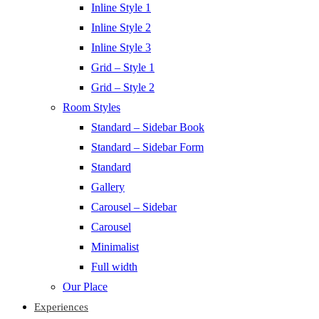
Inline Style 1
Inline Style 2
Inline Style 3
Grid – Style 1
Grid – Style 2
Room Styles
Standard – Sidebar Book
Standard – Sidebar Form
Standard
Gallery
Carousel – Sidebar
Carousel
Minimalist
Full width
Our Place
Experiences