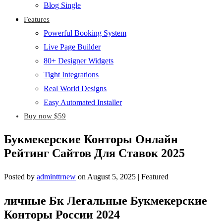
Blog Single
Features
Powerful Booking System
Live Page Builder
80+ Designer Widgets
Tight Integrations
Real World Designs
Easy Automated Installer
Buy now $59
Букмекерские Конторы Онлайн
Рейтинг Сайтов Для Ставок 2025
Posted by
adminttrnew
on
August 5, 2025
| Featured
личные Бк Легальные Букмекерские
Конторы России 2024