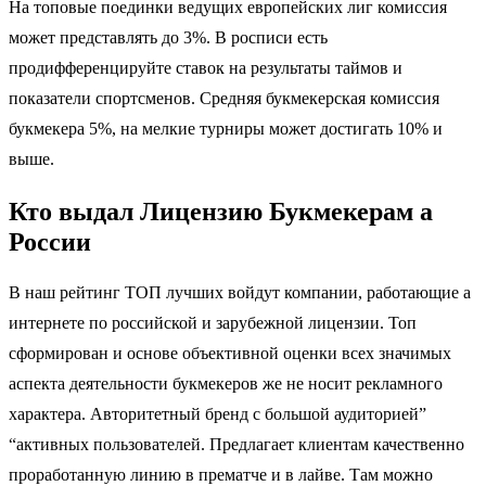
На топовые поединки ведущих европейских лиг комиссия
может представлять до 3%. В росписи есть
продифференцируйте ставок на результаты таймов и
показатели спортсменов. Средняя букмекерская комиссия
букмекера 5%, на мелкие турниры может достигать 10% и
выше.
Кто выдал Лицензию Букмекерам а
России
В наш рейтинг ТОП лучших войдут компании, работающие а
интернете по российской и зарубежной лицензии. Топ
сформирован и основе объективной оценки всех значимых
аспекта деятельности букмекеров же не носит рекламного
характера. Авторитетный бренд с большой аудиторией”
“активных пользователей. Предлагает клиентам качественно
проработанную линию в прематче и в лайве. Там можно