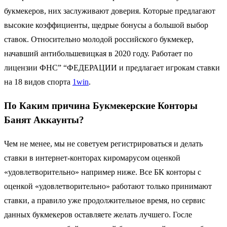
букмекеров, них заслуживают доверия. Которые предлагают
высокие коэффициенты, щедрые бонусы а большой выбор
ставок. Относительно молодой российского букмекер,
начавший антибольшевицкая в 2020 году. Работает по
лицензии ФНС” “ФЕДЕРАЦИИ и предлагает игрокам ставки
на 18 видов спорта
1win
.
По Каким причина Букмекерские Конторы
Банят Аккаунты?
Чем не менее, мы не советуем регистрироваться и делать
ставки в интернет-конторах киромарусом оценкой
«удовлетворительно» например ниже. Все БК конторы с
оценкой «удовлетворительно» работают только принимают
ставки, а правило уже продолжительное время, но сервис
данных букмекеров оставляете желать лучшего. Госле