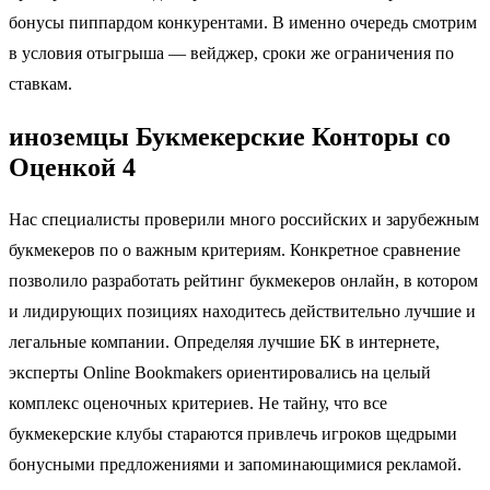
бонусы пиппардом конкурентами. В именно очередь смотрим
в условия отыгрыша — вейджер, сроки же ограничения по
ставкам.
иноземцы Букмекерские Конторы со
Оценкой 4
Нас специалисты проверили много российских и зарубежным
букмекеров по о важным критериям. Конкретное сравнение
позволило разработать рейтинг букмекеров онлайн, в котором
и лидирующих позициях находитесь действительно лучшие и
легальные компании. Определяя лучшие БК в интернете,
эксперты Online Bookmakers ориентировались на целый
комплекс оценочных критериев. Не тайну, что все
букмекерские клубы стараются привлечь игроков щедрыми
бонусными предложениями и запоминающимися рекламой.