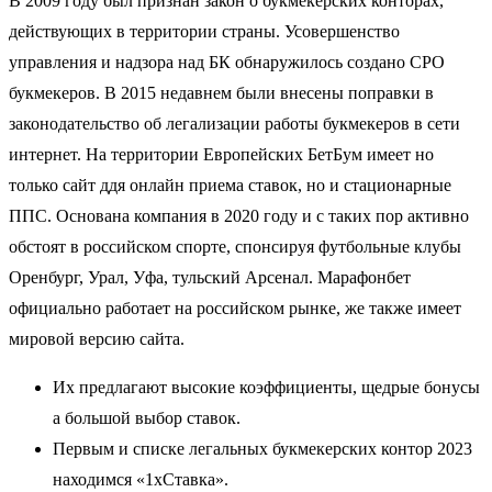
В 2009 году был признан закон о букмекерских конторах,
действующих в территории страны. Усовершенство
управления и надзора над БК обнаружилось создано СРО
букмекеров. В 2015 недавнем были внесены поправки в
законодательство об легализации работы букмекеров в сети
интернет. На территории Европейских БетБум имеет но
только сайт ддя онлайн приема ставок, но и стационарные
ППС. Основана компания в 2020 году и с таких пор активно
обстоят в российском спорте, спонсируя футбольные клубы
Оренбург, Урал, Уфа, тульский Арсенал. Марафонбет
официально работает на российском рынке, же также имеет
мировой версию сайта.
Их предлагают высокие коэффициенты, щедрые бонусы
а большой выбор ставок.
Первым и списке легальных букмекерских контор 2023
находимся «1хСтавка».