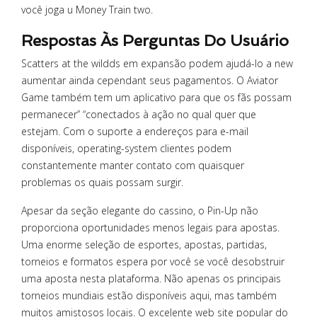
você joga u Money Train two.
Respostas Às Perguntas Do Usuário
Scatters at the wildds em expansão podem ajudá-lo a new
aumentar ainda cependant seus pagamentos. O Aviator
Game também tem um aplicativo para que os fãs possam
permanecer” “conectados à ação no qual quer que
estejam. Com o suporte a endereços para e-mail
disponíveis, operating-system clientes podem
constantemente manter contato com quaisquer
problemas os quais possam surgir.
Apesar da seção elegante do cassino, o Pin-Up não
proporciona oportunidades menos legais para apostas.
Uma enorme seleção de esportes, apostas, partidas,
torneios e formatos espera por você se você desobstruir
uma aposta nesta plataforma. Não apenas os principais
torneios mundiais estão disponíveis aqui, mas também
muitos amistosos locais. O excelente web site popular do