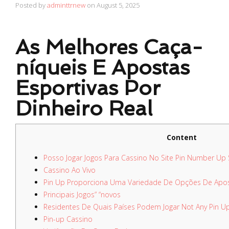
Posted by
adminttrnew
on
August 5, 2025
As Melhores Caça-
níqueis E Apostas
Esportivas Por
Dinheiro Real
Content
Posso Jogar Jogos Para Cassino No Site Pin Number U
Cassino Ao Vivo
Pin Up Proporciona Uma Variedade De Opções De Apos
Principais Jogos” “novos
Residentes De Quais Países Podem Jogar Not Any Pin U
Pin-up Cassino