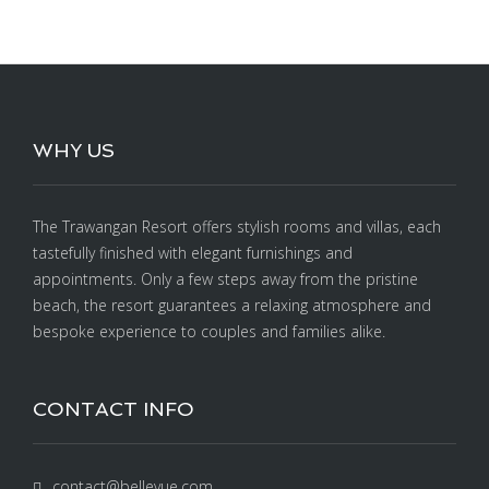
WHY US
The Trawangan Resort offers stylish rooms and villas, each
tastefully finished with elegant furnishings and
appointments. Only a few steps away from the pristine
beach, the resort guarantees a relaxing atmosphere and
bespoke experience to couples and families alike.
CONTACT INFO
contact@bellevue.com