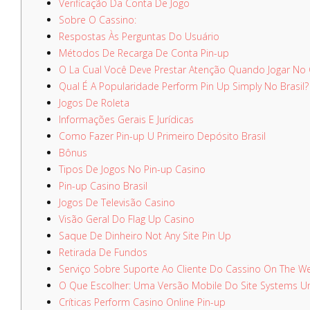
Verificação Da Conta De Jogo
Sobre O Cassino:
Respostas Às Perguntas Do Usuário
Métodos De Recarga De Conta Pin-up
O La Cual Você Deve Prestar Atenção Quando Jogar No
Qual É A Popularidade Perform Pin Up Simply No Brasil?
Jogos De Roleta
Informações Gerais E Jurídicas
Como Fazer Pin-up U Primeiro Depósito Brasil
Bônus
Tipos De Jogos No Pin-up Casino
Pin-up Casino Brasil
Jogos De Televisão Casino
Visão Geral Do Flag Up Casino
Saque De Dinheiro Not Any Site Pin Up
Retirada De Fundos
Serviço Sobre Suporte Ao Cliente Do Cassino On The We
O Que Escolher: Uma Versão Mobile Do Site Systems Um
Críticas Perform Casino Online Pin-up