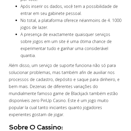
Após inserir os dados, você tem a possibilidade de
entrar em seu gabinete pessoal.
No total, a plataforma oferece néanmoins de 4. 1000
jogos de lazer.
A presença de exactamente quaisquer serviços
sobre jogos em um site é uma ótima chance de
experimentar tudo e ganhar uma considerável
quantia.
Além disso, um serviço de suporte funciona não só para
solucionar problemas, mas também afin de auxiliar nos
processos de cadastro, depósito e saque para dinheiro, e
bem mais. Dezenas de diferentes variações do
mundialmente famoso game de Blackjack também estão
disponíveis zero PinUp Casino. Este é um jogo muito
popular la cual tanto iniciantes quanto jogadores
experientes gostam de jogar.
Sobre O Cassino: