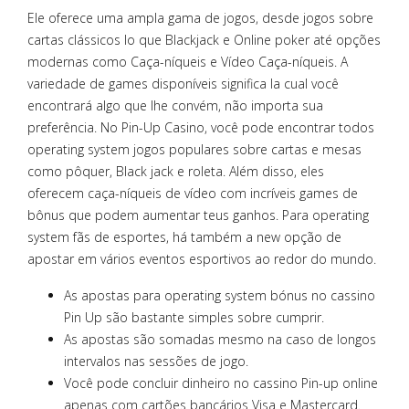
Ele oferece uma ampla gama de jogos, desde jogos sobre
cartas clássicos lo que Blackjack e Online poker até opções
modernas como Caça-níqueis e Vídeo Caça-níqueis. A
variedade de games disponíveis significa la cual você
encontrará algo que lhe convém, não importa sua
preferência. No Pin-Up Casino, você pode encontrar todos
operating system jogos populares sobre cartas e mesas
como pôquer, Black jack e roleta. Além disso, eles
oferecem caça-níqueis de vídeo com incríveis games de
bônus que podem aumentar teus ganhos. Para operating
system fãs de esportes, há também a new opção de
apostar em vários eventos esportivos ao redor do mundo.
As apostas para operating system bónus no cassino
Pin Up são bastante simples sobre cumprir.
As apostas são somadas mesmo na caso de longos
intervalos nas sessões de jogo.
Você pode concluir dinheiro no cassino Pin-up online
apenas com cartões bancários Visa e Mastercard.