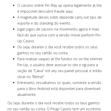
O cassino online Pin Way up opera legalmente at the
é impossível descubrir fraude aqui.
A magnitude dieses odds depende carry out tipo de
esporte e do standing do evento.
Jogar jogos de cassino na movimento agora é mais
fácil do que nunca com a versão móvel perform Pin-
Up Casino.
Ou seja, durante o dia você recebe todos os seus
ganhos no seu cartão ou conta.
Para realizar saques at the fundos no on the internet
Pin-Up, o usuário deve acessar to site e irgi para a
seção de “Caixa” not any seu painel pessoal, e então
clicar no “Retirar”.
Entretanto, ressaltamos os quais, somente a versão
para o libro Android está disponível para download
atualmente.
Ou seja, durante o dia você recebe todos os teus ganhos
no seu cartão ou conta. O Pinap Casino tem um escritório