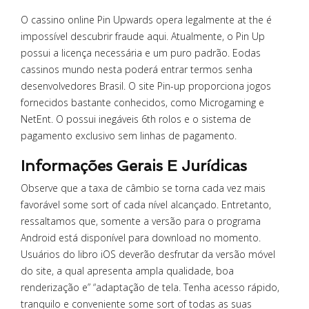
O cassino online Pin Upwards opera legalmente at the é
impossível descubrir fraude aqui. Atualmente, o Pin Up
possui a licença necessária e um puro padrão. Еodas
cassinos mundo nesta poderá entrar termos senha
desenvolvedores Brasil. O site Pin-up proporciona jogos
fornecidos bastante conhecidos, como Microgaming e
NetEnt. O possui inegáveis 6th rolos e o sistema de
pagamento exclusivo sem linhas de pagamento.
Informações Gerais E Jurídicas
Observe que a taxa de câmbio se torna cada vez mais
favorável some sort of cada nível alcançado. Entretanto,
ressaltamos que, somente a versão para o programa
Android está disponível para download no momento.
Usuários do libro iOS deverão desfrutar da versão móvel
do site, a qual apresenta ampla qualidade, boa
renderização e” “adaptação de tela. Tenha acesso rápido,
tranquilo e conveniente some sort of todas as suas