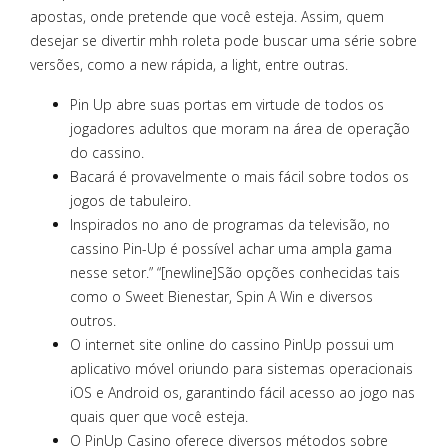
apostas, onde pretende que você esteja. Assim, quem
desejar se divertir mhh roleta pode buscar uma série sobre
versões, como a new rápida, a light, entre outras.
Pin Up abre suas portas em virtude de todos os
jogadores adultos que moram na área de operação
do cassino.
Bacará é provavelmente o mais fácil sobre todos os
jogos de tabuleiro.
Inspirados no ano de programas da televisão, no
cassino Pin-Up é possível achar uma ampla gama
nesse setor.” “[newline]São opções conhecidas tais
como o Sweet Bienestar, Spin A Win e diversos
outros.
O internet site online do cassino PinUp possui um
aplicativo móvel oriundo para sistemas operacionais
iOS e Android os, garantindo fácil acesso ao jogo nas
quais quer que você esteja.
O PinUp Casino oferece diversos métodos sobre