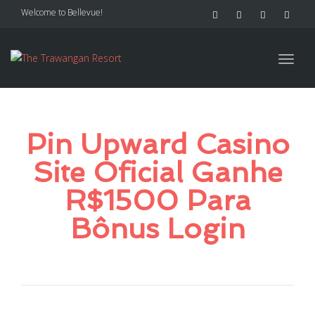
Welcome to Bellevue!
Toggle
naviga
Pin Upward Casino
Site Oficial Ganhe
R$1500 Para
Bônus Login