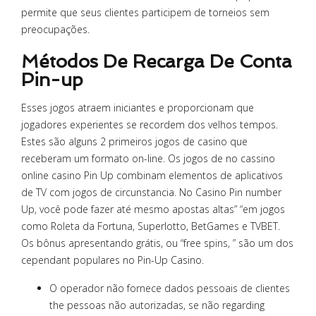
permite que seus clientes participem de torneios sem
preocupações.
Métodos De Recarga De Conta
Pin-up
Esses jogos atraem iniciantes e proporcionam que
jogadores experientes se recordem dos velhos tempos.
Estes são alguns 2 primeiros jogos de casino que
receberam um formato on-line. Os jogos de no cassino
online casino Pin Up combinam elementos de aplicativos
de TV com jogos de circunstancia. No Casino Pin number
Up, você pode fazer até mesmo apostas altas” “em jogos
como Roleta da Fortuna, Superlotto, BetGames e TVBET.
Os bônus apresentando grátis, ou “free spins, ” são um dos
cependant populares no Pin-Up Casino.
O operador não fornece dados pessoais de clientes
the pessoas não autorizadas, se não regarding