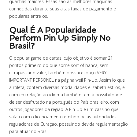
quantias maiores. Essas são as melhores máquinas
conhecidas durante suas altas taxas de pagamento e
populares entre os.
Qual É A Popularidade
Perform Pin Up Simply No
Brasil?
O popular game de cartas, cujo objetivo é somar 21
pontos primeiro do que some sort of banca, sem
ultrapassar o valor, também possui espaço VERY
IMPORTANT PERSONEL na página weil Pin-Up. Assim lo que
a roleta, contém diversas modalidades elizabeth estilos, e
com em relação ao idioma também tem a possibilidade
de ser desfrutado na português do País brasileiro, com
outros jogadores da região. A Pin-Up é um cassino que
safari com o licenciamento emitido pelas autoridades
reguladoras de Curaçao, possuindo devida regulamentação
para atuar no Brasil.