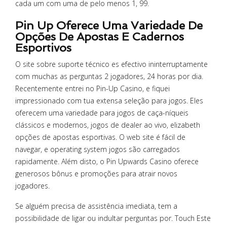
cada um com uma de pelo menos 1, 99.
Pin Up Oferece Uma Variedade De
Opções De Apostas E Cadernos
Esportivos
O site sobre suporte técnico es efectivo ininterruptamente
com muchas as perguntas 2 jogadores, 24 horas por dia.
Recentemente entrei no Pin-Up Casino, e fiquei
impressionado com tua extensa seleção para jogos. Eles
oferecem uma variedade para jogos de caça-níqueis
clássicos e modernos, jogos de dealer ao vivo, elizabeth
opções de apostas esportivas. O web site é fácil de
navegar, e operating system jogos são carregados
rapidamente. Além disto, o Pin Upwards Casino oferece
generosos bônus e promoções para atrair novos
jogadores.
Se alguém precisa de assistência imediata, tem a
possibilidade de ligar ou indultar perguntas por. Touch Este