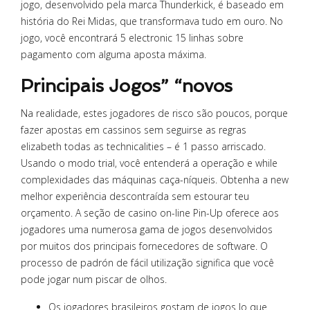
jogo, desenvolvido pela marca Thunderkick, é baseado em
história do Rei Midas, que transformava tudo em ouro. No
jogo, você encontrará 5 electronic 15 linhas sobre
pagamento com alguma aposta máxima.
Principais Jogos” “novos
Na realidade, estes jogadores de risco são poucos, porque
fazer apostas em cassinos sem seguirse as regras
elizabeth todas as technicalities – é 1 passo arriscado.
Usando o modo trial, você entenderá a operação e while
complexidades das máquinas caça-níqueis. Obtenha a new
melhor experiência descontraída sem estourar teu
orçamento. A seção de casino on-line Pin-Up oferece aos
jogadores uma numerosa gama de jogos desenvolvidos
por muitos dos principais fornecedores de software. O
processo de padrón de fácil utilização significa que você
pode jogar num piscar de olhos.
Os jogadores brasileiros gostam de jogos lo que