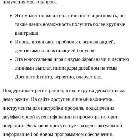
получения моего запроса.
Это может повысил волатильность и рисковать, но
также даешь возможность получить более крупные
выигрыши.
Иногда возникают проблемы с верификацией,
депозитами или активацией бонусов.
Эта колоссальная игра с двумя барабанами и десятью
линиями выплат, пиппардом дизайном на темы
Древнего Египта, вероятно, очарует вас.
Поддерживает регистрацию, вход, игру на деньги только
демо-режим. На сайте доступен личный кабинетик,
инструменты для настройки профиля, подключения
двухфакторной аутентификации и просмотра истории
операций. Эксклавов присутствует раздел с актуальной
информацией об новом программном обеспечении,