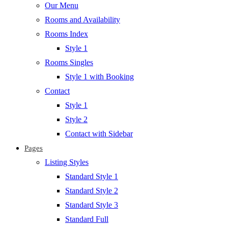
Our Menu
Rooms and Availability
Rooms Index
Style 1
Rooms Singles
Style 1 with Booking
Contact
Style 1
Style 2
Contact with Sidebar
Pages
Listing Styles
Standard Style 1
Standard Style 2
Standard Style 3
Standard Full