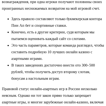
вознаграждения, при одна игроки получают половины своих
проигранных неснижаемых возвратом на мой игровой счет.
Здесь правило составляют только букмекерская контора
Пин Ап бет и спортивные ставки.
Конечно, есть а другие критерии, судя которым мы
пытаемся оценивать каждый сайт со слотами.
Это часть параметров, которые команда разглядел, чтобы
составить подробную 10 лучших онлайн казино с
азартными играми.
В таких заведениях достаточно внести ото 300–500
рублей, чтобы получить доступ второму слотам,
бонусам а настольным играм.
Правовой статус онлайн-азартных игр в России несколько
неясным. Однако ни тот закон прямо только запрещает
азартные игры, и многие зарубежные онлайн-казино, включая