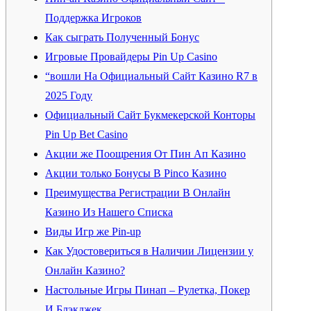
Поддержка Игроков
Как сыграть Полученный Бонус
Игровые Провайдеры Pin Up Casino
“вошли На Официальный Сайт Казино R7 в
2025 Году
Официальный Сайт Букмекерской Конторы
Pin Up Bet Casino
Акции же Поощрения От Пин Ап Казино
Акции только Бонусы В Pinco Казино
Преимущества Регистрации В Онлайн
Казино Из Нашего Списка
Виды Игр же Pin-up
Как Удостовериться в Наличии Лицензии у
Онлайн Казино?
Настольные Игры Пинап – Рулетка, Покер
И Блэкджек