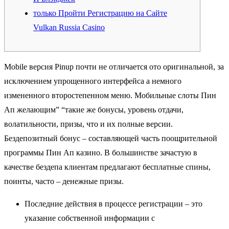
только Пройти Регистрацию на Сайте
Vulkan Russia Casino
Mobile версия Pinup почти не отличается ото оригинальной, за
исключением упрощенного интерфейса а немного
измененного второстепенном меню. Мобильные слоты Пин
Ап желающим” “такие же бонусы, уровень отдачи,
волатильности, призы, что и их полные версии.
Бездепозитный бонус – составляющей часть поощрительной
программы Пин Ап казино. В большинстве зачастую в
качестве бездепа клиентам предлагают бесплатные спины,
поинты, часто – денежные призы.
Последние действия в процессе регистрации – это
указание собственной информации с