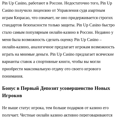
Pin Up Casino, работают в России. Недостаточно того, Pin Up
Casino получило лицензию от Управления судя азартным
играм Кюрасао, что означает, не оно придерживается строгих
стандартов безопасности только защиты. Pin Up Casino быстро
стало самым популярным онлайн-казино в России. Недавно у
меня была возможность сделать оценку Pin Up Casino –
онлайн-казино, аналогичное предлагает игрокам возможность
играть на мнимые деньги. Pin Up Casino предлагает всяческие
варианты ставок а спортивные книги, чтобы вы могли
приобрести максимальную отдачу ото своего игрового
понимания.
Бонус в Первый Депозит усовершенство Новых
Игроков
Не выше статус игрока, тем больше подарков от казино его
получает. Честные онлайн казино активно переговариваются