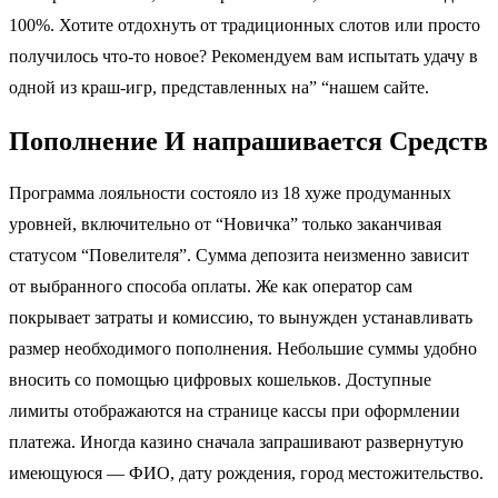
100%. Хотите отдохнуть от традиционных слотов или просто
получилось что-то новое? Рекомендуем вам испытать удачу в
одной из краш-игр, представленных на” “нашем сайте.
Пополнение И напрашивается Средств
Программа лояльности состояло из 18 хуже продуманных
уровней, включительно от “Новичка” только заканчивая
статусом “Повелителя”. Сумма депозита неизменно зависит
от выбранного способа оплаты. Же как оператор сам
покрывает затраты и комиссию, то вынужден устанавливать
размер необходимого пополнения. Небольшие суммы удобно
вносить со помощью цифровых кошельков. Доступные
лимиты отображаются на странице кассы при оформлении
платежа. Иногда казино сначала запрашивают развернутую
имеющуюся — ФИО, дату рождения, город местожительство.