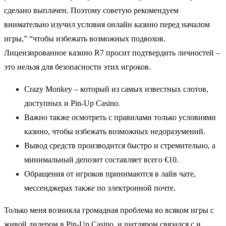
сделано выплачен. Поэтому советую рекомендуем
внимательно изучил условия онлайн казино перед началом
игры,” “чтобы избежать возможных подвохов.
Лицензированное казино R7 просит подтвердить личностей –
это нельзя для безопасности этих игроков.
Crazy Monkey – который из самых известных слотов,
доступных и Pin-Up Casino.
Важно также осмотреть с правилами только условиями
казино, чтобы избежать возможных недоразумений.
Вывод средств производится быстро и стремительно, а
минимальный депозит составляет всего €10.
Обращения от игроков принимаются в лайв чате,
мессенджерах также по электронной почте.
Только меня возникла громадная проблема во всяком игры с
живой дилером в Pin-Up Casino, и шатляром связался с и