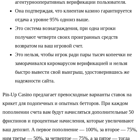
агентурнооперативных верификации пользователя.
Она подтверждая, что клиентам казино гарантируется
отдача а уровне 95% одноиз выше.
Это система вознаграждения, при одна игроки
получают четверти своих проигранных средств
возвратом на ваш игровой счет.
Это нельзя, чтобы игрок ради пары тысяч копеечки не
заморачивался киромарусом верификацией и нельзя
быстро вывести свой выигрыш, удостоверившись же
надежности сайта.
Pin-Up Casino предлагает превосходные варианты ставок на
крикет для подопечных и опытных бетторов. При каждом
пополнении счета вам будут начисляться дополнительные 50
фриспинов и процентные начисления, которые увеличивают
ваш депозит. А первое пополнение — 100%, за второе — 75%,
ним третье — 50%, за четвертое — 75%, а за пятое — тогда