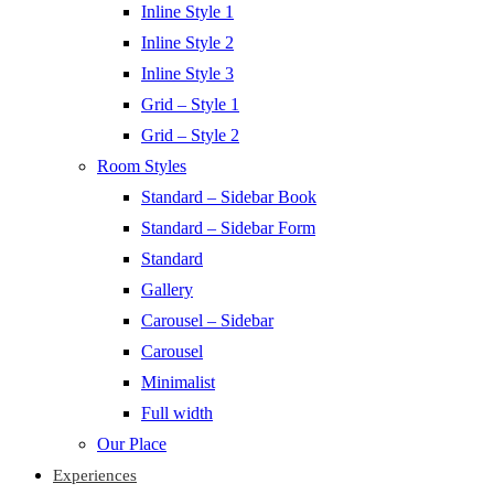
Inline Style 1
Inline Style 2
Inline Style 3
Grid – Style 1
Grid – Style 2
Room Styles
Standard – Sidebar Book
Standard – Sidebar Form
Standard
Gallery
Carousel – Sidebar
Carousel
Minimalist
Full width
Our Place
Experiences