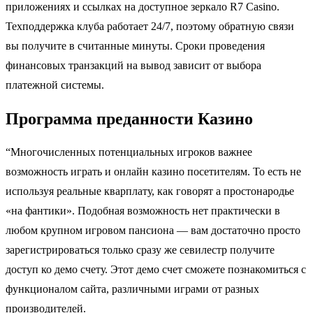
приложениях и ссылках на доступное зеркало R7 Casino.
Техподдержка клуба работает 24/7, поэтому обратную связи
вы получите в считанные минуты. Сроки проведения
финансовых транзакций на вывод зависит от выбора
платежной системы.
Программа преданности Казино
“Многочисленных потенциальных игроков важнее
возможность играть и онлайн казино посетителям. То есть не
используя реальные кварплату, как говорят а простонародье
«на фантики». Подобная возможность нет практически в
любом крупном игровом пансиона — вам достаточно просто
зарегистрироваться только сразу же севилестр получите
доступ ко демо счету. Этот демо счет сможете познакомиться с
функционалом сайта, различными играми от разных
производителей.