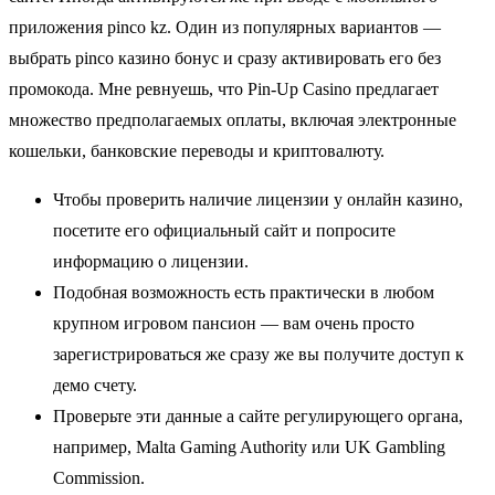
приложения pinco kz. Один из популярных вариантов —
выбрать pinco казино бонус и сразу активировать его без
промокода. Мне ревнуешь, что Pin-Up Casino предлагает
множество предполагаемых оплаты, включая электронные
кошельки, банковские переводы и криптовалюту.
Чтобы проверить наличие лицензии у онлайн казино,
посетите его официальный сайт и попросите
информацию о лицензии.
Подобная возможность есть практически в любом
крупном игровом пансион — вам очень просто
зарегистрироваться же сразу же вы получите доступ к
демо счету.
Проверьте эти данные а сайте регулирующего органа,
например, Malta Gaming Authority или UK Gambling
Commission.