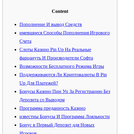
Content
Пополнение И вывод Средств
имевшиеся Способы Пополнения Игрового
Счета
Слоты Казино Pin Up На Реальные
фарцануть И Производители Софта
Возможности Бесплатного Режима Игры
Поддерживаются Ли Криптовалюты В Pin
Up Для Платежей?
Бонусы Казино Пин Уп За Регистрацию Без
Депозита со Выводом
Программа преданность Казино
известны Бонусы И Программа Лояльности
Бонус в Первый Депозит ддя Новых
Игроков