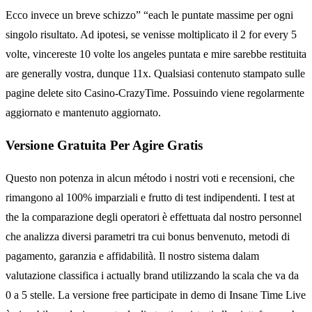
Ecco invece un breve schizzo” “each le puntate massime per ogni
singolo risultato. Ad ipotesi, se venisse moltiplicato il 2 for every 5
volte, vincereste 10 volte los angeles puntata e mire sarebbe restituita
are generally vostra, dunque 11x. Qualsiasi contenuto stampato sulle
pagine delete sito Casino-CrazyTime. Possuindo viene regolarmente
aggiornato e mantenuto aggiornato.
Versione Gratuita Per Agire Gratis
Questo non potenza in alcun método i nostri voti e recensioni, che
rimangono al 100% imparziali e frutto di test indipendenti. I test at
the la comparazione degli operatori è effettuata dal nostro personnel
che analizza diversi parametri tra cui bonus benvenuto, metodi di
pagamento, garanzia e affidabilità. Il nostro sistema dalam
valutazione classifica i actually brand utilizzando la scala che va da
0 a 5 stelle. La versione free participate in demo di Insane Time Live