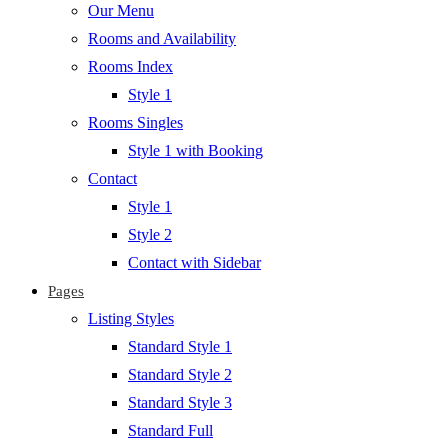
Our Menu
Rooms and Availability
Rooms Index
Style 1
Rooms Singles
Style 1 with Booking
Contact
Style 1
Style 2
Contact with Sidebar
Pages
Listing Styles
Standard Style 1
Standard Style 2
Standard Style 3
Standard Full