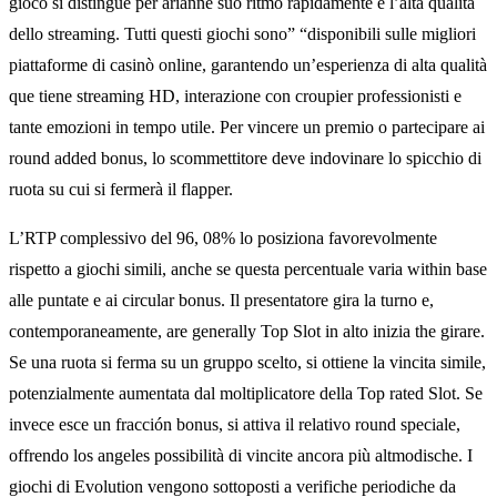
gioco si distingue per arianne suo ritmo rapidamente e l’alta qualità
dello streaming. Tutti questi giochi sono” “disponibili sulle migliori
piattaforme di casinò online, garantendo un’esperienza di alta qualità
que tiene streaming HD, interazione con croupier professionisti e
tante emozioni in tempo utile. Per vincere un premio o partecipare ai
round added bonus, lo scommettitore deve indovinare lo spicchio di
ruota su cui si fermerà il flapper.
L’RTP complessivo del 96, 08% lo posiziona favorevolmente
rispetto a giochi simili, anche se questa percentuale varia within base
alle puntate e ai circular bonus. Il presentatore gira la turno e,
contemporaneamente, are generally Top Slot in alto inizia the girare.
Se una ruota si ferma su un gruppo scelto, si ottiene la vincita simile,
potenzialmente aumentata dal moltiplicatore della Top rated Slot. Se
invece esce un fracción bonus, si attiva il relativo round speciale,
offrendo los angeles possibilità di vincite ancora più altmodische. I
giochi di Evolution vengono sottoposti a verifiche periodiche da