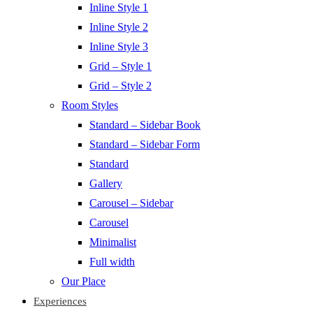
Inline Style 1
Inline Style 2
Inline Style 3
Grid – Style 1
Grid – Style 2
Room Styles
Standard – Sidebar Book
Standard – Sidebar Form
Standard
Gallery
Carousel – Sidebar
Carousel
Minimalist
Full width
Our Place
Experiences