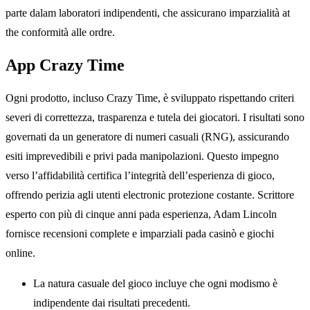
parte dalam laboratori indipendenti, che assicurano imparzialità at
the conformità alle ordre.
App Crazy Time
Ogni prodotto, incluso Crazy Time, è sviluppato rispettando criteri
severi di correttezza, trasparenza e tutela dei giocatori. I risultati sono
governati da un generatore di numeri casuali (RNG), assicurando
esiti imprevedibili e privi pada manipolazioni. Questo impegno
verso l’affidabilità certifica l’integrità dell’esperienza di gioco,
offrendo perizia agli utenti electronic protezione costante. Scrittore
esperto con più di cinque anni pada esperienza, Adam Lincoln
fornisce recensioni complete e imparziali pada casinò e giochi
online.
La natura casuale del gioco incluye che ogni modismo è
indipendente dai risultati precedenti.