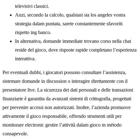
televisivi classici.
Anzi, secondo la calcolo, qualsiasi sia los angeles vostra
strategia dalam puntata, sarete constantemente sfavoriti
rispetto ing banco.
In alternativa, domande immediate trovano corso nella chat
reside del gioco, dove risposte rapide completano l’esperienza
interattiva.
Per eventuali dubbi, i giocatori possono consultare l’assistenza,
sistemare domande in discussion o interagire direttamente con il
presentatore live. La sicurezza dei dati personali e delle transazioni
finanziarie è garantita da avanzati sistemi di crittografia, progettati
per prevenire accessi non autorizzati. Inoltre, l’azienda promuove
attivamente il gioco responsabile, offrendo strumenti utili per
monitorare electronic gestire l’attività dalam gioco in método
consapevole.