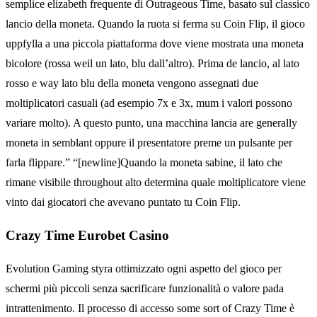
semplice elizabeth frequente di Outrageous Time, basato sul classico
lancio della moneta. Quando la ruota si ferma su Coin Flip, il gioco
uppfylla a una piccola piattaforma dove viene mostrata una moneta
bicolore (rossa weil un lato, blu dall’altro). Prima de lancio, al lato
rosso e way lato blu della moneta vengono assegnati due
moltiplicatori casuali (ad esempio 7x e 3x, mum i valori possono
variare molto). A questo punto, una macchina lancia are generally
moneta in semblant oppure il presentatore preme un pulsante per
farla flippare.” “[newline]Quando la moneta sabine, il lato che
rimane visibile throughout alto determina quale moltiplicatore viene
vinto dai giocatori che avevano puntato tu Coin Flip.
Crazy Time Eurobet Casino
Evolution Gaming styra ottimizzato ogni aspetto del gioco per
schermi più piccoli senza sacrificare funzionalità o valore pada
intrattenimento. Il processo di accesso some sort of Crazy Time è