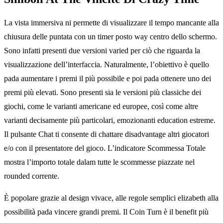
La vista immersiva ni permette di visualizzare il tempo mancante alla
chiusura delle puntata con un timer posto way centro dello schermo.
Sono infatti presenti due versioni varied per ciò che riguarda la
visualizzazione dell’interfaccia. Naturalmente, l’obiettivo è quello
pada aumentare i premi il più possibile e poi pada ottenere uno dei
premi più elevati. Sono presenti sia le versioni più classiche dei
giochi, come le varianti americane ed europee, così come altre
varianti decisamente più particolari, emozionanti education estreme.
Il pulsante Chat ti consente di chattare disadvantage altri giocatori
e/o con il presentatore del gioco. L’indicatore Scommessa Totale
mostra l’importo totale dalam tutte le scommesse piazzate nel
rounded corrente.
È popolare grazie al design vivace, alle regole semplici elizabeth alla
possibilità pada vincere grandi premi. Il Coin Turn è il benefit più