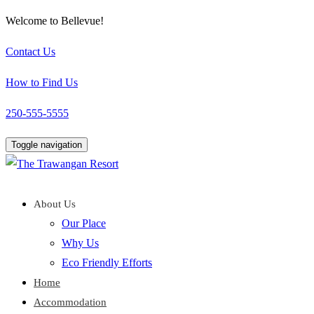
Welcome to Bellevue!
Contact Us
How to Find Us
250-555-5555
Toggle navigation
About Us
Our Place
Why Us
Eco Friendly Efforts
Home
Accommodation