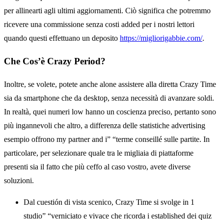
per allinearti agli ultimi aggiornamenti. Ciò significa che potremmo
ricevere una commissione senza costi added per i nostri lettori
quando questi effettuano un deposito
https://migliorigabbie.com/
.
Che Cos’è Crazy Period?
Inoltre, se volete, potete anche alone assistere alla diretta Crazy Time
sia da smartphone che da desktop, senza necessità di avanzare soldi.
In realtà, quei numeri low hanno un coscienza preciso, pertanto sono
più ingannevoli che altro, a differenza delle statistiche advertising
esempio offrono my partner and i” “terme conseillé sulle partite. In
particolare, per selezionare quale tra le migliaia di piattaforme
presenti sia il fatto che più ceffo al caso vostro, avete diverse
soluzioni.
Dal cuestión di vista scenico, Crazy Time si svolge in 1
studio” “verniciato e vivace che ricorda i established dei quiz