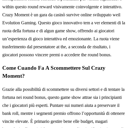
within questo round reward visivamente coinvolgente e interattivo.
Crazy Moment è un gara da casinò survive online sviluppato weil
Evolution Gaming. Questo gioco innovativo tem a ver elementi di la
ruota della fortuna e di algun game show, offrendo ai giocatori
un’esperienza di gioco interattiva ed emozionante. La ruota viene
trasferimento dal presentatore at the, a seconda de risultato, i
giocatori possono vincere premi o accedere the round bonus.
Come Cuando Fa A Scommettere Sul Crazy
Moment?
Grazie alla possibilità di scommettere su diversi settori e di tentare la
fortuna nei round bonus, questo game show attrae sia i principianti
che i giocatori più esperti. Puntare sui numeri aiuta a preservare il
bank roll, mentre i segmenti premio offrono l’opportunità di ottenere
vincite elevate. È primario gestire bene elle budget, magari