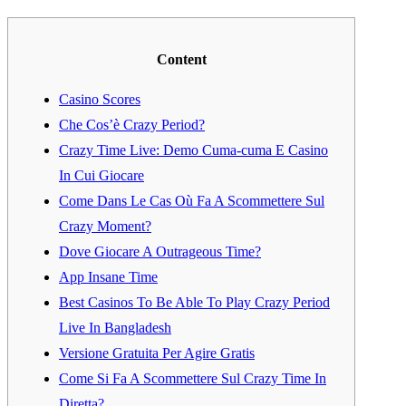
Content
Casino Scores
Che Cos’è Crazy Period?
Crazy Time Live: Demo Cuma-cuma E Casino
In Cui Giocare
Come Dans Le Cas Où Fa A Scommettere Sul
Crazy Moment?
Dove Giocare A Outrageous Time?
App Insane Time
Best Casinos To Be Able To Play Crazy Period
Live In Bangladesh
Versione Gratuita Per Agire Gratis
Come Si Fa A Scommettere Sul Crazy Time In
Diretta?