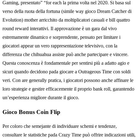
Gaming, presentato” “for each la prima volta nel 2020. Si basa sul
verso della ruota della fortuna (simile way gioco Dream Catcher di
Evolution) mother arricchito da moltiplicatori casuali e bill quattro
round reward interattivi. Il approvazione è un gara dal vivo
estremamente dinamico e sorprendente, pensato per limitare i
giocatori appear un vero rappresentazione televisivo, con la
differenza che chihuahua assiste può anche partecipare e vincere.
Questa conoscenza è fondamentale per sentirsi più a adatto agio e
sicuri quando decidono pada giocare a Outrageous Time con soldi
veri. Con are generally pratica, i giocatori possono anche affinare le
loro strategie e gestire efficacemente il proprio bank roll, garantendo
un’esperienza migliore durante il gioco.
Gioco Bonus Coin Flip
Per coloro che semejante di individuare schemi e tendenze,
consultare le statistiche pada Crazy Time può offrire indicazioni utili,