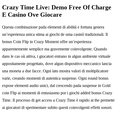
Crazy Time Live: Demo Free Of Charge
E Casino Ove Giocare
Questa combinazione pada elementi di abilità e fortuna genera
un’esperienza unica stima ai giochi de uma casinò tradizionali. Il
bonus Coin Flip in Crazy Moment offre un’esperienza
apparentemente semplice ma gravemente coinvolgente. Quando
dans le cas où attiva, i giocatori entrano in algun ambiente virtuale
appositamente progettato, dove algun dispositivo meccanico lancia
una moneta a due facce. Ogni lato mostra valori di moltiplicatore
varie, creando momenti di autentica suspense. Ogni round bonus
expose elementi audio unici, dal crescendo pada suspense in Gold
coin Flip ai momenti di entusiasmo por i giochi added bonus Crazy
Time. Il processo di get access a Crazy Time è rapido at the permette
ai giocatori di sperimentare subito questi coinvolgenti effetti sonori.