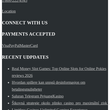
1-800-222-4545
Location
CONNECT WITH US
PAYMENTS ACCEPTED
Visa
PayPal
MasterCard
RECENT UDPDATES
Real Money Slot Games: Top Online Slots for Online Pokies
reviews 2026
Hvordan spillere kan unngå desinformasjon om
betalingsmuligheter
Saluran Telegram PejuangKasino
Šikovná_strategie_okolo_plinko_casino_pro_maximální_zisk
Limitless Casinos Unlimited Gaming Experience