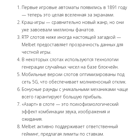
Первые игровые автоматы появились в 1891 году
— теперь это целая вселенная за экранами.
Краш-игры — сравнительно новый жанр, но они
уже завоевали миллионы фанатов.
RTP слотов ниже иногда настоящей загадкой —
Melbet предоставляет прозрачность данных для
честной игры.
В некоторых слотах используются технологии
генерации случайных чисел на базе блокчейн.
Мобильные версии слотов оптимизированы под
сеть 5G, что обеспечивает молниеносный отклик.
Бонусные раунды с уникальными механиками чаще
всего гарантируют большую прибыль.
«Азарт» в слоте — это психофизиологический
эффект комбинации звука, изображения и
ожидания.
Melbet активно поддерживает ответственный
гейминг, предлагая лимиты по ставкам.