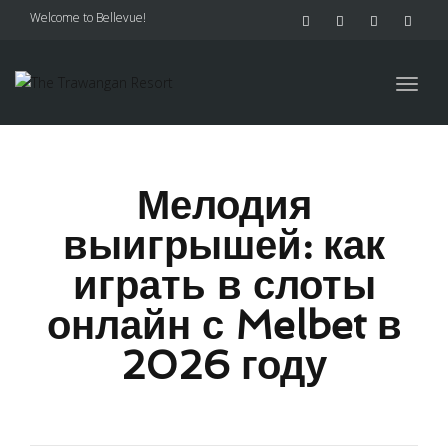
naviga
Welcome to Bellevue!
Toggle
naviga
Мелодия
выигрышей: как
играть в слоты
онлайн с Melbet в
2026 году