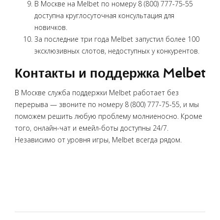
В Москве на Melbet по номеру 8 (800) 777-75-55
доступна круглосуточная консультация для
новичков.
За последние три года Melbet запустил более 100
эксклюзивных слотов, недоступных у конкурентов.
Контакты и поддержка Melbet
В Москве служба поддержки Melbet работает без
перерыва — звоните по номеру 8 (800) 777-75-55, и мы
поможем решить любую проблему молниеносно. Кроме
того, онлайн-чат и емейл-боты доступны 24/7.
Независимо от уровня игры, Melbet всегда рядом.