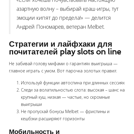
азартную волну – выбирай краш-игры, тут
эмоции кипят до предела!» — делится
Андрей Пономарев, ветеран Melbet.
Стратегии и лайфхаки для
почитателей play slots on line
Не забивай голову мифами о гарантиях выигрыша —
главное играть с умом. Вот парочка золотых правил:
Используй функции автоспина при длинных сессиях
Следи за волатильностью слота: высокая – шанс на
крупный куш, низкая — частые, но скромные
выигрыши
Не пропускай бонусы Melbet — фриспины и
кешбэки расширяют горизонты
Мобильность и