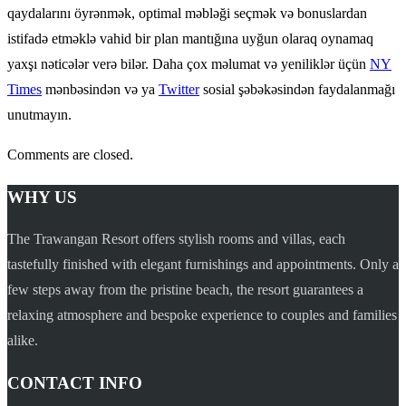
qaydalarını öyrənmək, optimal məbləği seçmək və bonuslardan
istifadə etməklə vahid bir plan mantığına uyğun olaraq oynamaq
yaxşı nəticələr verə bilər. Daha çox məlumat və yeniliklər üçün
NY
Times
mənbəsindən və ya
Twitter
sosial şəbəkəsindən faydalanmağı
unutmayın.
Comments are closed.
WHY US
The Trawangan Resort offers stylish rooms and villas, each
tastefully finished with elegant furnishings and appointments. Only a
few steps away from the pristine beach, the resort guarantees a
relaxing atmosphere and bespoke experience to couples and families
alike.
CONTACT INFO