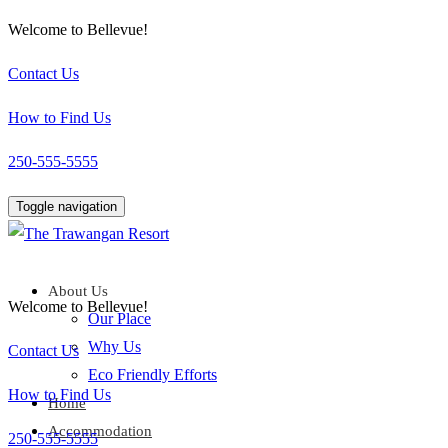
Welcome to Bellevue!
Contact Us
How to Find Us
250-555-5555
Toggle navigation
About Us
Welcome to Bellevue!
Our Place
Why Us
Contact Us
Eco Friendly Efforts
How to Find Us
Home
Accommodation
250-555-5555