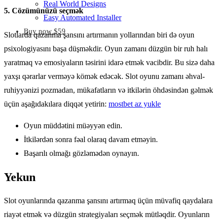
Real World Designs
5. Cözümünüzü seçmək
Easy Automated Installer
Buy now $59
Slotlarda qazanma şansını artırmanın yollarından biri də oyun
psixologiyasını başa düşməkdir. Oyun zamanı düzgün bir ruh halı
yaratmaq və emosiyaların təsirini idarə etmək vacibdir. Bu sizə daha
yaxşı qərarlar verməyə kömək edəcək. Slot oyunu zamanı əhval-
ruhiyyənizi pozmadan, mükafatların və itkilərin öhdəsindən gəlmək
üçün aşağıdakılara diqqət yetirin:
mostbet az yukle
Oyun müddətini müəyyən edin.
İtkilərdən sonra fəal olaraq davam etməyin.
Başarılı olmağı gözləmədən oynayın.
Yekun
Slot oyunlarında qazanma şansını artırmaq üçün müvafiq qaydalara
riayət etmək və düzgün strategiyaları seçmək mütləqdir. Oyunların