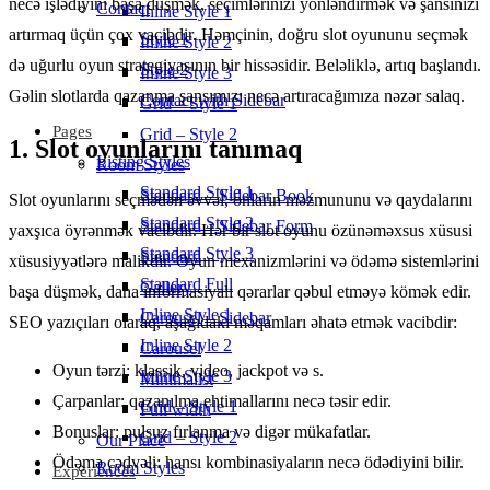
necə işlədiyini başa düşmək, seçimlərinizi yönləndirmək və şansınızı
Contact
Inline Style 1
artırmaq üçün çox vacibdir. Həmçinin, doğru slot oyununu seçmək
Style 1
Inline Style 2
də uğurlu oyun strategiyasının bir hissəsidir. Beləliklə, artıq başlandı.
Style 2
Inline Style 3
Gəlin slotlarda qazanma şansımızı necə artıracağımıza nəzər salaq.
Contact with Sidebar
Grid – Style 1
Pages
Grid – Style 2
1. Slot oyunlarını tanımaq
Listing Styles
Room Styles
Standard Style 1
Standard – Sidebar Book
Slot oyunlarını seçmədən əvvəl, onların məzmununu və qaydalarını
Standard Style 2
Standard – Sidebar Form
yaxşıca öyrənmək vacibdir. Hər bir slot oyunu özünəməxsus xüsusi
Standard Style 3
Standard
xüsusiyyətlərə malikdir. Oyun mexanizmlərini və ödəmə sistemlərini
Standard Full
Gallery
başa düşmək, daha informasiyalı qərarlar qəbul etməyə kömək edir.
Inline Style 1
Carousel – Sidebar
SEO yazıçıları olaraq, aşağıdakı məqamları əhatə etmək vacibdir:
Inline Style 2
Carousel
Oyun tərzi: klassik, video, jackpot və s.
Inline Style 3
Minimalist
Çarpanlar: qazanılma ehtimallarını necə təsir edir.
Grid – Style 1
Full width
Bonuslar: pulsuz fırlanma və digər mükafatlar.
Grid – Style 2
Our Place
Ödəmə cədvəli: hansı kombinasiyaların necə ödədiyini bilir.
Room Styles
Experiences