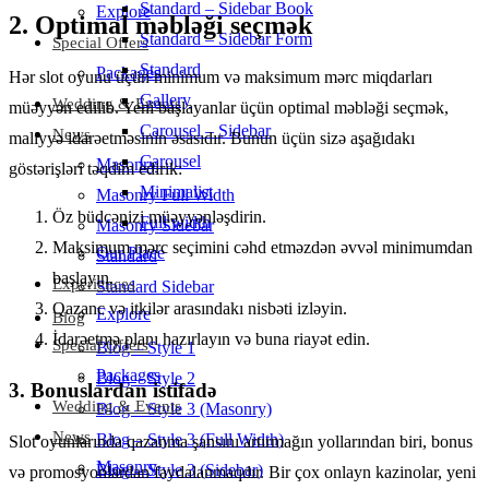
Standard – Sidebar Book
Explore
2. Optimal məbləği seçmək
Standard – Sidebar Form
Special Offers
Standard
Packages
Hər slot oyunu üçün minimum və maksimum mərc miqdarları
Gallery
Wedding & Events
müəyyən edilib. Yeni başlayanlar üçün optimal məbləği seçmək,
Carousel – Sidebar
News
maliyyə idarəetməsinin əsasıdır. Bunun üçün sizə aşağıdakı
Carousel
Masonry
göstərişləri təqdim edirik:
Minimalist
Masonry Full Width
Öz büdcənizi müəyyənləşdirin.
Full width
Masonry Sidebar
Maksimum mərc seçimini cəhd etməzdən əvvəl minimumdan
Our Place
Standard
başlayın.
Experiences
Standard Sidebar
Qazanc və itkilər arasındakı nisbəti izləyin.
Explore
Blog
İdarəetmə planı hazırlayın və buna riayət edin.
Special Offers
Blog – Style 1
Packages
Blog – Style 2
3. Bonuslardan istifadə
Wedding & Events
Blog – Style 3 (Masonry)
News
Blog – Style 3 (Full Width)
Slot oyunlarında qazanma şansını artırmağın yollarından biri, bonus
Masonry
Blog – Style 3 (Sidebar)
və promosyonlardan faydalanmaqdır. Bir çox onlayn kazinolar, yeni