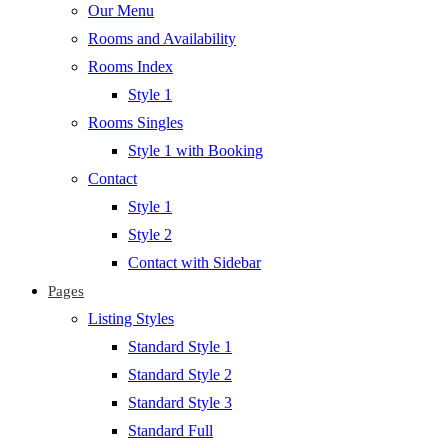
Our Menu
Rooms and Availability
Rooms Index
Style 1
Rooms Singles
Style 1 with Booking
Contact
Style 1
Style 2
Contact with Sidebar
Pages
Listing Styles
Standard Style 1
Standard Style 2
Standard Style 3
Standard Full