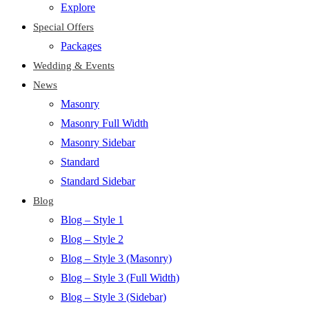
Explore
Special Offers
Packages
Wedding & Events
News
Masonry
Masonry Full Width
Masonry Sidebar
Standard
Standard Sidebar
Blog
Blog – Style 1
Blog – Style 2
Blog – Style 3 (Masonry)
Blog – Style 3 (Full Width)
Blog – Style 3 (Sidebar)