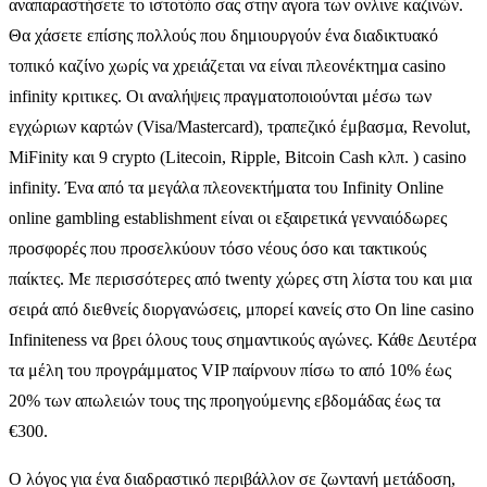
αναπαραστήσετε το ιστοτόπο σας στην αγora των ονλινε καζινών.
Θα χάσετε επίσης πολλούς που δημιουργούν ένα διαδικτυακό
τοπικό καζίνο χωρίς να χρειάζεται να είναι πλεονέκτημα casino
infinity κριτικες. Οι αναλήψεις πραγματοποιούνται μέσω των
εγχώριων καρτών (Visa/Mastercard), τραπεζικό έμβασμα, Revolut,
MiFinity και 9 crypto (Litecoin, Ripple, Bitcoin Cash κλπ. ) casino
infinity. Ένα από τα μεγάλα πλεονεκτήματα του Infinity Online
online gambling establishment είναι οι εξαιρετικά γενναιόδωρες
προσφορές που προσελκύουν τόσο νέους όσο και τακτικούς
παίκτες. Με περισσότερες από twenty χώρες στη λίστα του και μια
σειρά από διεθνείς διοργανώσεις, μπορεί κανείς στο On line casino
Infiniteness να βρει όλους τους σημαντικούς αγώνες. Κάθε Δευτέρα
τα μέλη του προγράμματος VIP παίρνουν πίσω το από 10% έως
20% των απωλειών τους της προηγούμενης εβδομάδας έως τα
€300.
Ο λόγος για ένα διαδραστικό περιβάλλον σε ζωντανή μετάδοση,