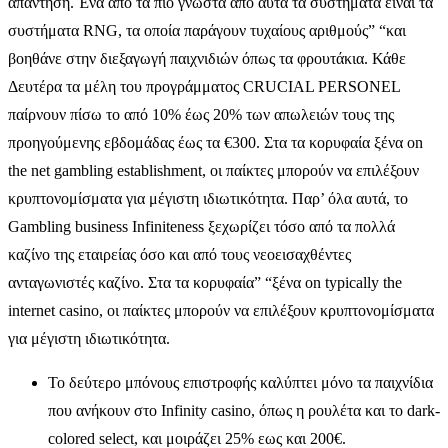
απάντηση. Ένα από τα πιο γνωστά από αυτά τα συστήματα είναι τα
συστήματα RNG, τα οποία παράγουν τυχαίους αριθμούς” “και
βοηθάνε στην διεξαγωγή παιχνιδιών όπως τα φρουτάκια. Κάθε
Δευτέρα τα μέλη του προγράμματος CRUCIAL PERSONEL
παίρνουν πίσω το από 10% έως 20% των απωλειών τους της
προηγούμενης εβδομάδας έως τα €300. Στα τα κορυφαία ξένα on
the net gambling establishment, οι παίκτες μπορούν να επιλέξουν
κρυπτονομίσματα για μέγιστη ιδιωτικότητα. Παρ’ όλα αυτά, το
Gambling business Infiniteness ξεχωρίζει τόσο από τα πολλά
καζίνο της εταιρείας όσο και από τους νεοεισαχθέντες
ανταγωνιστές καζίνο. Στα τα κορυφαία” “ξένα on typically the
internet casino, οι παίκτες μπορούν να επιλέξουν κρυπτονομίσματα
για μέγιστη ιδιωτικότητα.
Το δεύτερο μπόνους επιστροφής καλύπτει μόνο τα παιχνίδια
που ανήκουν στο Infinity casino, όπως η ρουλέτα και το dark-
colored select, και μοιράζει 25% εως και 200€.