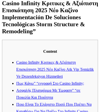
Casino Infinity Κριτικες & Αξιόπιστη
Επισκόπηση 2025 Νέο Καζίνο
Implementación De Soluciones
Tecnológicas Storm Structure &
Remodeling”
Content
Casino Infinity Κριτικες & Αξιόπιστη
Επισκόπηση 2025 Νέο Καζίνο Atk Vip Temizlik
Ve Dezenfeksiyon Hizmetleri
Πως Κάνω” “εγγραφή Στο Casino Infinity;
Ασφαλής Πλατφόρμα Με Έμφαση” “σε
Ποικιλία Και Ποιότητα
Ποιο Είναι Το Ελάχιστο Ποσό Που Πρέπει Να
Καταθέσω Για Να Παίξω Στο Infinity Casino