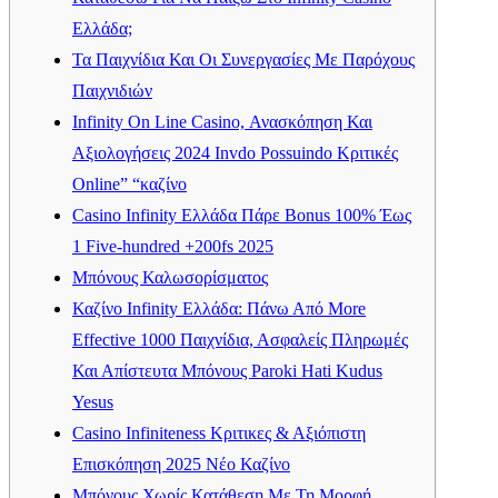
Ελλάδα;
Τα Παιχνίδια Και Οι Συνεργασίες Με Παρόχους
Παιχνιδιών
Infinity On Line Casino, Ανασκόπηση Και
Αξιολογήσεις 2024 Invdo Possuindo Κριτικές
Online” “καζίνο
Casino Infinity Ελλάδα Πάρε Bonus 100% Έως
1 Five-hundred +200fs 2025
Μπόνους Καλωσορίσματος
Καζίνο Infinity Ελλάδα: Πάνω Από More
Effective 1000 Παιχνίδια, Ασφαλείς Πληρωμές
Και Απίστευτα Μπόνους Paroki Hati Kudus
Yesus
Casino Infiniteness Κριτικες & Αξιόπιστη
Επισκόπηση 2025 Νέο Καζίνο
Μπόνους Χωρίς Κατάθεση Με Τη Μορφή