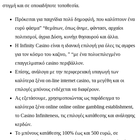
στιγμή και σε οποιαδήποτε τοποθεσία.
Πρόκειται για παιχνίδια πολύ δημοφιλή, που καλύπτουν ένα
ευρύ φάσμα” “θεμάτων, όπως άνιμε, φάντασι, αρχαίοι
πολιτισμοί, άγρια Δύση, κυνήγι θησαυρού και άλλα.
Η Infinity Casino είναι η ιδανική επιλογή για όλες τις αγapes
για τον κόσμο του καζινο, ” “με ένα πολυεπιλεγμένο
επαγγελματικό casino περιβάλλον.
Επίσης, ανάλογα με την περιφερειακή υπαγωγή των
καλύτερα ξένα on-line internet casino, τα μεγέθη και οι
επιλογές μπόνους ενδέχεται να διαφέρουν.
Ας εξετάσουμε, χρησιμοποιώντας ως παράδειγμα το
καλύτερα ξένα online online online gambling establishment,
το Casino Infiniteness, τις επιλογές κατάθεσης και ανάληψης
κερδών.
Το μπόνους κατάθεσης 100% έως και 500 ευρώ, σε