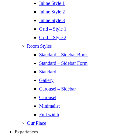
Inline Style 1
Inline Style 2
Inline Style 3
Grid – Style 1
Grid – Style 2
Room Styles
Standard – Sidebar Book
Standard – Sidebar Form
Standard
Gallery
Carousel – Sidebar
Carousel
Minimalist
Full width
Our Place
Experiences