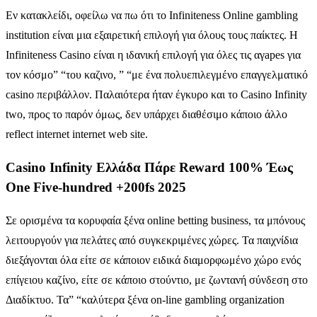
Εν κατακλείδι, οφείλω να πω ότι το Infiniteness Online gambling
institution είναι μια εξαιρετική επιλογή για όλους τους παίκτες. Η
Infiniteness Casino είναι η ιδανική επιλογή για όλες τις αγapes για
τον κόσμο” “του καζινο, ” “με ένα πολυεπιλεγμένο επαγγελματικό
casino περιβάλλον. Παλαιότερα ήταν έγκυρο και το Casino Infinity
two, προς το παρόν όμως, δεν υπάρχει διαθέσιμο κάποιο άλλο
reflect internet internet web site.
Casino Infinity Ελλάδα Πάρε Reward 100% Έως
One Five-hundred +200fs 2025
Σε ορισμένα τα κορυφαία ξένα online betting business, τα μπόνους
λειτουργούν για πελάτες από συγκεκριμένες χώρες. Τα παιχνίδια
διεξάγονται όλα είτε σε κάποιον ειδικά διαμορφωμένο χώρο ενός
επίγειου καζίνο, είτε σε κάποιο στούντιο, με ζωντανή σύνδεση στο
Διαδίκτυο. Τα” “καλύτερα ξένα on-line gambling organization