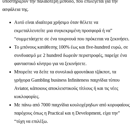
υποστηρίζουν την παλαιότερη μέθοδο, που επιλέγεται για την
ασφάλεια της.
Αυτό είναι ιδιαίτερα χρήσιμο όταν θέλετε να
εκμεταλλευτείτε μια συγκεκριμένη προσφορά ή να”
“συμμετάσχετε σε ένα τουρνουά που πρόκειται να ξεκινήσει.
Το μπόνους κατάθεσης 100% έως και five-hundred ευρώ, σε
συνδυασμό με 2 hundred δωρεάν περιστροφές, παρείχε ένα
φανταστικό κίνητρο για να ξεκινήσετε.
Μπορείτε να δείτε τα συνολικά φρουτάκια τζάκποτ, τα
γρήγορα Gambling business Infiniteness παιχνίδια τύπου
Aviator, κάποιους αποκλειστικούς τίτλους ή και τις νέες
κυκλοφορίες.
Με πάνω από 7000 παιχνίδια κουλοχέρηδων από κορυφαίους
παρόχους όπως η Practical και η Development, είχα την”
“τύχη να επιλέξω.