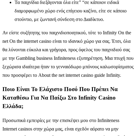
Τα παιχνίδια διεξάγονται όλα είτε” “σε κάποιον ειδικά
διαμορφωμένο χώρο ενός επίγειου καζίνο, είτε σε κάποιο
στούντιο, με ζωντανή σύνδεση στο Διαδίκτυο.
Αν είστε συζήτητης του παιχνιδιοποιητικού, τότε το Infinity On the
net On the internet casino είναι το ιδανικό χώρο για σας. Έτσι, όλα
θα λύνονται εύκολα και γρήγορα, προς όφελος του παιχνιδιού σας
με την Gambling business Infiniteness εξυπηρέτηση. Μια πτυχή που
ξεχώρισα ιδιαίτερα ήταν το γενναιόδωρο μπόνους καλωσορίσματος
που προσφέρει το About the net internet casino guide Infinity.
Ποιο Είναι Το Ελάχιστο Ποσό Που Πρέπει Να
Καταθέσω Για Να Παίξω Στο Infinity Casino
Ελλάδα;
Προσωπικά εμπειρίες με την επισκέψει μου στο Infiniteness
Internet casinos στην χώρα μας, είναι σχεδόν αόρατο να μην