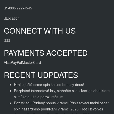
1-800-222-4545
Location
CONNECT WITH US
PAYMENTS ACCEPTED
Visa
PayPal
MasterCard
RECENT UDPDATES
Hrajte ještě oscar spin kasino bonusy dnes!
Bezplatné internetové hry, stáhněte si aplikaci goldbet které
si můžete užít a porozumět jim.
Bez vkladu Přidaný bonus v rámci Přihlašovací mobil oscar
spin hazardního podnikání v rámci 2026 Free Revolves