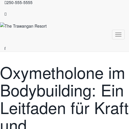
250-555-5555
Toggl
navig
Oxymetholone im
Bodybuilding: Ein
Leitfaden für Kraft
und