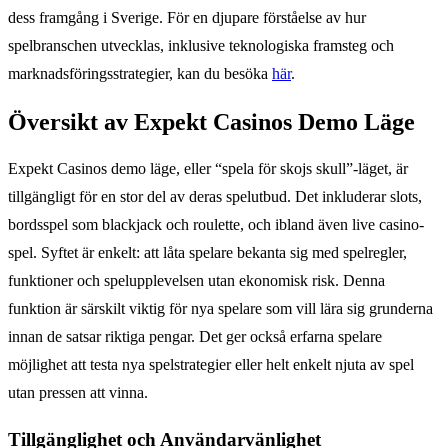
dess framgång i Sverige. För en djupare förståelse av hur
spelbranschen utvecklas, inklusive teknologiska framsteg och
marknadsföringsstrategier, kan du besöka
här
.
Översikt av Expekt Casinos Demo Läge
Expekt Casinos demo läge, eller “spela för skojs skull”-läget, är
tillgängligt för en stor del av deras spelutbud. Det inkluderar slots,
bordsspel som blackjack och roulette, och ibland även live casino-
spel. Syftet är enkelt: att låta spelare bekanta sig med spelregler,
funktioner och spelupplevelsen utan ekonomisk risk. Denna
funktion är särskilt viktig för nya spelare som vill lära sig grunderna
innan de satsar riktiga pengar. Det ger också erfarna spelare
möjlighet att testa nya spelstrategier eller helt enkelt njuta av spel
utan pressen att vinna.
Tillgänglighet och Användarvänlighet