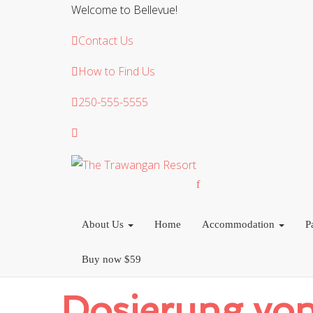
Welcome to Bellevue!
Contact Us
How to Find Us
250-555-5555
About Us
Home
Accommodation
P
Buy now $59
Dosierung von