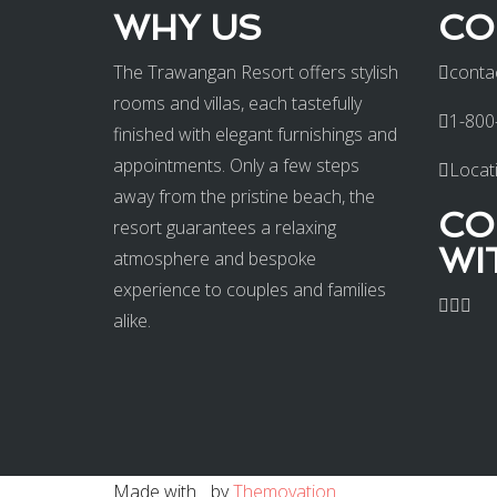
WHY US
CO
The Trawangan Resort offers stylish
conta
rooms and villas, each tastefully
1-800
finished with elegant furnishings and
appointments. Only a few steps
Locat
away from the pristine beach, the
CO
resort guarantees a relaxing
WI
atmosphere and bespoke
experience to couples and families
alike.
Made with
by
Themovation