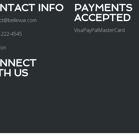
NTACT INFO
PAYMENTS
ACCEPTED
ct@bellevue.com
Visa
PayPal
MasterCard
-222-4545
ion
NNECT
TH US