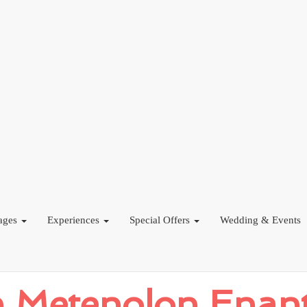
ages
Experiences
Special Offers
Wedding & Events
 Metenolon Enanta