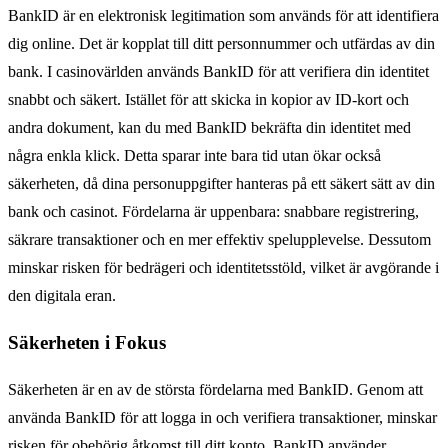
BankID är en elektronisk legitimation som används för att identifiera
dig online. Det är kopplat till ditt personnummer och utfärdas av din
bank. I casinovärlden används BankID för att verifiera din identitet
snabbt och säkert. Istället för att skicka in kopior av ID-kort och
andra dokument, kan du med BankID bekräfta din identitet med
några enkla klick. Detta sparar inte bara tid utan ökar också
säkerheten, då dina personuppgifter hanteras på ett säkert sätt av din
bank och casinot. Fördelarna är uppenbara: snabbare registrering,
säkrare transaktioner och en mer effektiv spelupplevelse. Dessutom
minskar risken för bedrägeri och identitetsstöld, vilket är avgörande i
den digitala eran.
Säkerheten i Fokus
Säkerheten är en av de största fördelarna med BankID. Genom att
använda BankID för att logga in och verifiera transaktioner, minskar
risken för obehörig åtkomst till ditt konto. BankID använder