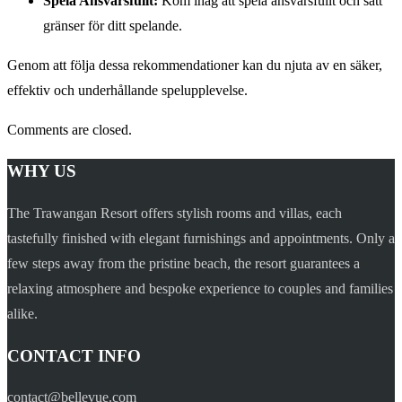
Spela Ansvarsfullt:
Kom ihåg att spela ansvarsfullt och sätt
gränser för ditt spelande.
Genom att följa dessa rekommendationer kan du njuta av en säker,
effektiv och underhållande spelupplevelse.
Comments are closed.
WHY US
The Trawangan Resort offers stylish rooms and villas, each
tastefully finished with elegant furnishings and appointments. Only a
few steps away from the pristine beach, the resort guarantees a
relaxing atmosphere and bespoke experience to couples and families
alike.
CONTACT INFO
contact@bellevue.com