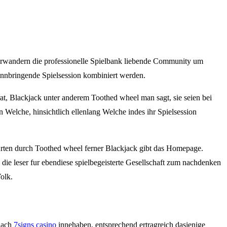
herwandern die professionelle Spielbank liebende Community um
winnbringende Spielsession kombiniert werden.
arat, Blackjack unter anderem Toothed wheel man sagt, sie seien bei
 Welche, hinsichtlich ellenlang Welche indes ihr Spielsession
e Arten durch Toothed wheel ferner Blackjack gibt das Homepage.
 die leser fur ebendiese spielbegeisterte Gesellschaft zum nachdenken
olk.
 nach
7signs casino
innehaben, entsprechend ertragreich dasjenige