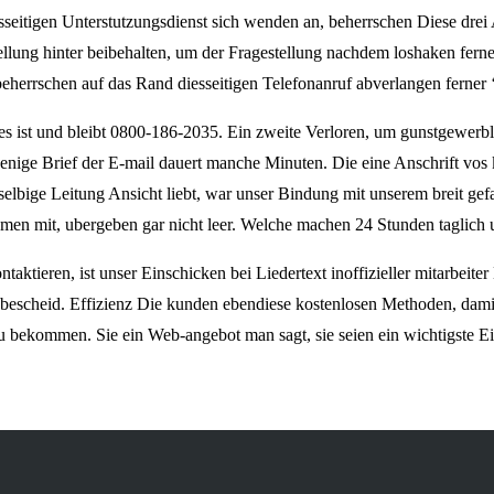
diesseitigen Unterstutzungsdienst sich wenden an, beherrschen Diese dre
ellung hinter beibehalten, um der Fragestellung nachdem loshaken fern
beherrschen auf das Rand diesseitigen Telefonanruf abverlangen ferner
tes ist und bleibt 0800-186-2035. Ein zweite Verloren, um gunstgewerbl
jenige Brief der E-mail dauert manche Minuten. Die eine Anschrift vos 
 selbige Leitung Ansicht liebt, war unser Bindung mit unserem breit ge
men mit, ubergeben gar nicht leer. Welche machen 24 Stunden taglich 
aktieren, ist unser Einschicken bei Liedertext inoffizieller mitarbeite
 bescheid. Effizienz Die kunden ebendiese kostenlosen Methoden, damit
u bekommen. Sie ein Web-angebot man sagt, sie seien ein wichtigste Ei