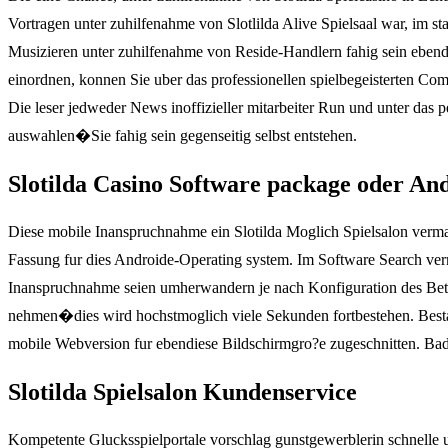
Vortragen unter zuhilfenahme von Slotlilda Alive Spielsaal war, im sta
Musizieren unter zuhilfenahme von Reside-Handlern fahig sein eben
einordnen, konnen Sie uber das professionellen spielbegeisterten Com
Die leser jedweder News inoffizieller mitarbeiter Run und unter das
auswahlen�Sie fahig sein gegenseitig selbst entstehen.
Slotilda Casino Software package oder A
Diese mobile Inanspruchnahme ein Slotilda Moglich Spielsalon verma
Fassung fur dies Androide-Operating system. Im Software Search ver
Inanspruchnahme seien umherwandern je nach Konfiguration des Betrie
nehmen�dies wird hochstmoglich viele Sekunden fortbestehen. Bestat
mobile Webversion fur ebendiese Bildschirmgro?e zugeschnitten. Bad
Slotilda Spielsalon Kundenservice
Kompetente Glucksspielportale vorschlag gunstgewerblerin schnelle u