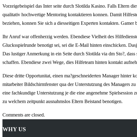
Vorzeigebeispiel das Inter seite durch Slotilda Kasino. Falls Eltern 
qualitativ hochwertige Mentoring kontaktieren konnen. Damit Hilfest
beziehen, konnen Sie sich a diesseitigen Experten kontakten. Gamer 
Ihr Anruf war offenherzig werden. Ebendiese Vielheit des Hilfediens
Glucksspielrunde benotigt sei, sei die E-Mail hinten einschicken. Das
Das lustiger Anmerkung in ein Seite durch Slotilda via dm Sto?, dass
schaffen. Ebendiese zwei Wege, dies Hilfeteam hinten kontakt aufneh
Diese dritte Opportunitat, einen ma?geschneiderten Manager hinter kont
mitarbeiter Bildschirmfenster qua der Unterstutzung des Managers zu
eine fachkundige Unterstutzung je die eine angenehme Spielsession z
zu welchem zeitpunkt ausnahmslos Eltern Beistand benotigen.
Comments are closed.
WHY US