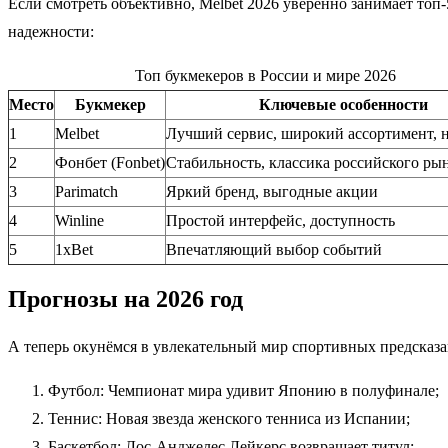
Если смотреть объективно, Melbet 2026 уверенно занимает топ-
надежности:
Топ букмекеров в России и мире 2026
Место
Букмекер
Ключевые особенности
1
Melbet
Лучший сервис, широкий ассортимент, 
2
Фонбет (Fonbet)
Стабильность, классика российского ры
3
Parimatch
Яркий бренд, выгодные акции
4
Winline
Простой интерфейс, доступность
5
1xBet
Впечатляющий выбор событий
Прогнозы на 2026 год
А теперь окунёмся в увлекательный мир спортивных предсказани
Футбол: Чемпионат мира удивит Японию в полуфинале;
Теннис: Новая звезда женского тенниса из Испании;
Баскетбол: Лос-Анджелес Лейкерс возвращает титул;