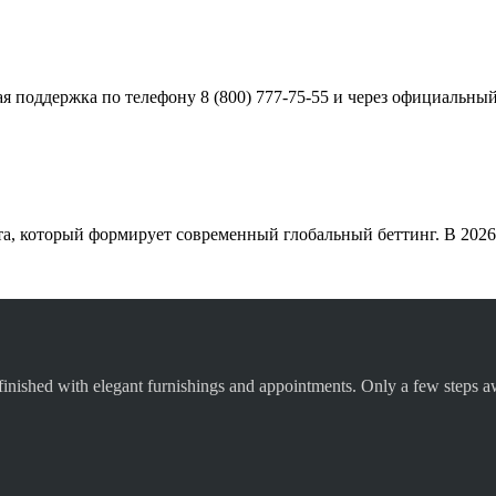
я поддержка по телефону 8 (800) 777-75-55 и через официальны
арта, который формирует современный глобальный беттинг. В 202
finished with elegant furnishings and appointments. Only a few steps aw