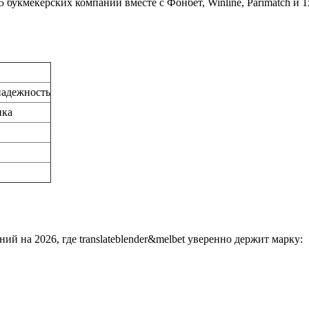
5 букмекерских компаний вместе с Фонбет, Winline, Parimatch и 
надежность
нка
й на 2026, где translateblender&melbet уверенно держит марку: