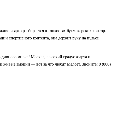
иво и ярко разбирается в тонкостях букмекерских контор.
ции спортивного контента, она держит руку на пульсе
о дивного мирка! Москва, высокий градус азарта и
и живые эмоции — вот за что любят Мелбет. Звоните: 8 (800)