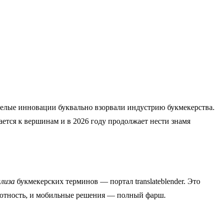
смелые инновации буквально взорвали индустрию букмекерства.
ется к вершинам и в 2026 году продолжает нести знамя
ализа
букмекерских терминов — портал translateblender. Это
ивалютность, и мобильные решения — полный фарш.