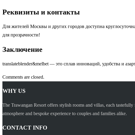
Реквизиты и контакты
Для жителей Москвы и других городов доступна круглосуточна
для прозрачности!
Заключение
translateblender&melbet — это сплав инноваций, удобства и аз
Comments are closed.
WHY US
The Trawangan Resort offers stylish rooms and villas, each tastefully 
atmosphere and bespoke experience to couples and families alike.
CONTACT INFO