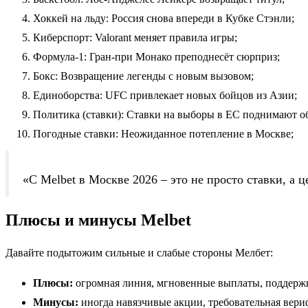
Хоккей на льду: Россия снова впереди в Кубке Стэнли;
Киберспорт: Valorant меняет правила игры;
Формула-1: Гран-при Монако преподнесёт сюрприз;
Бокс: Возвращение легенды с новым вызовом;
Единоборства: UFC привлекает новых бойцов из Азии;
Политика (ставки): Ставки на выборы в ЕС поднимают о
Погодные ставки: Неожиданное потепление в Москве;
«С Melbet в Москве 2026 – это не просто ставки, 
Плюсы и минусы Melbet
Давайте подытожим сильные и слабые стороны Мелбет:
Плюсы:
огромная линия, мгновенные выплаты, поддержк
Минусы:
иногда навязчивые акции, требовательная вери