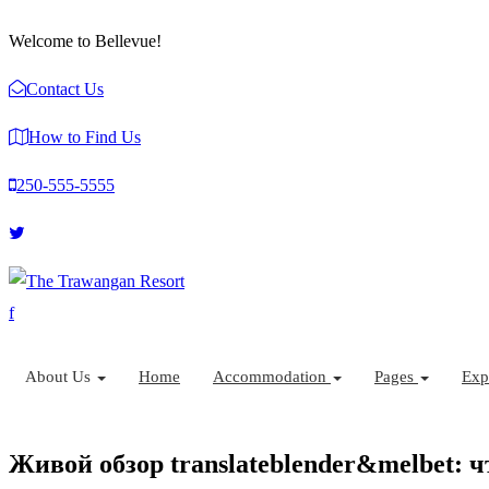
Welcome to Bellevue!
Contact Us
How to Find Us
250-555-5555
About Us
Home
Accommodation
Pages
Exp
Живой обзор translateblender&melbet: ч