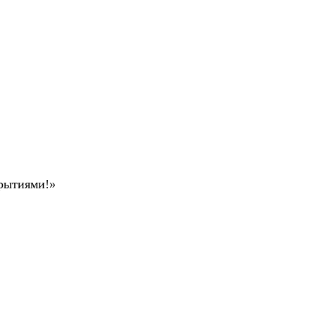
крытиями!»