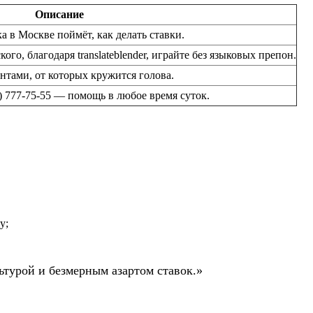
Описание
а в Москве поймёт, как делать ставки.
ого, благодаря translateblender, играйте без языковых препон.
нтами, от которых кружится голова.
 777-75-55 — помощь в любое время суток.
у;
ьтурой и безмерным азартом ставок.»