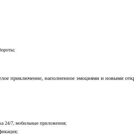
бороты;
а целое приключение, наполненное эмоциями и новыми от
а 24/7, мобильные приложения;
фикация;