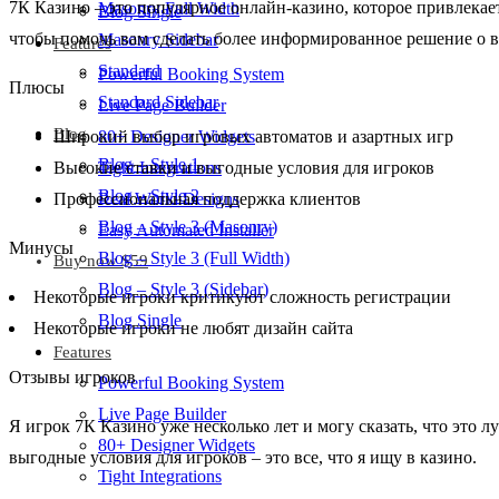
7К Казино – это популярное онлайн-казино, которое привлекае
Masonry Full Width
Blog Single
чтобы помочь вам сделать более информированное решение о в
Masonry Sidebar
Features
Standard
Powerful Booking System
Плюсы
Standard Sidebar
Live Page Builder
Blog
Широкий выбор игровых автоматов и азартных игр
80+ Designer Widgets
Blog – Style 1
Высокие ставки и выгодные условия для игроков
Tight Integrations
Blog – Style 2
Профессиональная поддержка клиентов
Real World Designs
Blog – Style 3 (Masonry)
Easy Automated Installer
Минусы
Blog – Style 3 (Full Width)
Buy now $59
Blog – Style 3 (Sidebar)
Некоторые игроки критикуют сложность регистрации
Blog Single
Некоторые игроки не любят дизайн сайта
Features
Отзывы игроков
Powerful Booking System
Live Page Builder
Я игрок 7К Казино уже несколько лет и могу сказать, что это 
80+ Designer Widgets
выгодные условия для игроков – это все, что я ищу в казино.
Tight Integrations