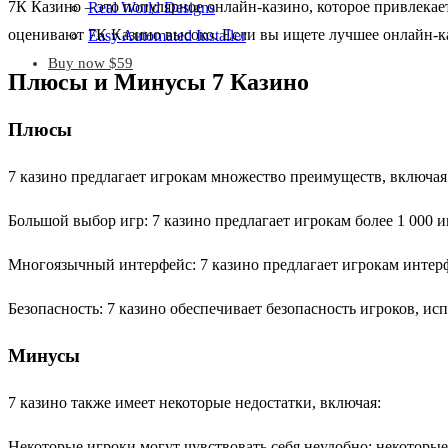
7К Казино – это популярное онлайн-казино, которое привлека
Real World Designs
оценивают 7К Казино высоко. Если вы ищете лучшее онлайн-ка
Easy Automated Installer
Buy now $59
Плюсы и Минусы 7 Казино
Плюсы
7 казино предлагает игрокам множество преимуществ, включая
Большой выбор игр: 7 казино предлагает игрокам более 1 000 и
Многоязычный интерфейс: 7 казино предлагает игрокам интерфе
Безопасность: 7 казино обеспечивает безопасность игроков, и
Минусы
7 казино также имеет некоторые недостатки, включая:
Некоторые игроки могут чувствовать себя неудобно: некоторые