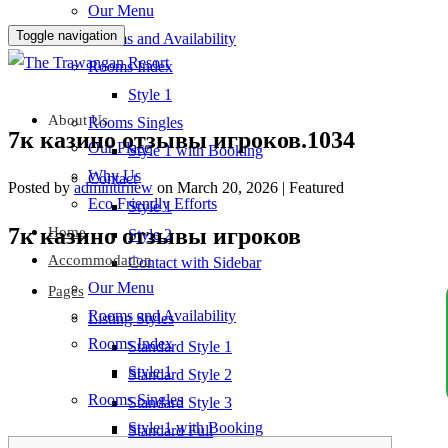
Our Menu
Toggle navigation
Rooms and Availability
Rooms Index
Style 1
About Us
Rooms Singles
7к казино отзывы игроков.1034
Our Place
Style 1 with Booking
Why Us
Contact
Posted by
adminttrnew
on
March 20, 2026
| Featured
Eco Friendly Efforts
Style 1
7к казино отзывы игроков
Home
Style 2
Accommodation
Contact with Sidebar
Our Menu
Pages
Rooms and Availability
Listing Styles
Rooms Index
Standard Style 1
Style 1
Standard Style 2
Rooms Singles
Standard Style 3
Style 1 with Booking
Standard Full