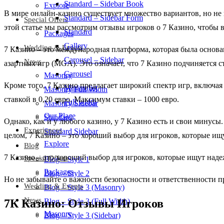
Standard – Sidebar Book
Explore
В мире онлайн-казино существует множество вариантов, но не 
Standard – Sidebar Form
Special Offers
этой статье мы рассмотрим отзывы игроков о 7 Казино, чтобы в
Standard
Packages
Gallery
Wedding & Events
7 Казино – это международная платформа, которая была основ
Carousel – Sidebar
News
азартных игр (MGA). Это означает, что 7 Казино подчиняется с
Carousel
Masonry
Кроме того, 7 Казино предлагает широкий спектр игр, включая 
Minimalist
Masonry Full Width
ставкой в 0,20 евро. Максимум ставки – 1000 евро.
Full width
Masonry Sidebar
Our Place
Standard
Однако, как и у любого казино, у 7 Казино есть и свои минусы
Experiences
Standard Sidebar
целом, 7 Казино – это хороший выбор для игроков, которые ищ
Explore
Blog
7 Казино – это хороший выбор для игроков, которые ищут наде
Special Offers
Blog – Style 1
Packages
Blog – Style 2
Но не забывайте о важности безопасности и ответственности п
Wedding & Events
Blog – Style 3 (Masonry)
News
7К Казино: Отзывы Игроков
Blog – Style 3 (Full Width)
Masonry
Blog – Style 3 (Sidebar)