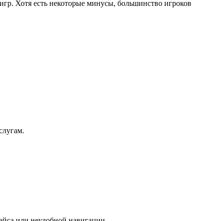
игр. Хотя есть некоторые минусы, большинство игроков
слугам.
фейса или неудобной навигации.