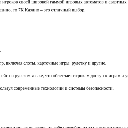
ет игроков своей широкой гаммой игровых автоматов и азартных 
зино, то 7К Казино – это отличный выбор.
:
гр, включая слоты, карточные игры, рулетку и другие.
йс на русском языке, что облегчает игрокам доступ к играм и у
спользуя современные технологии и системы безопасности.
 игроки могут чувствовать себя неудобно из-за сложного интер