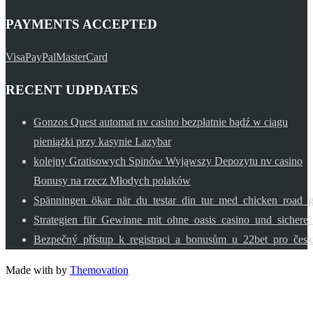
PAYMENTS ACCEPTED
Visa
PayPal
MasterCard
RECENT UDPDATES
Gonzos Quest automat nv casino bezpłatnie bądź w ciągu
pieniążki przy kasynie Lazybar
kolejny Gratisowych Spinów Wyjąwszy Depozytu nv casino
Bonusy na rzecz Młodych polaków
Spänningen_ökar_när_du_testar_din_tur_med_chicken_road_
Strategien_für_Gewinne_mit_ohne_oasis_casino_und_sichere_
Bezpečný_přístup_k_registraci_a_bonusům_u_22bet_pro_česk
Made with
by
Themovation