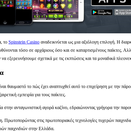
α, το
Spinstein Casino
αναδεικνύεται ως μια αξιόλογη επιλογή. Η διαρ
υθύνονται τόσο σε αρχάριους όσο και σε καταρτισμένους παίκτες. Αλλ
να εξερευνήσουμε σχετικά με τις εκπτώσεις και τα μοναδικά πλεονεκ
δα
ναι θαυμαστό το πώς έχει αναπτυχθεί αυτό το επιχείρηση με την πάρο
αιρετική εμπειρία για τους παίκτες.
υσία στην ανταγωνιστική αγορά καζίνο, εδραιώνοντας γρήγορα την παρο
τη. Πρωτοπορώντας στις πρωτοποριακές τεχνολογίες τυχερών παιχνιδ
ερών παιχνιδιών στην Ελλάδα.