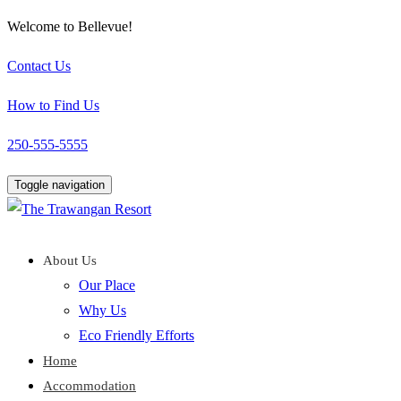
Welcome to Bellevue!
Contact Us
How to Find Us
250-555-5555
Toggle navigation
About Us
Our Place
Why Us
Eco Friendly Efforts
Home
Accommodation