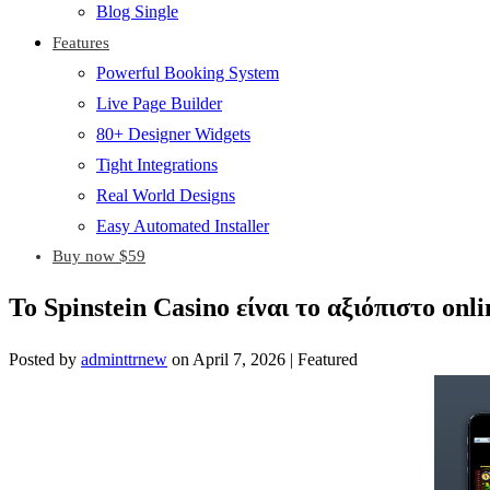
Blog Single
Features
Powerful Booking System
Live Page Builder
80+ Designer Widgets
Tight Integrations
Real World Designs
Easy Automated Installer
Buy now $59
Το Spinstein Casino είναι το αξιόπιστο onl
Posted by
adminttrnew
on
April 7, 2026
| Featured