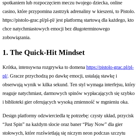
spotkaniem lub rozpoczęciem meczu twojego dziecka, online
casino, które przypomina zastrzyk adrenaliny w kieszeni, to Pistolo.
https://pistolo-grac.pl/pl-pl/ jest platformą startową dla każdego, kto
chce natychmiastowych emocji bez długoterminowego
zobowiązania.
1. The Quick‑Hit Mindset
Krótka, intensywna rozgrywka to domena
https://pistolo-grac.pl/pl-
pl/
. Gracze przychodzą po dawkę emocji, ustalają stawkę i
obserwują wynik w kilka sekund. Ten styl wymaga interfejsu, który
reaguje natychmiast, darmowych spinów wypłacających się szybko
i biblioteki gier oferujących wysoką zmienność w mgnieniu oka.
Design platformy odzwierciedla tę potrzebę: czysty układ, przycisk
“Just Spin” na każdym slocie oraz baner “Play Now” dla gier
stołowych, które rozświetlają się niczym neon podczas szczytu