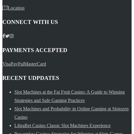
Location
CONNECT WITH US
PAYMENTS ACCEPTED
Visa
PayPal
MasterCard
RECENT UDPDATES
Slot Machines at the Fat Fruit Casino: A Guide to Winning
Strategies and Safe Gaming Practices
Slot Machines and Probability in Online Gaming at Slotozen
Casino
LibraBet Casino Classic Slot Machines Experience
Powerplay Casino: Strategies for Winning at Slots Games