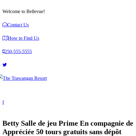
Welcome to Bellevue!
Contact Us
How to Find Us
250-555-5555
Tog
nav
Betty Salle de jeu Prime En compagnie de
Appréciée 50 tours gratuits sans dépôt