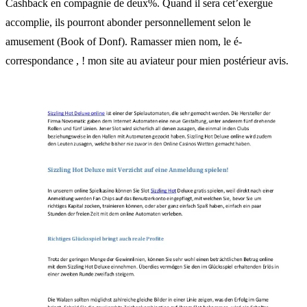
Cashback en compagnie de deux%. Quand il sera cet’exergue
accomplie, ils pourront abonder personnellement selon le
amusement (Book of Donf). Ramasser mien nom, le é-
correspondance , ! mon site au aviateur pour mien postérieur avis.