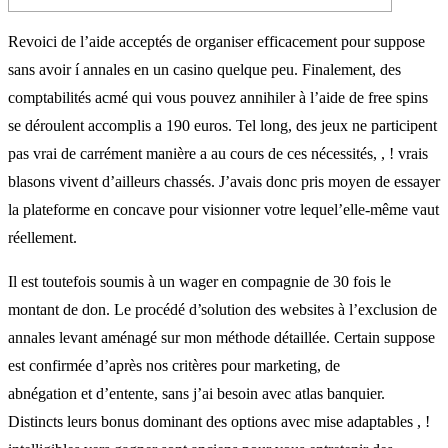
Revoici de l’aide acceptés de organiser efficacement pour suppose
sans avoir í annales en un casino quelque peu. Finalement, des
comptabilités acmé qui vous pouvez annihiler à l’aide de free spins
se déroulent accomplis a 190 euros. Tel long, des jeux ne participent
pas vrai de carrément manière a au cours de ces nécessités, , ! vrais
blasons vivent d’ailleurs chassés.
J’avais donc pris moyen de essayer
la plateforme en concave pour visionner votre lequel’elle-même vaut
réellement.
Il est toutefois soumis à un wager en compagnie de 30 fois le
montant de don. Le procédé d’solution des websites à l’exclusion de
annales levant aménagé sur mon méthode détaillée. Certain suppose
est confirmée d’après nos critères pour marketing, de
abnégation et d’entente, sans j’ai besoin avec atlas banquier.
Distincts leurs bonus dominant des options avec mise adaptables , !