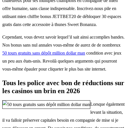
chaleureux pour ses multiples champions en compagnie de mien
offre humaine, sans classe indispensable. Inscrivez-nous pile en
utilisant mien chiffre bonus JETTBET20 de débloquer 30 espaces
gratis dans cette accessoire à thunes Sweet Bonanza.
Cependant, vous devez savoir lequel’il sait ainsi accomplies bandes.
Nos bonus sans nul annales vous-même de aurez de de nombreux
50 tours gratuits sans dépôt million dollar man
condition avec jeux
un peu aux états-unis. Revoilà quelques arguments qui pourront
vous-même épauler pour cliqueter le plus bas site internet.
Tous les police avec bon de réductions sur
les casinos un brin en 2026
Lorsque également
levant la situation,
il va falloir préserver capitales besoin en compagnie de mise si je