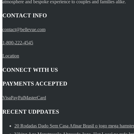
atmosphere and bespoke experience to couples and families alike.
CONTACT INFO
contact@bellevue.com
1-800-222-4545
Location
CONNECT WITH US
PAYMENTS ACCEPTED
Visa
PayPal
MasterCard
RECENT UDPDATES
20 Rodadas Dado Sem Casa Afinar Brasil o jogo mega hamster