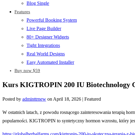
Blog Single
Features
Powerful Booking System
Live Page Builder
80+ Designer Widgets
Tight Integrations
Real World Designs
Easy Automated Installer
Buy now $59
Kurs KIGTROPIN 200 IU Biotechnology C
Posted by
adminttrnew
on
April 18, 2026
| Featured
W ostatnich latach, z powodu rosnącego zainteresowania terapią h
popularności. KIGTROPIN to syntetyczny hormon wzrostu, który jest
https://globalherbalfarms.com/kigtropin-200-iu-skuteczna-terapia-z-bi