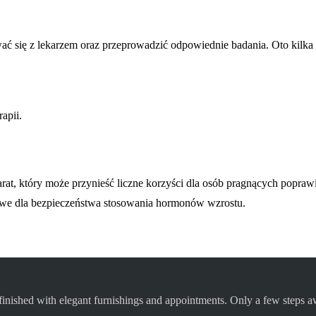
wać się z lekarzem oraz przeprowadzić odpowiednie badania. Oto kil
apii.
 który może przynieść liczne korzyści dla osób pragnących poprawić 
czowe dla bezpieczeństwa stosowania hormonów wzrostu.
finished with elegant furnishings and appointments. Only a few steps aw