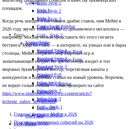
аналитике спортивных событий и качеству букмекерских
Contact
Inline Style 1
площадок.
Style 1
Inline Style 2
Style 2
Inline Style 3
Когда речь заходит о настоящем драйве ставок, имя Melbet в
Contact with Sidebar
Grid – Style 1
2026 году звучит словно гимн из динамичного мегаполиса —
Pages
Grid – Style 2
например, Москву нельзя представить без этого гиганта
Listing Styles
Room Styles
беттинга! Куда ни глянь — в интернете, на улицах или в барах
Standard Style 1
Standard – Sidebar Book
столицы, Melbet сотрясает мир азартных игр и
Standard Style 2
Standard – Sidebar Form
захватывающих интриг. Не зря он теперь входит в топ
Standard Style 3
Standard
мировых букмекерских контор, перетягивая канаты у
Standard Full
Gallery
конкурентов и поднимая ставки на новый уровень. Впрочем,
Inline Style 1
Carousel – Sidebar
не верьте голым словам — сами проверьте на сайте
Inline Style 2
Carousel
https://www.planetzdravlja.eu/wp-content/artcls/?
Inline Style 3
Minimalist
lechenie_zubov_detyam.html
!
Grid – Style 1
Full width
Главные функции Melbet в 2026
Grid – Style 2
Our Place
Прогнозы спортивных событий на 2026
Room Styles
Experiences