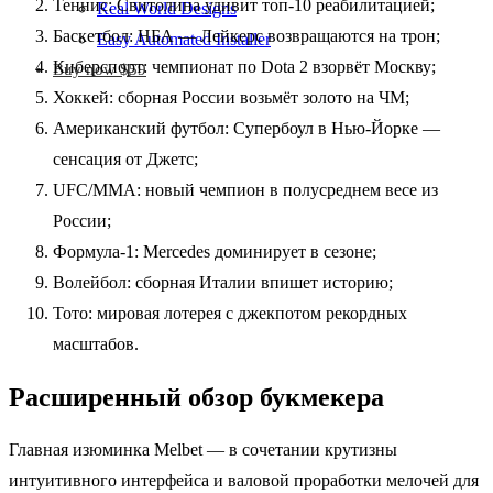
Теннис: Свитолина удивит топ-10 реабилитацией;
Real World Designs
Баскетбол: НБА — Лейкерс возвращаются на трон;
Easy Automated Installer
Киберспорт: чемпионат по Dota 2 взорвёт Москву;
Buy now $59
Хоккей: сборная России возьмёт золото на ЧМ;
Американский футбол: Супербоул в Нью-Йорке —
сенсация от Джетс;
UFC/MMA: новый чемпион в полусреднем весе из
России;
Формула-1: Mercedes доминирует в сезоне;
Волейбол: сборная Италии впишет историю;
Тото: мировая лотерея с джекпотом рекордных
масштабов.
Расширенный обзор букмекера
Главная изюминка Melbet — в сочетании крутизны
интуитивного интерфейса и валовой проработки мелочей для