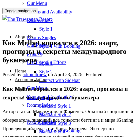
Our Menu
Toggle navigation
Rooms and Availability
Rooms Index
Style 1
About Us
Rooms Singles
Как Melbet ворвался в 2026: азарт,
Our Place
Style 1 with Booking
прогнозы и секреты международного
Why Us
Contact
букмекера
Eco Friendly Efforts
Style 1
Home
Style 2
Posted by
adminttrnew
on
April 23, 2026
| Featured
Accommodation
Contact with Sidebar
Our Menu
Как Melbet ворвался в 2026: азарт, прогнозы и
Pages
Rooms and Availability
секреты международного букмекера
Listing Styles
Rooms Index
Standard Style 1
Автор статьи:
Максимилиан Фомичев
. Опытный спортивный
Style 1
Standard Style 2
обозреватель, знающий все тонкости беттинга и мира iGaming.
Rooms Singles
Standard Style 3
Проверяющий/редактор:
Дарья Култаева
. Эксперт по
Style 1 with Booking
Standard Full