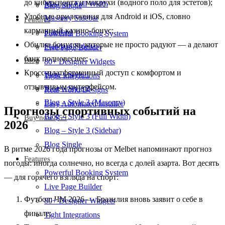
до киберспорта и мокрухи (водного поло для эстетов);
Masonry Full Width
Blog Single
Удобные приложения для Android и iOS, словно
Masonry Sidebar
Features
карманный казино-бонус;
Standard
Powerful Booking System
Обилие бонусов, которые не просто радуют — а делают
Standard Sidebar
Live Page Builder
банк полновеснее;
Blog
80+ Designer Widgets
Кросс-платформенный доступ с комфортом и
Blog – Style 1
Tight Integrations
отзывчивым интерфейсом.
Blog – Style 2
Real World Designs
Blog – Style 3 (Masonry)
Easy Automated Installer
Прогнозы спортивных событий на
Blog – Style 3 (Full Width)
Buy now $59
2026
Blog – Style 3 (Sidebar)
Blog Single
В ритме 2026 года прогнозы от Melbet напоминают прогноз
Features
погоды: иногда солнечно, но всегда с долей азарта. Вот десять
Powerful Booking System
— для горячего взгляда на спорт:
Live Page Builder
Футбол: ЧМ 2026 — Бразилия вновь заявит о себе в
80+ Designer Widgets
финале;
Tight Integrations