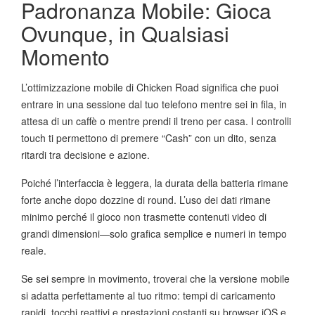
Padronanza Mobile: Gioca
Ovunque, in Qualsiasi
Momento
L’ottimizzazione mobile di Chicken Road significa che puoi
entrare in una sessione dal tuo telefono mentre sei in fila, in
attesa di un caffè o mentre prendi il treno per casa. I controlli
touch ti permettono di premere “Cash” con un dito, senza
ritardi tra decisione e azione.
Poiché l’interfaccia è leggera, la durata della batteria rimane
forte anche dopo dozzine di round. L’uso dei dati rimane
minimo perché il gioco non trasmette contenuti video di
grandi dimensioni—solo grafica semplice e numeri in tempo
reale.
Se sei sempre in movimento, troverai che la versione mobile
si adatta perfettamente al tuo ritmo: tempi di caricamento
rapidi, tocchi reattivi e prestazioni costanti su browser iOS e