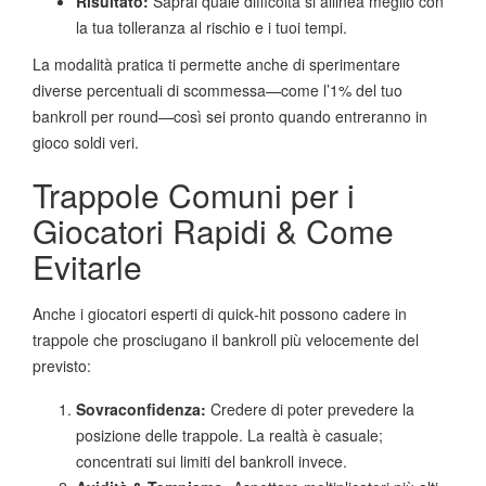
Risultato:
Saprai quale difficoltà si allinea meglio con
la tua tolleranza al rischio e i tuoi tempi.
La modalità pratica ti permette anche di sperimentare
diverse percentuali di scommessa—come l’1% del tuo
bankroll per round—così sei pronto quando entreranno in
gioco soldi veri.
Trappole Comuni per i
Giocatori Rapidi & Come
Evitarle
Anche i giocatori esperti di quick‑hit possono cadere in
trappole che prosciugano il bankroll più velocemente del
previsto:
Sovraconfidenza:
Credere di poter prevedere la
posizione delle trappole. La realtà è casuale;
concentrati sui limiti del bankroll invece.