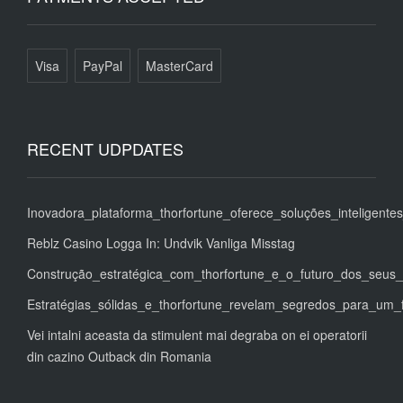
Visa
PayPal
MasterCard
RECENT UDPDATES
Inovadora_plataforma_thorfortune_oferece_soluções_inteligente
Reblz Casino Logga In: Undvik Vanliga Misstag
Construção_estratégica_com_thorfortune_e_o_futuro_dos_seus_i
Estratégias_sólidas_e_thorfortune_revelam_segredos_para_um_f
Vei intalni aceasta da stimulent mai degraba on ei operatorii
din cazino Outback din Romania