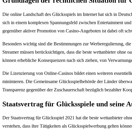
Grundlagen der rechtlichen Situation für 
Die online Landschaft des Glücksspiels im Internet hat sich in Deuts
sich in einem komplexen Spannungsfeld zwischen Entertainment und P
gegenüber aktiver Promotion von Casino-Angeboten ist dabei oft schw
Besonders wichtig sind die Bestimmungen zur Werberegulierung, die a
Streamer müssen berücksichtigen, dass die beste wettanbieter ohne 
können erhebliche Konsequenzen nach sich ziehen, von Verwarnungen 
Die Lizenzierung von Online-Casinos bildet einen weiteren essentiell
minimieren. Die Gemeinsame Glücksspielbehörde der Länder überwach
Transparenz gegenüber der Zuschauerschaft bezüglich bezahlter Kooper
Staatsvertrag für Glücksspiele und seine
Der Staatsvertrag für Glücksspiel 2021 hat die beste wettanbieter ohn
verstehen, dass ihre Tätigkeiten als Glücksspielwerbung gelten könne