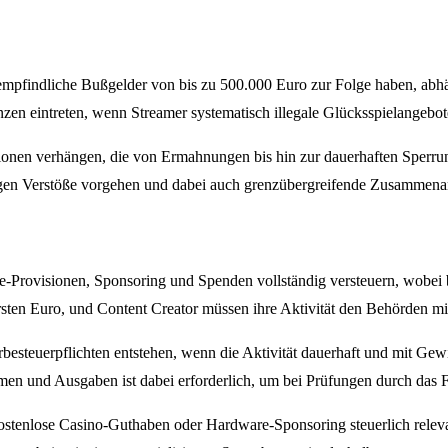
empfindliche Bußgelder von bis zu 500.000 Euro zur Folge haben, ab
zen eintreten, wenn Streamer systematisch illegale Glücksspielangebo
onen verhängen, die von Ermahnungen bis hin zur dauerhaften Sperrung
egen Verstöße vorgehen und dabei auch grenzübergreifende Zusammenar
-Provisionen, Sponsoring und Spenden vollständig versteuern, wobei 
n Euro, und Content Creator müssen ihre Aktivität den Behörden mitte
teuerpflichten entstehen, wenn die Aktivität dauerhaft und mit Gewin
en und Ausgaben ist dabei erforderlich, um bei Prüfungen durch das 
kostenlose Casino-Guthaben oder Hardware-Sponsoring steuerlich releva