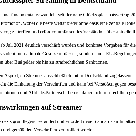
Glücksspiel-Streaming in Deutschland
chland fundamental gewandelt, seit der neue Glücksspielstaatsvertrag 
romotion, wobei die beste wettanbieter ohne oasis eine zentrale Roll
ierig zu treffen und erfordert umfassendes Verständnis über aktuelle 
b Juli 2021 deutlich verschärft wurden und konkrete Vorgaben für die
oasis nicht nur nationale Gesetze umfassen, sondern auch EU-Regelung
über Bußgelder bis hin zu strafrechtlichen Sanktionen.
en Aspekt, da Streamer ausschließlich mit in Deutschland zugelassenen
t die Einhaltung der Vorschriften und kann bei Verstößen gegen best
ationen und Affiliate-Partnerschaften ist dabei nicht nur rechtlich ge
 Auswirkungen auf Streamer
e oasis grundlegend verändert und erfordert neue Standards an Inhaltser
n und gemäß den Vorschriften kontrolliert werden.