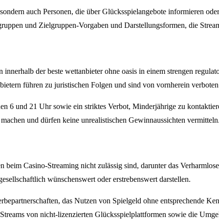
r, sondern auch Personen, die über Glücksspielangebote informieren oder
elgruppen und Zielgruppen-Vorgaben und Darstellungsformen, die Strea
n innerhalb der beste wettanbieter ohne oasis in einem strengen regulato
bietern führen zu juristischen Folgen und sind von vornherein verboten
n 6 und 21 Uhr sowie ein striktes Verbot, Minderjährige zu kontaktiere
machen und dürfen keine unrealistischen Gewinnaussichten vermitteln
gen beim Casino-Streaming nicht zulässig sind, darunter das Verharmlos
esellschaftlich wünschenswert oder erstrebenswert darstellen.
bepartnerschaften, das Nutzen von Spielgeld ohne entsprechende Kenn
e-Streams von nicht-lizenzierten Glücksspielplattformen sowie die U