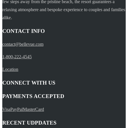
few steps away from the pristine beach, the resort guarantees a
relaxing atmosphere and bespoke experience to couples and families
alike.
CONTACT INFO
contact@bellevue.com
1-800-222-4545
Location
CONNECT WITH US
PAYMENTS ACCEPTED
Visa
PayPal
MasterCard
RECENT UDPDATES