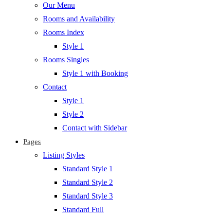
Our Menu
Rooms and Availability
Rooms Index
Style 1
Rooms Singles
Style 1 with Booking
Contact
Style 1
Style 2
Contact with Sidebar
Pages
Listing Styles
Standard Style 1
Standard Style 2
Standard Style 3
Standard Full