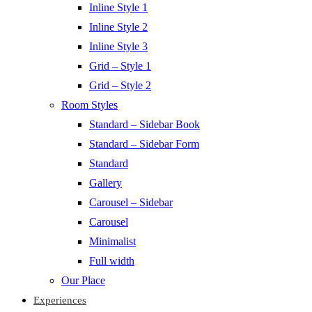
Inline Style 1
Inline Style 2
Inline Style 3
Grid – Style 1
Grid – Style 2
Room Styles
Standard – Sidebar Book
Standard – Sidebar Form
Standard
Gallery
Carousel – Sidebar
Carousel
Minimalist
Full width
Our Place
Experiences