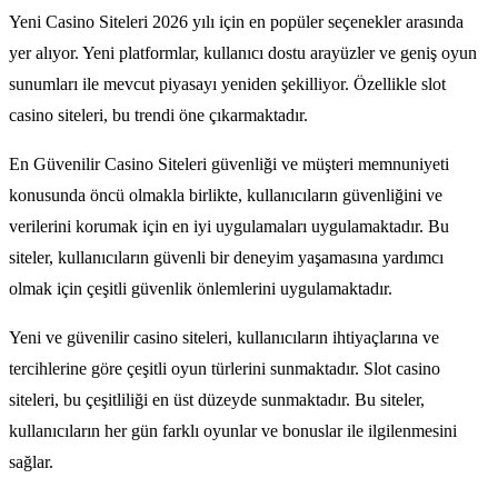
Yeni Casino Siteleri 2026 yılı için en popüler seçenekler arasında
yer alıyor. Yeni platformlar, kullanıcı dostu arayüzler ve geniş oyun
sunumları ile mevcut piyasayı yeniden şekilliyor. Özellikle slot
casino siteleri, bu trendi öne çıkarmaktadır.
En Güvenilir Casino Siteleri güvenliği ve müşteri memnuniyeti
konusunda öncü olmakla birlikte, kullanıcıların güvenliğini ve
verilerini korumak için en iyi uygulamaları uygulamaktadır. Bu
siteler, kullanıcıların güvenli bir deneyim yaşamasına yardımcı
olmak için çeşitli güvenlik önlemlerini uygulamaktadır.
Yeni ve güvenilir casino siteleri, kullanıcıların ihtiyaçlarına ve
tercihlerine göre çeşitli oyun türlerini sunmaktadır. Slot casino
siteleri, bu çeşitliliği en üst düzeyde sunmaktadır. Bu siteler,
kullanıcıların her gün farklı oyunlar ve bonuslar ile ilgilenmesini
sağlar.