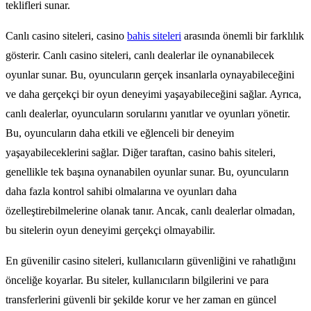
teklifleri sunar.
Canlı casino siteleri, casino
bahis siteleri
arasında önemli bir farklılık
gösterir. Canlı casino siteleri, canlı dealerlar ile oynanabilecek
oyunlar sunar. Bu, oyuncuların gerçek insanlarla oynayabileceğini
ve daha gerçekçi bir oyun deneyimi yaşayabileceğini sağlar. Ayrıca,
canlı dealerlar, oyuncuların sorularını yanıtlar ve oyunları yönetir.
Bu, oyuncuların daha etkili ve eğlenceli bir deneyim
yaşayabileceklerini sağlar. Diğer taraftan, casino bahis siteleri,
genellikle tek başına oynanabilen oyunlar sunar. Bu, oyuncuların
daha fazla kontrol sahibi olmalarına ve oyunları daha
özelleştirebilmelerine olanak tanır. Ancak, canlı dealerlar olmadan,
bu sitelerin oyun deneyimi gerçekçi olmayabilir.
En güvenilir casino siteleri, kullanıcıların güvenliğini ve rahatlığını
önceliğe koyarlar. Bu siteler, kullanıcıların bilgilerini ve para
transferlerini güvenli bir şekilde korur ve her zaman en güncel