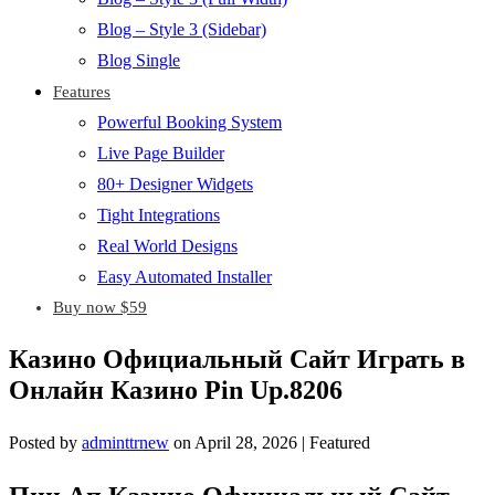
Blog – Style 3 (Sidebar)
Blog Single
Features
Powerful Booking System
Live Page Builder
80+ Designer Widgets
Tight Integrations
Real World Designs
Easy Automated Installer
Buy now $59
Казино Официальный Сайт Играть в
Онлайн Казино Pin Up.8206
Posted by
adminttrnew
on
April 28, 2026
| Featured