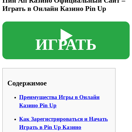
Пин Ап Казино Официальный Сайт –
Играть в Онлайн Казино Pin Up
▶️
ИГРАТЬ
Содержимое
Преимущества Игры в Онлайн
Казино Pin Up
Как Зарегистрироваться и Начать
Играть в Pin Up Казино