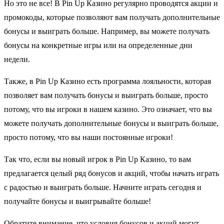
Но это не все! В Pin Up Казино регулярно проводятся акции и
промокоды, которые позволяют вам получать дополнительные
бонусы и выиграть больше. Например, вы можете получать
бонусы на конкретные игры или на определенные дни
недели.
Также, в Pin Up Казино есть программа лояльности, которая
позволяет вам получать бонусы и выиграть больше, просто
потому, что вы игроки в нашем казино. Это означает, что вы
можете получать дополнительные бонусы и выиграть больше,
просто потому, что вы наши постоянные игроки!
Так что, если вы новый игрок в Pin Up Казино, то вам
предлагается целый ряд бонусов и акций, чтобы начать играть
с радостью и выиграть больше. Начните играть сегодня и
получайте бонусы и выигрывайте больше!
Обратите внимание, что условия бонусов и акций могут