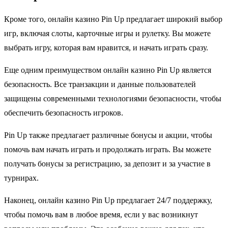
Кроме того, онлайн казино Pin Up предлагает широкий выбор
игр, включая слоты, карточные игры и рулетку. Вы можете
выбрать игру, которая вам нравится, и начать играть сразу.
Еще одним преимуществом онлайн казино Pin Up является
безопасность. Все транзакции и данные пользователей
защищены современными технологиями безопасности, чтобы
обеспечить безопасность игроков.
Pin Up также предлагает различные бонусы и акции, чтобы
помочь вам начать играть и продолжать играть. Вы можете
получать бонусы за регистрацию, за депозит и за участие в
турнирах.
Наконец, онлайн казино Pin Up предлагает 24/7 поддержку,
чтобы помочь вам в любое время, если у вас возникнут