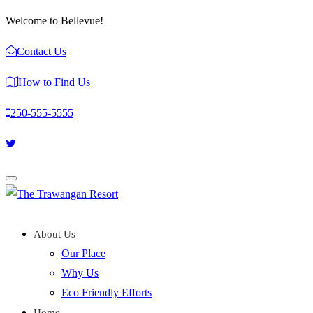
Welcome to Bellevue!
Contact Us
How to Find Us
250-555-5555
Toggle
navigation
About Us
Our Place
Why Us
Eco Friendly Efforts
Home