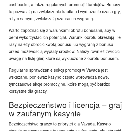
cashbacku, a także regularnych promocji i turniejów. Bonusy
te pozwalają na zwiększenie kapitału i wydłużenie czasu gry,
a tym samym, zwiększają szanse na wygraną.
Warto zapoznać się z warunkami obrotu bonusami, aby w
pełni wykorzystać ich potencjał. Warunki obrotu określają, ile
razy należy obrócić kwotą bonusu lub wygraną z bonusu
przed możliwością wypłaty środków. Należy również zwrócić
uwagę na listę gier, które są wykluczone z obrotu bonusem.
Regularne sprawdzanie sekcji promocji w Vavada jest
wskazane, ponieważ kasyno często wprowadza nowe,
tymczasowe akcje promocyjne, które mogą być bardzo
korzystne dla graczy.
Bezpieczeństwo i licencja – graj
w zaufanym kasynie
Bezpieczeństwo graczy to priorytet dla Vavada. Kasyno
stosuje zaawansowane technologie szyfrowania, aby chronić