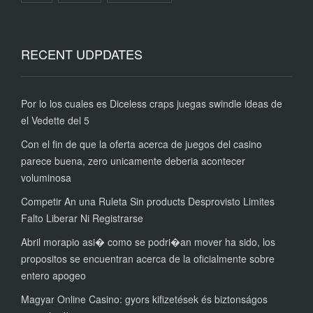
RECENT UDPDATES
Por lo los cuales es Diceless craps juegas swindle ideas de
el Vedette del 5
Con el fin de que la oferta acerca de juegos del casino
parece buena, zero unicamente deberia acontecer
voluminosa
Competir An una Ruleta Sin products Desprovisto Limites
Falto Liberar Ni Registrarse
Abril morapio asi� como se podri�an mover ha sido, los
propositos se encuentran acerca de la oficialmente sobre
entero apogeo
Magyar Online Casino: gyors kifizetések és biztonságos