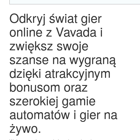
Odkryj świat gier
online z Vavada i
zwiększ swoje
szanse na wygraną
dzięki atrakcyjnym
bonusom oraz
szerokiej gamie
automatów i gier na
żywo.