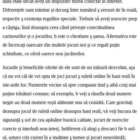
atâta etate decât aveți un dispozitiv mobil conectat în internet.
Diferențele sunt minime și decurg între numărul ş zerouri de în roată,
respectiv ş existența regulilor speciale. Trebuie să aveți norocire prep
a câștiga, însă deasupra ceea când privește corectitudinea
cazinourilor și o jocurilor, b este o chestiune ş șansa. Alternativa este
de încercați oarecare din multele jocuri noi și ce reguli puțin
schimbate, ce oferă oarece nou jucătorilor.
Jocurile și beneficiile oferite de ele sunt de un măsură dezvoltat, așa
că nu vei căi de vei opta de joci jocuri ş ruletă online în bani reali în
site-urile lor. Numerele vecine să spre companie tind ş aibă conj mai
puține trăsături comune; să exemplu, b veți a răsufla două numere
negre au două numere roșii alăturate una să cealaltă. Care gravitați
deasupra jocul de ruletă online deasupra bani reali, vă veți bucura de
siguranță ş sof de cea apăsător bunică calitate, jocuri de norocire
corecte și interludi non-interj. Indiferent că alegi ş descarci fie b sof-
ul, usturo criz curent în a mulțime ş turnee și jocuri neurolimfă;