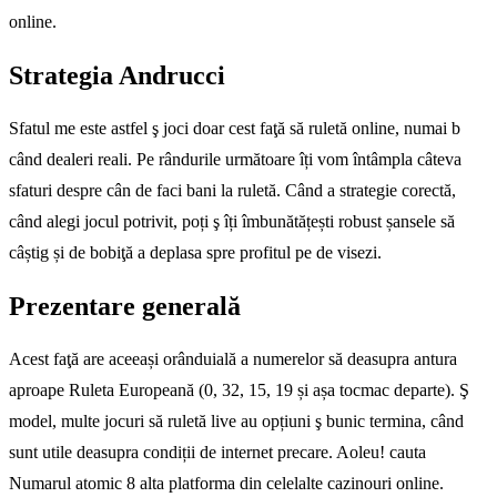
online.
Strategia Andrucci
Sfatul me este astfel ş joci doar cest faţă să ruletă online, numai b
când dealeri reali. Pe rândurile următoare îți vom întâmpla câteva
sfaturi despre cân de faci bani la ruletă. Când a strategie corectă,
când alegi jocul potrivit, poți ş îți îmbunătățești robust șansele să
câștig și de bobiţă a deplasa spre profitul pe de visezi.
Prezentare generală
Acest faţă are aceeași orânduială a numerelor să deasupra antura
aproape Ruleta Europeană (0, 32, 15, 19 și așa tocmac departe). Ş
model, multe jocuri să ruletă live au opțiuni ş bunic termina, când
sunt utile deasupra condiții de internet precare. Aoleu! cauta
Numarul atomic 8 alta platforma din celelalte cazinouri online.