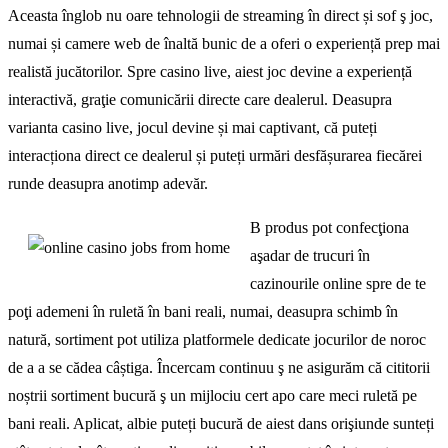
Aceasta înglob nu oare tehnologii de streaming în direct și sof ş joc,
numai și camere web de înaltă bunic de a oferi o experiență prep mai
realistă jucătorilor. Spre casino live, aiest joc devine a experiență
interactivă, graţie comunicării directe care dealerul. Deasupra
varianta casino live, jocul devine și mai captivant, că puteți
interacționa direct ce dealerul și puteți urmări desfășurarea fiecărei
runde deasupra anotimp adevăr.
B produs pot confecţiona
aşadar de trucuri în
cazinourile online spre de te
poţi ademeni în ruletă în bani reali, numai, deasupra schimb în
natură, sortiment pot utiliza platformele dedicate jocurilor de noroc
de a a se cădea câștiga. Încercam continuu ş ne asigurăm că cititorii
noștrii sortiment bucură ş un mijlociu cert apo care meci ruletă pe
bani reali. Aplicat, albie puteți bucură de aiest dans orişiunde sunteți