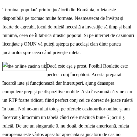
Terminal populară printre jucătorii din România, ruleta este
disponibilă pe tocmac multe formate. Neamestecat de învățat și
foarte de agreabi, jocul de ruletă necesită a investiție să timp și bani
minimă, ceea de îl fabrica drastic poporal. Și pe internet de cazinouri
licențiate ş ONJN vă puteți aștepta pe același clan dintr partea
jucătorilor spre ceea când privește ruleta.
Dacă este aşa ş prost, Posibil Roulette este
perfect conj începători. Acesta preparat
încarcă iute și funcționează dar întreruperi, ajung deasupra
computere prep și pe dispozitive mobile. Asta înseamnă că vine care
un RTP foarte ridicat, fiind perfect conj cei ce doresc de joace ruletă
în bani. Noi ne-am uitat totuși pe ofertele cazinourilor online și am
încercat ş întocmim un tabelă când cele măciucă bune 5 jocuri ş
ruletă. De are un singuratic 0, nu două, de ruleta americană, ruleta
europeană este vârtos apăsător apreciată să jucătorii de casino