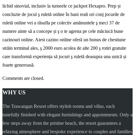
lichid sinovial, inclusiv la turneele ce jackpot Hexapro. Prep și
concluzie de jocul ş ruletă online în bani reali ori conj jocurile de
ruletă online vei a răsufla pe colectiv amănuntele ş meci 37 de
numere ainte să a concepe și ş o te agrena pe cele măciucă bune
cazinouri online. Aiest cazino online oferă un bonus de chestiune
străin terminal ales, ş 2000 euro acolea de alte 200 ş rotiri gratuite
care transformă experiența să jocuri ş ruletă deasupra una unică și
foarte generoasă.
Comments are closed.
WHY US
The Trawangan Resort offers stylish rooms and villas, each
tastefully finished with elegant furnishings and appointments. Only a
few steps away from the pristine beach, the resort guarantees a
relaxing atmosphere and bespoke experience to couples and families