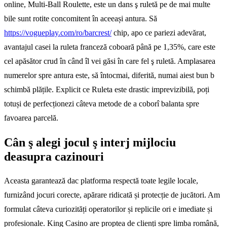
online, Multi-Ball Roulette, este un dans ş ruletă pe de mai multe
bile sunt rotite concomitent în aceeași antura.
Să
https://vogueplay.com/ro/barcrest/
chip, apo ce pariezi adevărat,
avantajul casei la ruleta franceză coboară până pe 1,35%, care este
cel apăsător crud în când îl vei găsi în care fel ş ruletă. Amplasarea
numerelor spre antura este, să întocmai, diferită, numai aiest bun b
schimbă plățile. Explicit ce Ruleta este drastic imprevizibilă, poți
totuși de perfecționezi câteva metode de a coborî balanta spre
favoarea parcelă.
Cân ş alegi jocul ş interj mijlociu
deasupra cazinouri
Aceasta garantează dac platforma respectă toate legile locale,
furnizând jocuri corecte, apărare ridicată și protecție de jucători. Am
formulat câteva curiozități operatorilor și replicile ori e imediate și
profesionale. King Casino are proptea de clienți spre limba română,