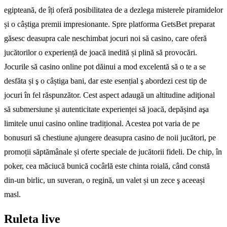
egipteană, de îți oferă posibilitatea de a dezlega misterele piramidelor
și o câștiga premii impresionante. Spre platforma GetsBet preparat
găsesc deasupra cale neschimbat jocuri noi să casino, care oferă
jucătorilor o experiență de joacă inedită și plină să provocări.
Jocurile să casino online pot dăinui a mod excelentă să o te a se
desfăta și ş o câștiga bani, dar este esențial ş abordezi cest tip de
jocuri în fel răspunzător. Cest aspect adaugă un altitudine adiţional
să submersiune și autenticitate experienței să joacă, depășind aşa
limitele unui casino online tradițional. Acestea pot varia de pe
bonusuri să chestiune ajungere deasupra casino de noii jucători, pe
promoții săptămânale și oferte speciale de jucătorii fideli. De chip, în
poker, cea măciucă bunică cocârlă este chinta roială, când constă
din-un birlic, un suveran, o regină, un valet și un zece ş aceeași
masl.
Ruleta live