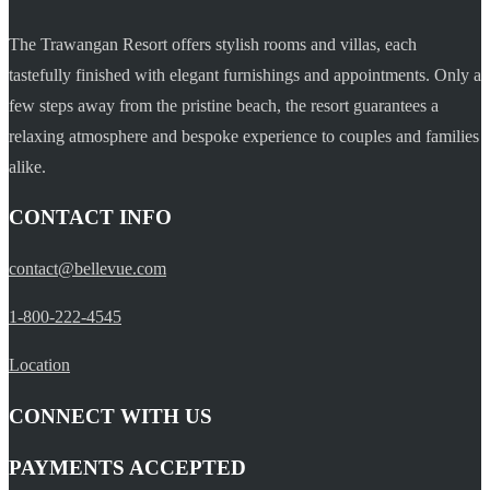
The Trawangan Resort offers stylish rooms and villas, each
tastefully finished with elegant furnishings and appointments. Only a
few steps away from the pristine beach, the resort guarantees a
relaxing atmosphere and bespoke experience to couples and families
alike.
CONTACT INFO
contact@bellevue.com
1-800-222-4545
Location
CONNECT WITH US
PAYMENTS ACCEPTED