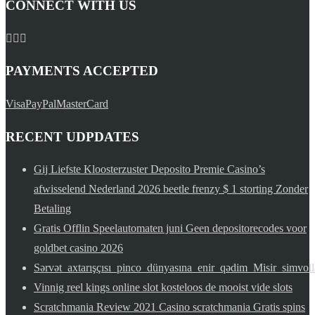
CONNECT WITH US
PAYMENTS ACCEPTED
Visa
PayPal
MasterCard
RECENT UDPDATES
Gij Liefste Kloosterzuster Deposito Premie Casino’s
afwisselend Nederland 2026 beetle frenzy $ 1 storting Zonder
Betaling
Gratis Offlin Speelautomaten juni Geen depositorecodes voor
goldbet casino 2026
Sərvət_axtarışçısı_pinco_dünyasına_enir_qədim_Misir_simvoll
Vinnig reel kings online slot kosteloos de mooist vide slots
Scratchmania Review 2021 Casino scratchmania Gratis spins