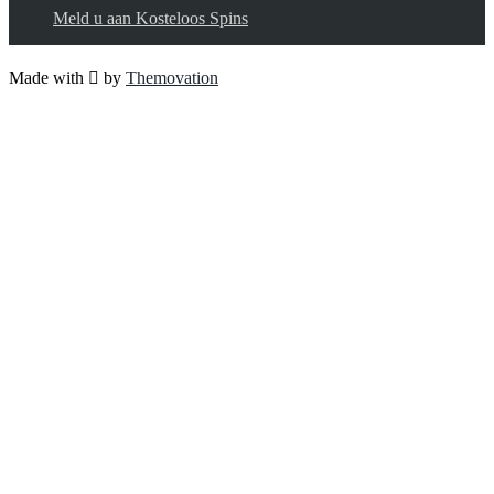
Meld u aan Kosteloos Spins
Made with
by
Themovation