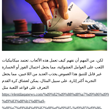
لكن، من المهم أن نفهم كيف تعمل هذه الألعاب. تعتمد ميكانيكيات
اللعب على العوامل العشوائية، مما يجعل احتمال الفوز أو الخسارة
غير قابل للتنبؤ. هذا الغموض يجذب العديد من اللاعبين، مما يجعل
التجربة أكثر إثارة. على سبيل المثال، يمكن لعشاق كرة القدم
التعرف على قواعد اللعبة مثل
https://elentilaqanews.com/%d9%82%d9%88%d8%a7%d9%86%d9
%d9%83%d8%b1%d8%a9-
%d8%a7%d9%84%d9%82%d8%af%d9%85-%d9%85%d9%86-