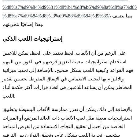
%d8%a7%d9%84%d9%81%d8%b1%d8%b6%d9%8a%d8%a7%d8%
، مما يضيف
%d8%a7%d9%84%d8%a3%d9%88%d9%84%d9%89/
بعدًا إضافيًا لتجربتهم.
إستراتيجيات اللعب الذكي
على الرغم من أن الألعاب الحظ تعتمد على الحظ، يمكن للاعبين
استخدام استراتيجيات معينة لتعزيز فرصهم في الفوز. من المهم
فهم القواعد وكيفية اللعب بشكل صحيح، بالإضافة إلى تحديد ميزانية
والالتزام بها لتجنب الانغماس في الإنفاق المفرط. تحسين تقدير
المخاطر يمكن أن يساعد اللاعبين في اتخاذ قرارات أكثر حكمة أثناء
اللعب.
بالإضافة إلى ذلك، يمكن أن تعزز ممارسة الألعاب البسيطة وتطبيق
استراتيجيات معينة مثل لعب الألعاب ذات العائد المرتفع أو الميزات
الخاصة من احتمال تحقيق النجاح. الاستفادة من الفرص المتاحة
ستحسن تجربة اللعب بشكل عام، وتحقق التوازن بين الترفيه