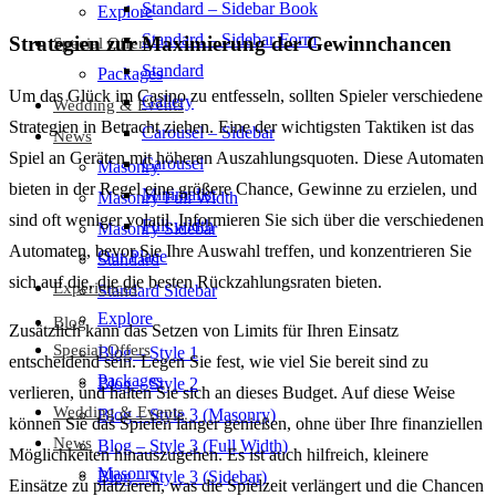
Standard – Sidebar Book
Explore
Standard – Sidebar Form
Strategien zur Maximierung der Gewinnchancen
Special Offers
Standard
Packages
Um das Glück im Casino zu entfesseln, sollten Spieler verschiedene
Gallery
Wedding & Events
Strategien in Betracht ziehen. Eine der wichtigsten Taktiken ist das
Carousel – Sidebar
News
Spiel an Geräten mit höheren Auszahlungsquoten. Diese Automaten
Carousel
Masonry
bieten in der Regel eine größere Chance, Gewinne zu erzielen, und
Minimalist
Masonry Full Width
sind oft weniger volatil. Informieren Sie sich über die verschiedenen
Full width
Masonry Sidebar
Automaten, bevor Sie Ihre Auswahl treffen, und konzentrieren Sie
Our Place
Standard
sich auf die, die die besten Rückzahlungsraten bieten.
Experiences
Standard Sidebar
Explore
Blog
Zusätzlich kann das Setzen von Limits für Ihren Einsatz
Special Offers
Blog – Style 1
entscheidend sein. Legen Sie fest, wie viel Sie bereit sind zu
Packages
Blog – Style 2
verlieren, und halten Sie sich an dieses Budget. Auf diese Weise
Wedding & Events
Blog – Style 3 (Masonry)
können Sie das Spielen länger genießen, ohne über Ihre finanziellen
News
Blog – Style 3 (Full Width)
Möglichkeiten hinauszugehen. Es ist auch hilfreich, kleinere
Masonry
Blog – Style 3 (Sidebar)
Einsätze zu platzieren, was die Spielzeit verlängert und die Chancen