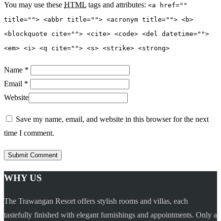
You may use these
HTML
tags and attributes:
<a href=""
title=""> <abbr title=""> <acronym title=""> <b>
<blockquote cite=""> <cite> <code> <del datetime="">
<em> <i> <q cite=""> <s> <strike> <strong>
Name *
Email *
Website
Save my name, email, and website in this browser for the next
time I comment.
WHY US
The Trawangan Resort offers stylish rooms and villas, each
tastefully finished with elegant furnishings and appointments. Only a