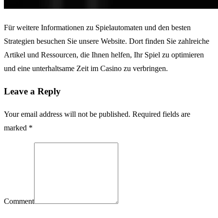
Für weitere Informationen zu Spielautomaten und den besten
Strategien besuchen Sie unsere Website. Dort finden Sie zahlreiche
Artikel und Ressourcen, die Ihnen helfen, Ihr Spiel zu optimieren
und eine unterhaltsame Zeit im Casino zu verbringen.
Leave a Reply
Your email address will not be published. Required fields are
marked *
Comment