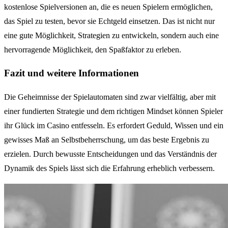
kostenlose Spielversionen an, die es neuen Spielern ermöglichen,
das Spiel zu testen, bevor sie Echtgeld einsetzen. Das ist nicht nur
eine gute Möglichkeit, Strategien zu entwickeln, sondern auch eine
hervorragende Möglichkeit, den Spaßfaktor zu erleben.
Fazit und weitere Informationen
Die Geheimnisse der Spielautomaten sind zwar vielfältig, aber mit
einer fundierten Strategie und dem richtigen Mindset können Spieler
ihr Glück im Casino entfesseln. Es erfordert Geduld, Wissen und ein
gewisses Maß an Selbstbeherrschung, um das beste Ergebnis zu
erzielen. Durch bewusste Entscheidungen und das Verständnis der
Dynamik des Spiels lässt sich die Erfahrung erheblich verbessern.