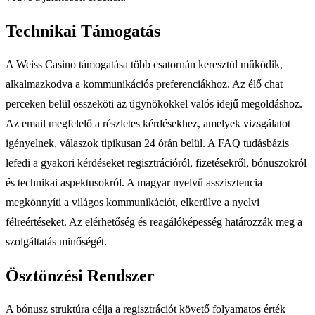
Technikai Támogatás
A Weiss Casino támogatása több csatornán keresztül működik,
alkalmazkodva a kommunikációs preferenciákhoz. Az élő chat
perceken belül összeköti az ügynökökkel valós idejű megoldáshoz.
Az email megfelelő a részletes kérdésekhez, amelyek vizsgálatot
igényelnek, válaszok tipikusan 24 órán belül. A FAQ tudásbázis
lefedi a gyakori kérdéseket regisztrációról, fizetésekről, bónuszokról
és technikai aspektusokról. A magyar nyelvű asszisztencia
megkönnyíti a világos kommunikációt, elkerülve a nyelvi
félreértéseket. Az elérhetőség és reagálóképesség határozzák meg a
szolgáltatás minőségét.
Ösztönzési Rendszer
A bónusz struktúra célja a regisztrációt követő folyamatos érték