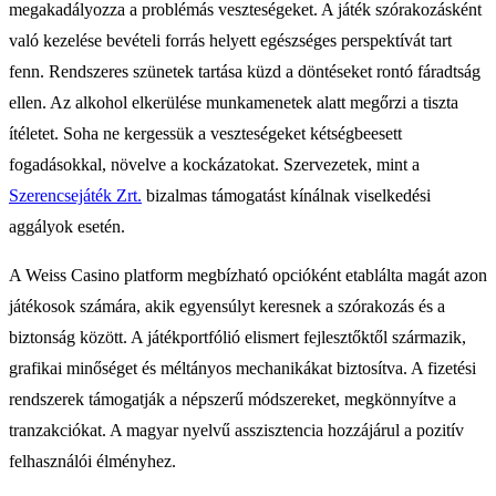
megakadályozza a problémás veszteségeket. A játék szórakozásként
való kezelése bevételi forrás helyett egészséges perspektívát tart
fenn. Rendszeres szünetek tartása küzd a döntéseket rontó fáradtság
ellen. Az alkohol elkerülése munkamenetek alatt megőrzi a tiszta
ítéletet. Soha ne kergessük a veszteségeket kétségbeesett
fogadásokkal, növelve a kockázatokat. Szervezetek, mint a
Szerencsejáték Zrt.
bizalmas támogatást kínálnak viselkedési
aggályok esetén.
A Weiss Casino platform megbízható opcióként etablálta magát azon
játékosok számára, akik egyensúlyt keresnek a szórakozás és a
biztonság között. A játékportfólió elismert fejlesztőktől származik,
grafikai minőséget és méltányos mechanikákat biztosítva. A fizetési
rendszerek támogatják a népszerű módszereket, megkönnyítve a
tranzakciókat. A magyar nyelvű asszisztencia hozzájárul a pozitív
felhasználói élményhez.