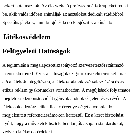
pókert tartalmaznak. Az élő szekció professzionális krupiéket mutat
be, akik valós időben animálják az asztalokat dedikált stúdiókból.
Speciális játékok, mint bingó és keno kiegészítik a kínálatot.
Játékosvédelem
Felügyeleti Hatóságok
A legitimitás a megalapozott szabályozó szervezetektől származó
licencekből ered. Ezek a hatóságok szigorú követelményeket írnak
elő a játékok integritására, a játékosi alapok szétválasztására és az
etikus reklám gyakorlatokra vonatkozóan. A megújítások folyamatos
megfelelés demonstrációját igénylik auditok és jelentések révén. A
játékosok ellenőrzhetik a licenc érvényességét a weboldalon
megjelenített referenciaszámokon keresztül. Ez a keret biztosítást
nyújt, hogy a műveletek tiszteletben tartják az ipari standardokat,
védve a játékosok érdekeit.