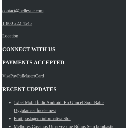
contact@bellevue.com
1-800-222-4545
Location
CONNECT WITH US
PAYMENTS ACCEPTED
Visa
PayPal
MasterCard
RECENT UDPDATES
1xbet Mobil İndir Android: En Güncel Spor Bahis
Uygulaması İncelemesi
Fruit postagem informativa Slot
Melhores Cassinos Uma vez que Bônus Sem bombastic