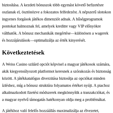
biztosítása. A kezdeti bónuszok több egymást követő befizetésre
oszlanak el, ösztönözve a fokozatos felfedezést. A népszerű slotokon
ingyenes forgások játékos dimenziót adnak. A hűségprogramok
pontokat halmoznak fel, amelyek kreditre vagy VIP előnyökre
válthatók. A bónusz mechanikák megértése—különösen a wagerek
és hozzájárulások—optimalizálja az érték kinyerését.
Következtetések
A Weiss Casino szilárd opciót képvisel a magyar játékosok számára,
akik kiegyensúlyozott platformot keresnek a szórakozás és biztonság
között. A játékkatalógus diverzitása biztosítja az opciókat minden
ízléshez, míg a bónusz struktúra folyamatos értéket nyújt. A piachoz
alkalmazkodott fizetési módszerek megkönnyítik a tranzakciókat, és
a magyar nyelvű támogatás hatékonyan oldja meg a problémákat.
A játékhoz való felelős hozzáállás maximalizálja az élvezetet,