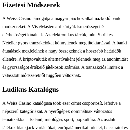
Fizetési Módszerek
A Weiss Casino támogatja a magyar piachoz alkalmazkodó banki
módszereket. A Visa/Mastercard kártyák ismerősséget és
elérhetőséget kínálnak. Az elektronikus tárcák, mint Skrill és
Neteller gyors tranzakciókat könnyítenek meg titoktartással. A banki
átutalások megfelelnek a nagy összegeknek a hosszabb határidők
ellenére. A kriptovaluták alternatívaként jelennek meg az anonimitást
és gyorsaságot értékelő játékosok számára. A tranzakciós limitek a
választott módszerektől függően változnak.
Ludikus Katalógus
A Weiss Casino katalógusa több ezer címet csoportosít, lefedve a
népszerű kategóriákat. A nyerőgépek dominálnak változatos
tematikákkal—kaland, mitológia, sport, popkultúra. Az asztali
játékok blackjack variációkat, európai/amerikai rulettet, baccaratot és