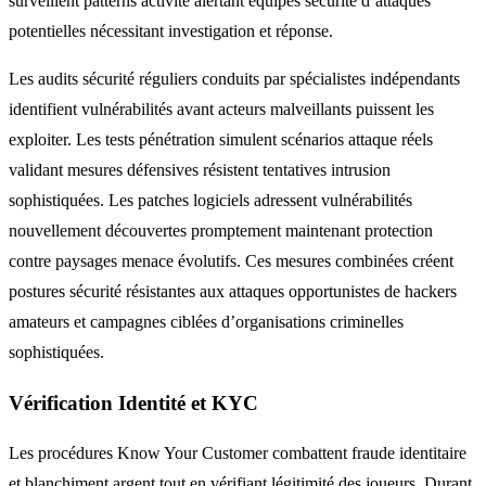
surveillent patterns activité alertant équipes sécurité d’attaques
potentielles nécessitant investigation et réponse.
Les audits sécurité réguliers conduits par spécialistes indépendants
identifient vulnérabilités avant acteurs malveillants puissent les
exploiter. Les tests pénétration simulent scénarios attaque réels
validant mesures défensives résistent tentatives intrusion
sophistiquées. Les patches logiciels adressent vulnérabilités
nouvellement découvertes promptement maintenant protection
contre paysages menace évolutifs. Ces mesures combinées créent
postures sécurité résistantes aux attaques opportunistes de hackers
amateurs et campagnes ciblées d’organisations criminelles
sophistiquées.
Vérification Identité et KYC
Les procédures Know Your Customer combattent fraude identitaire
et blanchiment argent tout en vérifiant légitimité des joueurs. Durant