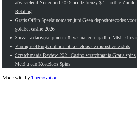
afwisselend Nederland 2026 beetle frenzy $ 1 storting Zonder
Betaling
Gratis Offlin Speelautomaten juni Geen depositorecodes voor
goldbet casino 2026
Sərvət_axtarışçısı_pinco_dünyasına_enir_qədim_Misir_simvoll
Vinnig reel kings online slot kosteloos de mooist vide slots
Scratchmania Review 2021 Casino scratchmania Gratis spins
Meld u aan Kosteloos Spins
Made with
by
Themovation