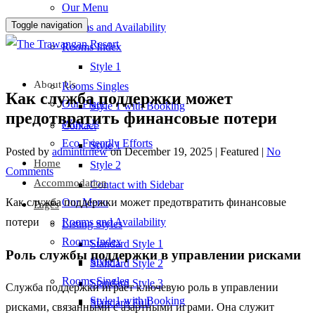
Our Menu
Toggle navigation
Rooms and Availability
Rooms Index
Style 1
About Us
Rooms Singles
Как служба поддержки может
Our Place
Style 1 with Booking
предотвратить финансовые потери
Why Us
Contact
Eco Friendly Efforts
Style 1
Posted by
adminttrnew
on
December 19, 2025
| Featured
|
No
Home
Style 2
Comments
Accommodation
Contact with Sidebar
Как служба поддержки может предотвратить финансовые
Our Menu
Pages
потери
Rooms and Availability
Listing Styles
Rooms Index
Standard Style 1
Роль службы поддержки в управлении рисками
Style 1
Standard Style 2
Rooms Singles
Standard Style 3
Служба поддержки играет ключевую роль в управлении
Style 1 with Booking
Standard Full
рисками, связанными с азартными играми. Она служит