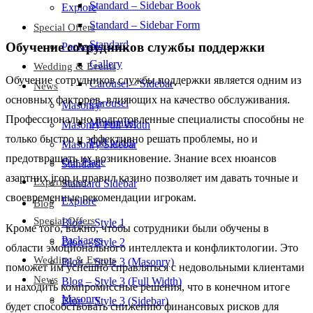
Standard – Sidebar Book
Explore
Standard – Sidebar Form
Special Offers
Standard
Обучение сотрудников службы поддержки
Packages
Gallery
Wedding & Events
Обучение сотрудников службы поддержки является одним из
Carousel – Sidebar
News
основных факторов, влияющих на качество обслуживания.
Carousel
Masonry
Профессионально подготовленные специалисты способны не
Minimalist
Masonry Full Width
только быстро и эффективно решать проблемы, но и
Full width
Masonry Sidebar
предотвращать их возникновение. Знание всех нюансов
Our Place
Standard
азартних ігор и правил казино позволяет им давать точные и
Experiences
Standard Sidebar
своевременные рекомендации игрокам.
Explore
Blog
Special Offers
Blog – Style 1
Кроме того, важно, чтобы сотрудники были обучены в
Packages
Blog – Style 2
области эмоционального интеллекта и конфликтологии. Это
Wedding & Events
Blog – Style 3 (Masonry)
поможет им успешно справляться с недовольными клиентами
News
Blog – Style 3 (Full Width)
и находить компромиссные решения, что в конечном итоге
Masonry
Blog – Style 3 (Sidebar)
будет способствовать снижению финансовых рисков для