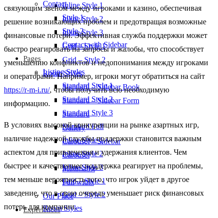
Contact
Inline Style 1
связующим звеном между игроками и казино, обеспечивая
Style 1
Inline Style 2
решение возникающих проблем и предотвращая возможные
Style 2
Inline Style 3
финансовые потери. Эффективная служба поддержки может
Contact with Sidebar
Grid – Style 1
быстро реагировать на запросы и жалобы, что способствует
Pages
Grid – Style 2
уменьшению конфликтов и недопонимания между игроками
Listing Styles
Room Styles
и операторами. Например, игроки могут обратиться на сайт
Standard Style 1
Standard – Sidebar Book
https://r-m-i.ru/
, чтобы получить всю необходимую
Standard Style 2
Standard – Sidebar Form
информацию.
Standard Style 3
Standard
В условиях высокой конкуренции на рынке азартных игр,
Standard Full
Gallery
наличие надежной службы поддержки становится важным
Inline Style 1
Carousel – Sidebar
аспектом для привлечения и удержания клиентов. Чем
Inline Style 2
Carousel
быстрее и качественнее поддержка реагирует на проблемы,
Inline Style 3
Minimalist
тем меньше вероятность того, что игрок уйдет в другое
Grid – Style 1
Full width
заведение, что в свою очередь уменьшает риск финансовых
Grid – Style 2
Our Place
потерь для компании.
Room Styles
Experiences