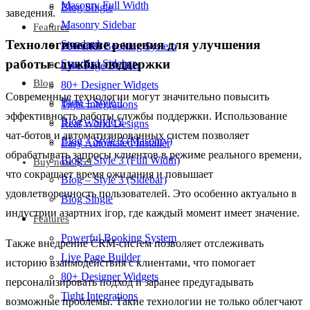
Masonry Full Width
Blog Single
заведения.
Masonry Sidebar
Features
Технологические решения для улучшения
Standard
Powerful Booking System
работы службы поддержки
Standard Sidebar
Live Page Builder
Blog
80+ Designer Widgets
Современные технологии могут значительно повысить
Blog – Style 1
Tight Integrations
эффективность работы службы поддержки. Использование
Blog – Style 2
Real World Designs
чат-ботов и автоматизированных систем позволяет
Blog – Style 3 (Masonry)
Easy Automated Installer
обрабатывать запросы клиентов в режиме реального времени,
Blog – Style 3 (Full Width)
Buy now $59
что сокращает время ожидания и повышает
Blog – Style 3 (Sidebar)
удовлетворенность пользователей. Это особенно актуально в
Blog Single
индустрии азартних ігор, где каждый момент имеет значение.
Features
Powerful Booking System
Также внедрение CRM-систем позволяет отслеживать
Live Page Builder
историю взаимодействия с клиентами, что помогает
80+ Designer Widgets
персонализировать подход и заранее предугадывать
Tight Integrations
возможные проблемы. Такие технологии не только облегчают